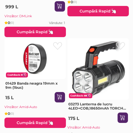
0
(0)
999 L
Cumpără Rapid
Vînzător: DMLink
0
Vândute: 1
(0)
Cumpără Rapid
CashBack: 8
01429 Banda neagra 19mm x
9m (1buc)
CashBack: 88
15 L
03273 Lanterna de lucru
Vînzător: Amid-Auto
4LED+COB,18650mAh TORCH
WT17
0
(0)
175 L
Cumpără Rapid
Vînzător: Amid-Auto