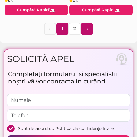
0
0
(0)
(0)
Cumpără Rapid
Cumpără Rapid
←
1
2
→
SOLICITĂ APEL
Completați formularul și specialiștii
noștri vă vor contacta în curând.
Sunt de acord cu
Politica de confidențialitate