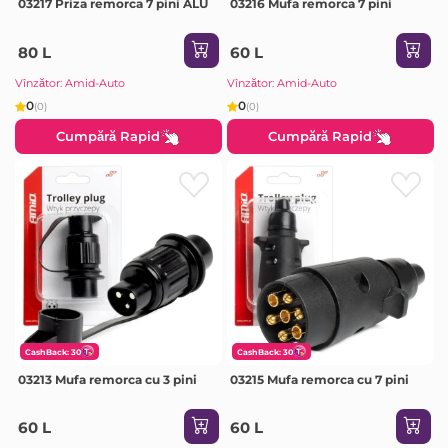
03217 Priza remorca 7 pini ALU
03216 Mufa remorca 7 pini
80 L
60 L
Vînzător: Amid-Auto
Vînzător: Amid-Auto
0
0
(0)
(0)
Cumpără Rapid
Cumpără Rapid
CashBack: 30
CashBack: 30
03213 Mufa remorca cu 3 pini
03215 Mufa remorca cu 7 pini
60 L
60 L