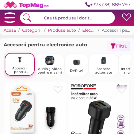
+373 (78) 889 797
Acasă
Categorii
Produse auto
Electronice auto
Accesorii pentru electronice auto
Accesorii pentru electronice auto
Filtru
Accesorii
Audio și video
Scanere
Interfe
DVR-uri
pentru
pentru mașină
automate
și uni
electronice
navigaț
auto