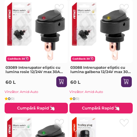
CashBack: 30
CashBack: 30
03089 Intrerupator eliptic cu
03088 Intrerupator eliptic cu
lumina rosie 12/24V max 30A
lumina galbena 12/24V max 30A
ON/OFF BU12
ON/OFF BU11
60 L
60 L
Vînzător: Amid-Auto
Vînzător: Amid-Auto
0
0
(0)
(0)
Cumpără Rapid
Cumpără Rapid