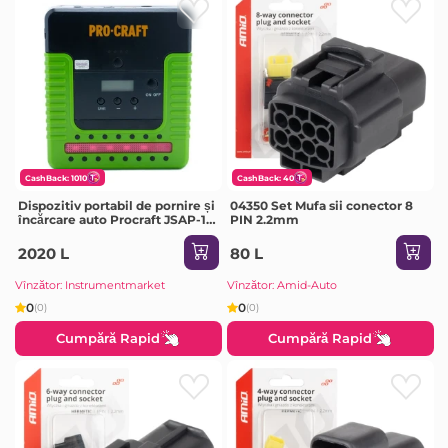
CashBack: 1010
CashBack: 40
Dispozitiv portabil de pornire și
04350 Set Mufa sii conector 8
încărcare auto Procraft JSAP-12,
PIN 2.2mm
pentru acumulatoare auto 12 V
2020 L
80 L
Vînzător: Instrumentmarket
Vînzător: Amid-Auto
0
0
(0)
(0)
Cumpără Rapid
Cumpără Rapid