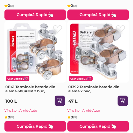
0
0
(0)
(0)
Cumpără Rapid
Cumpără Rapid
CashBack: 50
CashBack: 24
01161 Terminale baterie din
01392 Terminale baterie din
alama 600AMP 2 buc,
alama 2 buc,
100 L
47 L
Vînzător: Amid-Auto
Vînzător: Amid-Auto
0
0
(0)
(0)
Cumpără Rapid
Cumpără Rapid