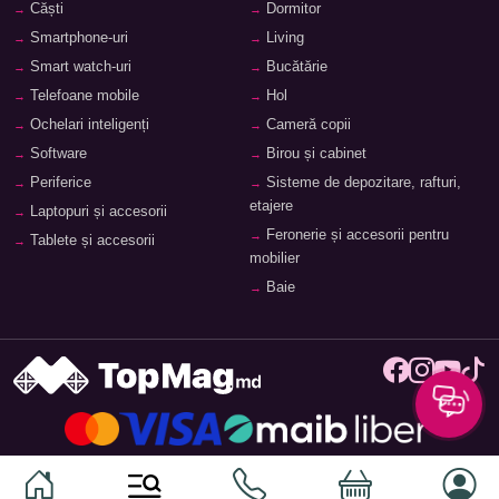
Căști
Dormitor
Smartphone-uri
Living
Smart watch-uri
Bucătărie
Telefoane mobile
Hol
Ochelari inteligenți
Cameră copii
Software
Birou și cabinet
Periferice
Sisteme de depozitare, rafturi,
etajere
Laptopuri și accesorii
Feronerie și accesorii pentru
Tablete și accesorii
mobilier
Baie
© 2026
TopMag.md
- Marketplace Național. Toate drepturile
rezervate.