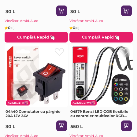
30 L
30 L
Vînzător: Amid-Auto
Vînzător: Amid-Auto
0
0
(0)
(0)
Cumpără Rapid
Cumpără Rapid
CashBack: 15
CashBack: 275
04440 Comutator cu pârghie
04579 Benzi LED COB flexibile
20A 12V 24V
cu controler multicolor RGB
2x30cm 12V
30 L
550 L
Vînzător: Amid-Auto
Vînzător: Amid-Auto