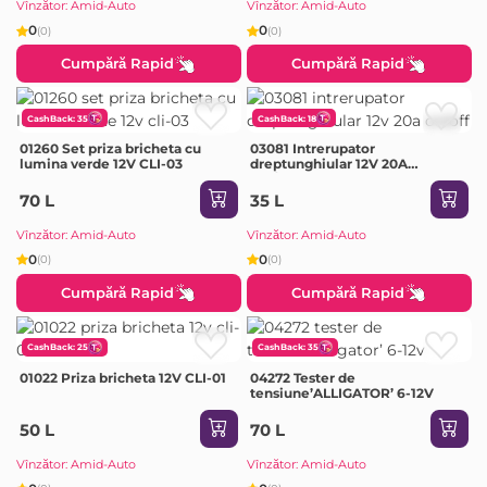
Vînzător: Amid-Auto
Vînzător: Amid-Auto
0
0
(0)
(0)
Cumpără Rapid
Cumpără Rapid
CashBack: 35
CashBack: 18
01260 Set priza bricheta cu
03081 Intrerupator
lumina verde 12V CLI-03
dreptunghiular 12V 20A
ON/OFF
70 L
35 L
Vînzător: Amid-Auto
Vînzător: Amid-Auto
0
0
(0)
(0)
Cumpără Rapid
Cumpără Rapid
CashBack: 25
CashBack: 35
01022 Priza bricheta 12V CLI-01
04272 Tester de
tensiune’ALLIGATOR’ 6-12V
50 L
70 L
Vînzător: Amid-Auto
Vînzător: Amid-Auto