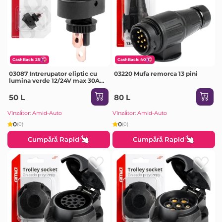
CashBack: 25
CashBack: 40
03087 Intrerupator eliptic cu
03220 Mufa remorca 13 pini
lumina verde 12/24V max 30A
ON/OFF BU10
50 L
80 L
Vînzător: Amid-Auto
Vînzător: Amid-Auto
0
0
(0)
(0)
Cumpără Rapid
Cumpără Rapid