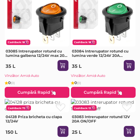
CashBack: 18
CashBack: 18
03085 Intrerupator rotund cu
03084 Intrerupator rotund cu
lumina galbena 12/24V max 20A
lumina verde 12/24V 20A
ON/OFF
ON/OFF
35 L
35 L
Vînzător: Amid-Auto
Vînzător: Amid-Auto
0
0
(0)
(0)
Cumpără Rapid
Cumpără Rapid
CashBack: 75
CashBack: 13
04128 Priza bricheta cu clapa
03083 Intrerupator rotund 12V
12/24V
20A ON/OFF
150 L
25 L