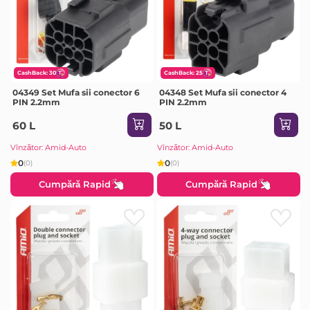
CashBack: 30
CashBack: 25
04349 Set Mufa sii conector 6
04348 Set Mufa sii conector 4
PIN 2.2mm
PIN 2.2mm
60 L
50 L
Vînzător: Amid-Auto
Vînzător: Amid-Auto
0
0
(0)
(0)
Cumpără Rapid
Cumpără Rapid