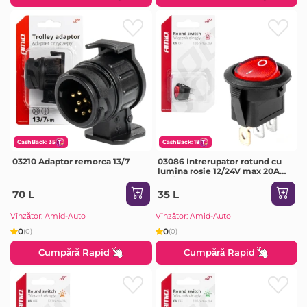
CashBack: 35
CashBack: 18
03210 Adaptor remorca 13/7
03086 Intrerupator rotund cu
lumina rosie 12/24V max 20A
ON/OFF
70 L
35 L
Vînzător: Amid-Auto
Vînzător: Amid-Auto
0
0
(0)
(0)
Cumpără Rapid
Cumpără Rapid