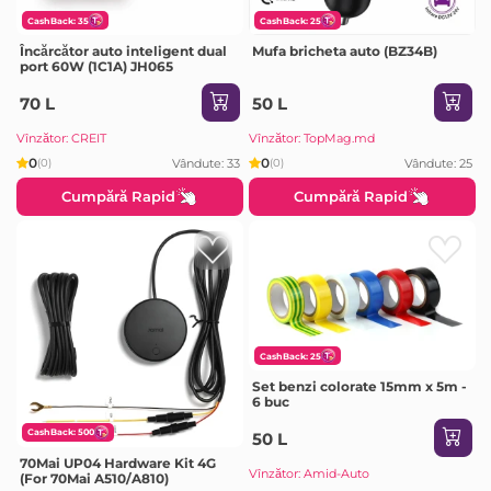
CashBack: 35
CashBack: 25
Încărcător auto inteligent dual
Mufa bricheta auto (BZ34B)
port 60W (1C1A) JH065
70 L
50 L
Vînzător: CREIT
Vînzător: TopMag.md
0
0
Vândute: 33
Vândute: 25
(0)
(0)
Cumpără Rapid
Cumpără Rapid
CashBack: 25
Set benzi colorate 15mm x 5m -
6 buc
CashBack: 500
50 L
70Mai UP04 Hardware Kit 4G
Vînzător: Amid-Auto
(For 70Mai A510/A810)