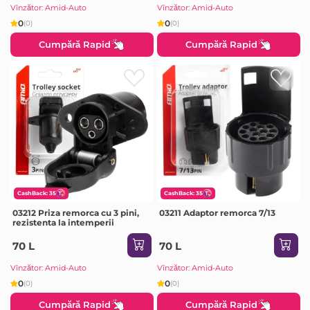
Vînzător: Amid-Auto
Vînzător: Amid-Auto
0
0
(0)
(0)
Cumpără Rapid
Cumpără Rapid
CashBack: 35
CashBack: 35
03212 Priza remorca cu 3 pini,
03211 Adaptor remorca 7/13
rezistenta la intemperii
70 L
70 L
Vînzător: Amid-Auto
Vînzător: Amid-Auto
0
0
(0)
(0)
Cumpără Rapid
Cumpără Rapid