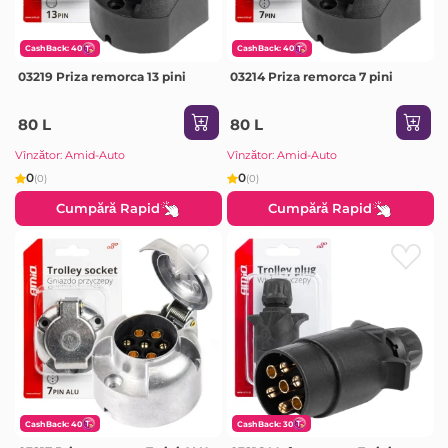
CashBack: 40
CashBack: 40
03219 Priza remorca 13 pini
03214 Priza remorca 7 pini
80 L
80 L
Vînzător: Amid-Auto
Vînzător: Amid-Auto
0
0
(0)
(0)
Cumpără Rapid
Cumpără Rapid
CashBack: 40
CashBack: 30