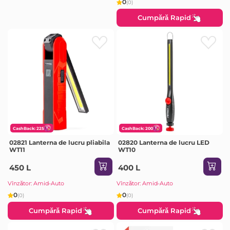
0
(0)
Cumpără Rapid
CashBack: 225
CashBack: 200
02821 Lanterna de lucru pliabila
02820 Lanterna de lucru LED
WT11
WT10
450 L
400 L
Vînzător: Amid-Auto
Vînzător: Amid-Auto
0
0
(0)
(0)
Cumpără Rapid
Cumpără Rapid