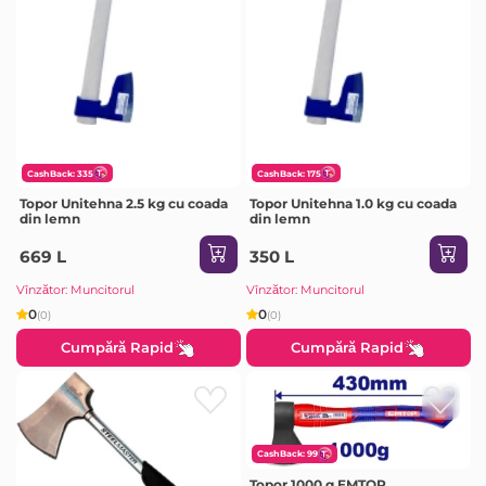
CashBack: 335
CashBack: 175
Topor Unitehna 2.5 kg cu coada
Topor Unitehna 1.0 kg cu coada
din lemn
din lemn
669 L
350 L
Vînzător: Muncitorul
Vînzător: Muncitorul
0
0
(0)
(0)
Cumpără Rapid
Cumpără Rapid
CashBack: 99
Topor 1000 g EMTOP