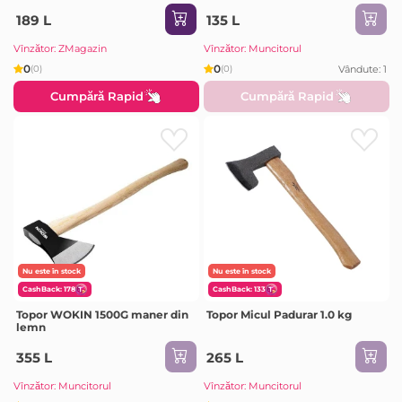
189 L
135 L
Vînzător: ZMagazin
Vînzător: Muncitorul
0
0
Vândute: 1
(0)
(0)
Cumpără Rapid
Cumpără Rapid
Nu este în stock
Nu este în stock
CashBack: 178
CashBack: 133
Topor WOKIN 1500G maner din
Topor Micul Padurar 1.0 kg
lemn
355 L
265 L
Vînzător: Muncitorul
Vînzător: Muncitorul