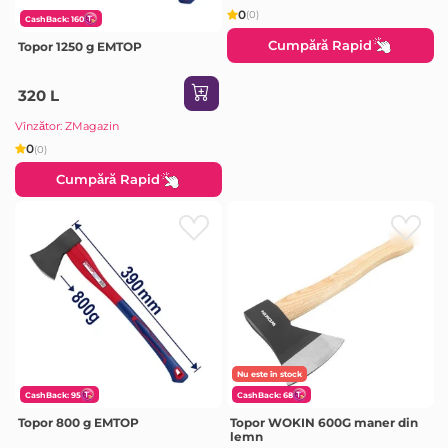
0
(0)
CashBack: 160
Cumpără Rapid
Topor 1250 g EMTOP
320 L
Vînzător: ZMagazin
0
(0)
Cumpără Rapid
Nu este în stock
CashBack: 95
CashBack: 68
Topor 800 g EMTOP
Topor WOKIN 600G maner din
lemn