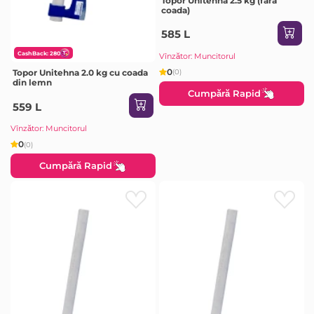
Topor Unitehna 2.5 kg (fara
coada)
585 L
CashBack: 280
Vînzător: Muncitorul
0
(0)
Topor Unitehna 2.0 kg cu coada
din lemn
Cumpără Rapid
559 L
Vînzător: Muncitorul
0
(0)
Cumpără Rapid