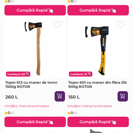
0
0
(0)
(0)
Cumpără Rapid
Cumpără Rapid
CashBack: 130
CashBack: 75
Topor 613 cu maner de lemn
Topor 601 cu maner din fibra 2lb
1500g ROTOR
900g ROTOR
260 L
150 L
Vînzător: Instrumentmarket
Vînzător: Instrumentmarket
0
0
(0)
(0)
Cumpără Rapid
Cumpără Rapid