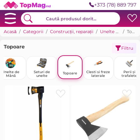
+373 (78) 889 797
Acasă
Categorii
Construcții, reparații
Unelte manuale
Topoare
Topoare
Filtru
Unelte de
Seturi de
Clesti si freze
Perii și
Topoare
Mână
unelte
laterale
trafalete
pentru vops