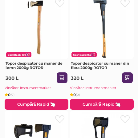
CashBack: 150
CashBack: 160
Topor despicator cu maner de
Topor despicator cu maner din
lemn 2000g ROTOR
fibra 2000g ROTOR
300 L
320 L
Vînzător: Instrumentmarket
Vînzător: Instrumentmarket
0
0
(0)
(0)
Cumpără Rapid
Cumpără Rapid