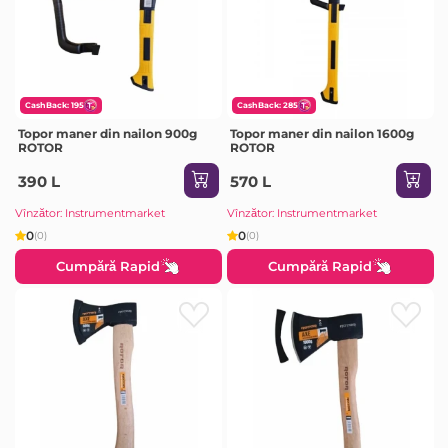
CashBack: 195
CashBack: 285
Topor maner din nailon 900g
Topor maner din nailon 1600g
ROTOR
ROTOR
390 L
570 L
Vînzător: Instrumentmarket
Vînzător: Instrumentmarket
0
0
(0)
(0)
Cumpără Rapid
Cumpără Rapid