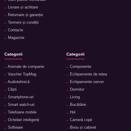
Livrare și achitare
Returnare și garanție
Termeni și condiții
Contacte
Magazine
Categorii
Categorii
Animale de companie
Componente
Vaucher TopMag
Echipamente de rețea
Audiotehnică
Echipamente server
Căști
Dormitor
Smartphone-uri
Living
Smart watch-uri
Bucătărie
Telefoane mobile
Hol
Ochelari inteligenți
Cameră copii
Software
Birou și cabinet