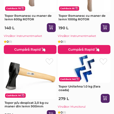
CashBack: 70
CashBack: 95
Topor Romanesc cu maner de
Topor Romanesc cu maner de
lemn 600g ROTOR
lemn 1000g ROTOR
140 L
190 L
Vînzător: Instrumentmarket
Vînzător: Instrumentmarket
0
0
(0)
(0)
Cumpără Rapid
Cumpără Rapid
CashBack: 140
Topor Unitehna 1.0 kg (fara
coada)
CashBack: 141
279 L
Topor p/u despicat 2,0 kg cu
maner din lemn 900mm
Vînzător: Muncitorul
0
(0)