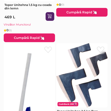
0
(0)
Topor Unitehna 1.5 kg cu coada
din lemn
Cumpără Rapid
469 L
Vînzător: Muncitorul
0
(0)
Cumpără Rapid
CashBack: 293