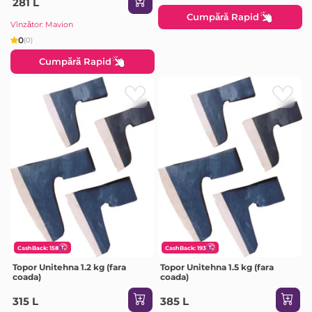
281 L
Cumpără Rapid
Vînzător: Mavion
0
(0)
Cumpără Rapid
CashBack: 158
CashBack: 193
Topor Unitehna 1.2 kg (fara
Topor Unitehna 1.5 kg (fara
coada)
coada)
315 L
385 L