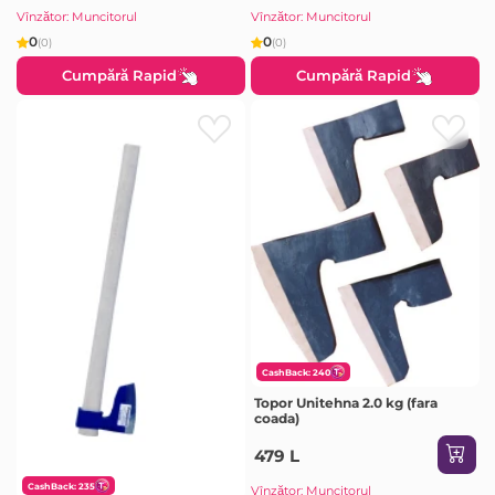
Vînzător: Muncitorul
Vînzător: Muncitorul
0
0
(0)
(0)
Cumpără Rapid
Cumpără Rapid
CashBack: 240
Topor Unitehna 2.0 kg (fara
coada)
479 L
CashBack: 235
Vînzător: Muncitorul