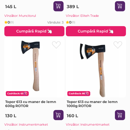
145 L
389 L
Vînzător: Muncitorul
Vînzător: Eliteh Trade
0
0
Vândute: 3
(0)
(0)
Cumpără Rapid
Cumpără Rapid
CashBack: 65
CashBack: 80
Topor 613 cu maner de lemn
Topor 613 cu maner de lemn
600g ROTOR
1000g ROTOR
130 L
160 L
Vînzător: Instrumentmarket
Vînzător: Instrumentmarket