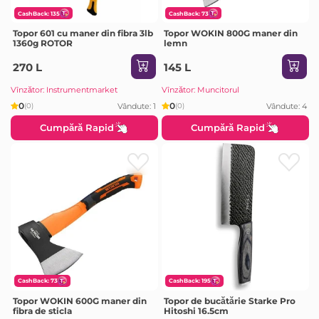
CashBack: 135
CashBack: 73
Topor 601 cu maner din fibra 3lb
Topor WOKIN 800G maner din
1360g ROTOR
lemn
270 L
145 L
Vînzător: Instrumentmarket
Vînzător: Muncitorul
0
0
Vândute: 1
Vândute: 4
(0)
(0)
Cumpără Rapid
Cumpără Rapid
CashBack: 73
CashBack: 195
Topor WOKIN 600G maner din
Topor de bucătărie Starke Pro
fibra de sticla
Hitoshi 16.5cm