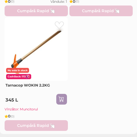
0
0
Vândute: 1
(0)
(0)
Cumpără Rapid
Cumpără Rapid
Nu este în stock
CashBack: 173
Tarnacop WOKIN 2.2KG
345 L
Vînzător: Muncitorul
0
(0)
Cumpără Rapid