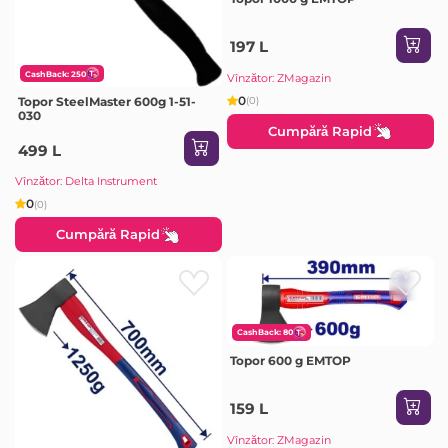
197 L
CashBack: 250
Vînzător: ZMagazin
0
(0)
Topor SteelMaster 600g 1-51-
030
Cumpără Rapid
499 L
Vînzător: Delta Instrument
0
(0)
Cumpără Rapid
CashBack: 80
Topor 600 g EMTOP
159 L
Vînzător: ZMagazin