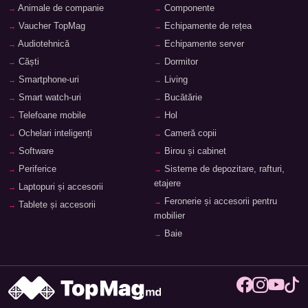
Animale de companie
Componente
Vaucher TopMag
Echipamente de rețea
Audiotehnică
Echipamente server
Căști
Dormitor
Smartphone-uri
Living
Smart watch-uri
Bucătărie
Telefoane mobile
Hol
Ochelari inteligenți
Cameră copii
Software
Birou și cabinet
Periferice
Sisteme de depozitare, rafturi,
etajere
Laptopuri și accesorii
Feronerie și accesorii pentru
Tablete și accesorii
mobilier
Baie