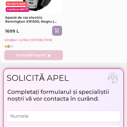
Nu este în stock
CashBack: 850
Aparat de ras electric
Remington XR1500, Negru |
Argintiu
1699 L
Vînzător: ULTRA DISTRIBUTION
0
(0)
Cumpără Rapid
SOLICITĂ APEL
Completați formularul și specialiștii
noștri vă vor contacta în curând.