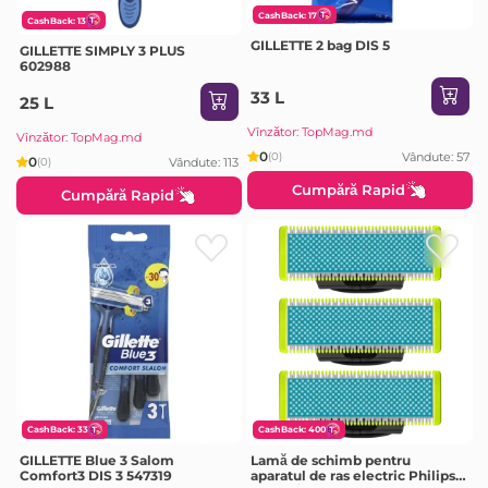
CashBack: 17
CashBack: 13
GILLETTE 2 bag DIS 5
GILLETTE SIMPLY 3 PLUS
602988
33 L
25 L
Vînzător: TopMag.md
Vînzător: TopMag.md
0
Vândute: 57
(0)
0
Vândute: 113
(0)
Cumpără Rapid
Cumpără Rapid
CashBack: 33
CashBack: 400
GILLETTE Blue 3 Salom
Lamă de schimb pentru
Comfort3 DIS 3 547319
aparatul de ras electric Philips