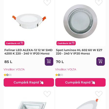
CashBack: 43
CashBack: 35
Felinar LED ALEXA-12 12 W SMD
Spot luminos HL 602 60 W E27
4200 K 220 - 240 V IP20 Horoz
220 - 240 V IP20 Horoz
85 L
70 L
Vînzător: VOLTA
Vînzător: VOLTA
0
0
(0)
(0)
Cumpără Rapid
Cumpără Rapid