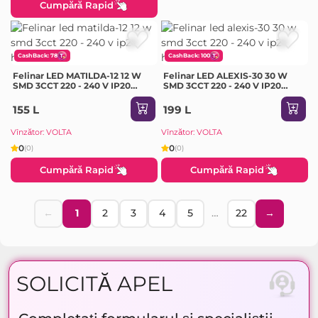
Cumpără Rapid
CashBack: 78
CashBack: 100
Felinar LED MATILDA-12 12 W
Felinar LED ALEXIS-30 30 W
SMD 3CCT 220 - 240 V IP20
SMD 3CCT 220 - 240 V IP20
Horoz
Horoz
155 L
199 L
Vînzător: VOLTA
Vînzător: VOLTA
0
0
(0)
(0)
Cumpără Rapid
Cumpără Rapid
←
1
2
3
4
5
…
22
→
SOLICITĂ APEL