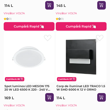
Milanlux
114 L
145 L
Vînzător: VOLTA
Vînzător: VOLTA
0
0
(0)
(0)
Cumpără Rapid
Cumpără Rapid
CashBack: 85
CashBack: 57
Spot luminos LED MESON 175
Corp de iluminat LED TRACO 1.5
20 W LED 6500 K 220 - 240 V
W SMD 6000 K 12 V ORNO
IP20 Philips
169 L
114 L
Vînzător: VOLTA
Vînzător: VOLTA