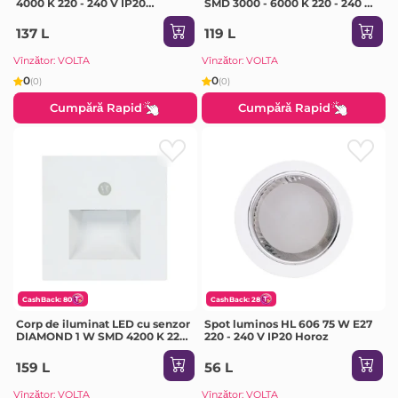
4000 K 220 - 240 V IP20
SMD 3000 - 6000 K 220 - 240 V
Milanlux
IP20 Horoz
137 L
119 L
Vînzător: VOLTA
Vînzător: VOLTA
0
0
(0)
(0)
Cumpără Rapid
Cumpără Rapid
CashBack: 80
CashBack: 28
Corp de iluminat LED cu senzor
Spot luminos HL 606 75 W E27
DIAMOND 1 W SMD 4200 K 220
220 - 240 V IP20 Horoz
- 240 V IP20 Horoz
159 L
56 L
Vînzător: VOLTA
Vînzător: VOLTA