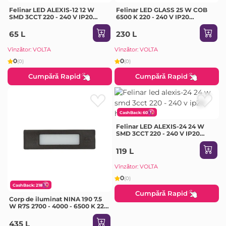
Felinar LED ALEXIS-12 12 W
Felinar LED GLASS 25 W COB
SMD 3CCT 220 - 240 V IP20
6500 K 220 - 240 V IP20
Horoz
Milanlux
65 L
230 L
Vînzător: VOLTA
Vînzător: VOLTA
0
0
(0)
(0)
Cumpără Rapid
Cumpără Rapid
CashBack: 60
Felinar LED ALEXIS-24 24 W
SMD 3CCT 220 - 240 V IP20
Horoz
119 L
Vînzător: VOLTA
0
(0)
CashBack: 218
Cumpără Rapid
Corp de iluminat NINA 190 7.5
W R7S 2700 - 4000 - 6500 K 220
- 240 V IP55 Fumagalli
435 L