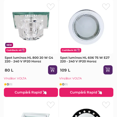
NEW
CashBack: 40
CashBack: 55
Spot luminos HL 800 20 W G4
Spot luminos HL 606 75 W E27
220 - 240 V IP20 Horoz
220 - 240 V IP20 Horoz
80 L
109 L
Vînzător: VOLTA
Vînzător: VOLTA
0
0
(0)
(0)
Cumpără Rapid
Cumpără Rapid