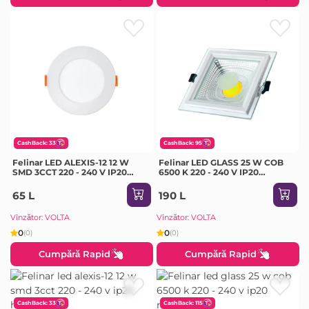
CashBack: 33
CashBack: 95
Felinar LED ALEXIS-12 12 W
Felinar LED GLASS 25 W COB
SMD 3CCT 220 - 240 V IP20
6500 K 220 - 240 V IP20
Horoz
Milanlux
65 L
190 L
Vînzător: VOLTA
Vînzător: VOLTA
0
0
(0)
(0)
Cumpără Rapid
Cumpără Rapid
CashBack: 33
CashBack: 115