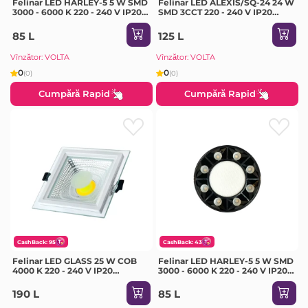
Felinar LED HARLEY-5 5 W SMD
Felinar LED ALEXIS/SQ-24 24 W
3000 - 6000 K 220 - 240 V IP20
SMD 3CCT 220 - 240 V IP20
Horoz
Horoz
85 L
125 L
Vînzător: VOLTA
Vînzător: VOLTA
0
0
(0)
(0)
Cumpără Rapid
Cumpără Rapid
CashBack: 95
CashBack: 43
Felinar LED GLASS 25 W COB
Felinar LED HARLEY-5 5 W SMD
4000 K 220 - 240 V IP20
3000 - 6000 K 220 - 240 V IP20
Milanlux
Horoz
190 L
85 L