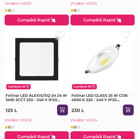
Vînzător: VOLTA
Vînzător: VOLTA
0
0
(0)
(0)
Cumpără Rapid
Cumpără Rapid
CashBack: 63
CashBack: 115
Felinar LED ALEXIS/SQ-24 24 W
Felinar LED GLASS 25 W COB
SMD 3CCT 220 - 240 V IP20
4000 K 220 - 240 V IP20
Horoz
Milanlux
125 L
230 L
Vînzător: VOLTA
Vînzător: VOLTA
0
0
(0)
(0)
Cumpără Rapid
Cumpără Rapid