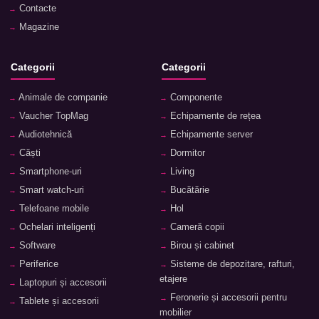
Contacte
Magazine
Categorii
Categorii
Animale de companie
Componente
Vaucher TopMag
Echipamente de rețea
Audiotehnică
Echipamente server
Căști
Dormitor
Smartphone-uri
Living
Smart watch-uri
Bucătărie
Telefoane mobile
Hol
Ochelari inteligenți
Cameră copii
Software
Birou și cabinet
Periferice
Sisteme de depozitare, rafturi,
etajere
Laptopuri și accesorii
Feronerie și accesorii pentru
Tablete și accesorii
mobilier