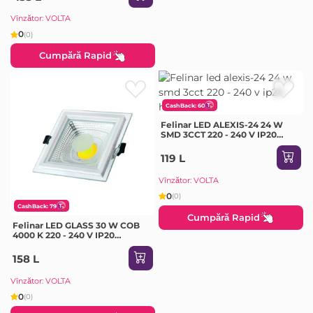
Vînzător: VOLTA
0
(0)
Cumpără Rapid
CashBack: 60
Felinar LED ALEXIS-24 24 W
SMD 3CCT 220 - 240 V IP20
Horoz
119 L
Vînzător: VOLTA
0
(0)
CashBack: 79
Cumpără Rapid
Felinar LED GLASS 30 W COB
4000 K 220 - 240 V IP20
Milanlux
158 L
Vînzător: VOLTA
0
(0)