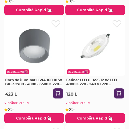
0
0
(0)
(0)
Cumpără Rapid
Cumpără Rapid
CashBack: 212
CashBack: 60
Corp de iluminat LIVIA 160 10 W
Felinar LED GLASS 12 W LED
GX53 2700 - 4000 - 6500 K 220 -
4000 K 220 - 240 V IP20
240 V IP55 Fumagalli
Milanlux
423 L
120 L
Vînzător: VOLTA
Vînzător: VOLTA
0
0
(0)
(0)
Cumpără Rapid
Cumpără Rapid