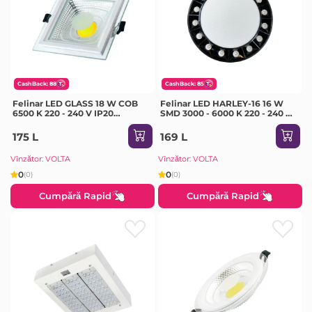
CashBack: 88
CashBack: 85
Felinar LED GLASS 18 W COB
Felinar LED HARLEY-16 16 W
6500 K 220 - 240 V IP20
SMD 3000 - 6000 K 220 - 240 V
Milanlux
IP20 Horoz
175 L
169 L
Vînzător: VOLTA
Vînzător: VOLTA
0
0
(0)
(0)
Cumpără Rapid
Cumpără Rapid