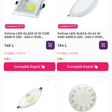
CashBack: 73
CashBack: 67
Felinar LED GLASS 12 W COB
Felinar LED ALEXA-24 24 W
6500 K 220 - 240 V IP20
SMD 4200 K 220 - 240 V IP20
Milanlux
Horoz
145 L
134 L
Vînzător: VOLTA
Vînzător: VOLTA
0
0
(0)
(0)
Cumpără Rapid
Cumpără Rapid