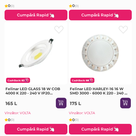
0
0
(0)
(0)
Cumpără Rapid
Cumpără Rapid
CashBack: 83
CashBack: 88
Felinar LED GLASS 18 W COB
Felinar LED HARLEY-16 16 W
4000 K 220 - 240 V IP20
SMD 3000 - 6000 K 220 - 240 V
Milanlux
IP20 Horoz
165 L
175 L
Vînzător: VOLTA
Vînzător: VOLTA
0
0
(0)
(0)
Cumpără Rapid
Cumpără Rapid