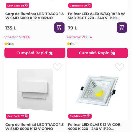
CashBack: 68
CashBack: 40
Corp de iluminat LED TRACO 1.5
Felinar LED ALEXIS/SQ-18 18 W
W SMD 3000 K 12 V ORNO
SMD 3CCT 220 - 240 V IP20
Horoz
135 L
79 L
Vînzător: VOLTA
Vînzător: VOLTA
0
0
(0)
(0)
Cumpără Rapid
Cumpără Rapid
CashBack: 57
CashBack: 73
Corp de iluminat LED TRACO 1.5
Felinar LED GLASS 12 W COB
W SMD 6000 K 12 V ORNO
4000 K 220 - 240 V IP20