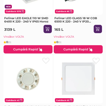
NEW
CashBack: 1570
CashBack: 83
Felinar LED EAGLE 110 W SMD
Felinar LED GLASS 18 W COB
6400 K 220 - 240 V IP65 Horoz
6500 K 220 - 240 V IP20
Milanlux
3139 L
165 L
Vînzător: VOLTA
Vînzător: VOLTA
0
0
(0)
(0)
Cumpără Rapid
Cumpără Rapid
CashBack: 43
CashBack: 63