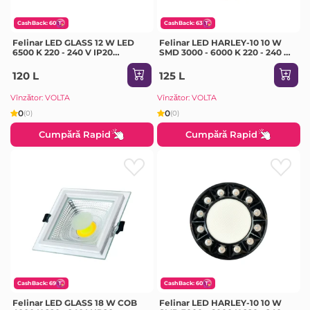
CashBack: 60
CashBack: 63
Felinar LED GLASS 12 W LED
Felinar LED HARLEY-10 10 W
6500 K 220 - 240 V IP20
SMD 3000 - 6000 K 220 - 240 V
Milanlux
IP20 Horoz
120 L
125 L
Vînzător: VOLTA
Vînzător: VOLTA
0
0
(0)
(0)
Cumpără Rapid
Cumpără Rapid
CashBack: 69
CashBack: 60
Felinar LED GLASS 18 W COB
Felinar LED HARLEY-10 10 W