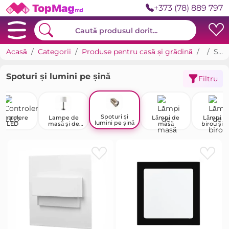
+373 (78) 889 797
Acasă
Categorii
Produse pentru casă și grădină
Ilumin
Spoturi și lumini pe șină
Spoturi și lumini pe șină
Filtru
Spoturi și
ontrolere
Lampe de
Lămpi de
Lămpi d
lumini pe șină
LED
masă și de
masă
birou și 
podea
podea