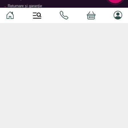
Returnare și garanție
Termeni și condiții
Contacte
Magazine
Categorii
Categorii
Animale de companie
Componente
Vaucher TopMag
Echipamente de rețea
Audiotehnică
Echipamente server
Căști
Dormitor
Smartphone-uri
Living
Smart watch-uri
Bucătărie
Telefoane mobile
Hol
Ochelari inteligenți
Cameră copii
Software
Birou și cabinet
Periferice
Sisteme de depozitare, rafturi,