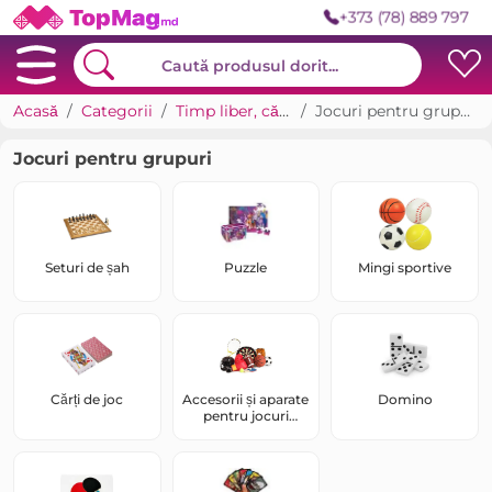
+373 (78) 889 797
Acasă
Categorii
Timp liber, cărți
Jocuri pentru grupuri
Jocuri pentru grupuri
Seturi de șah
Puzzle
Mingi sportive
Cărți de joc
Accesorii și aparate
Domino
pentru jocuri
sportive