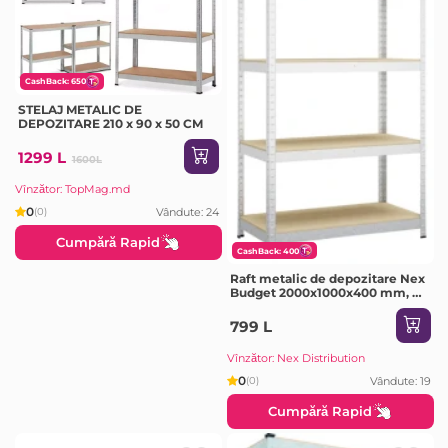
CashBack: 650
STELAJ METALIC DE
DEPOZITARE 210 x 90 x 50 CM
1299 L
1600L
Vînzător: TopMag.md
0
Vândute: 24
(0)
Cumpără Rapid
CashBack: 400
Raft metalic de depozitare Nex
Budget 2000x1000x400 mm, 5
rafturi MDF, galvanizat
799 L
Vînzător: Nex Distribution
0
Vândute: 19
(0)
Cumpără Rapid