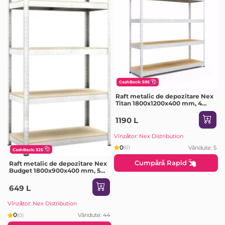
CashBack: 595
Raft metalic de depozitare Nex
Titan 1800x1200x400 mm, 4
rafturi PAL, galvanizat
1190 L
Vînzător: Nex Distribution
0
Vândute: 5
(0)
CashBack: 325
Cumpără Rapid
Raft metalic de depozitare Nex
Budget 1800x900x400 mm, 5
rafturi MDF, galvanizat
649 L
Vînzător: Nex Distribution
0
Vândute: 44
(0)