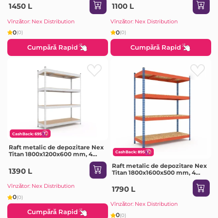
1450 L
1100 L
Vînzător: Nex Distribution
Vînzător: Nex Distribution
0
0
(0)
(0)
Cumpără Rapid
Cumpără Rapid
CashBack: 695
Raft metalic de depozitare Nex
CashBack: 895
Titan 1800x1200x600 mm, 4
rafturi PAL, galvanizat
Raft metalic de depozitare Nex
1390 L
Titan 1800x1600x500 mm, 4
rafturi PAL, Blue/Orange
Vînzător: Nex Distribution
1790 L
0
(0)
Vînzător: Nex Distribution
Cumpără Rapid
0
(0)