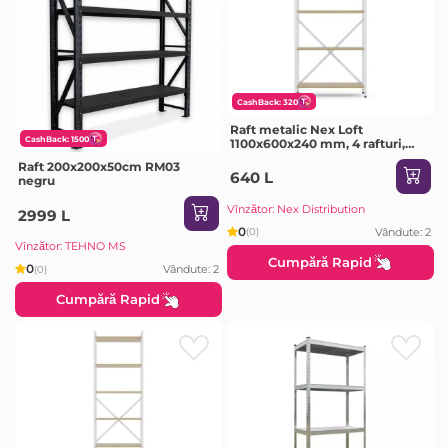
CashBack: 320
Raft metalic Nex Loft
CashBack: 1500
1100x600x240 mm, 4 rafturi,
PAL, White/ Oak Artisan
Raft 200x200x50cm RM03
640 L
negru
Vînzător: Nex Distribution
2999 L
0
Vândute: 2
(0)
Vînzător: TEHNO MS
Cumpără Rapid
0
Vândute: 2
(0)
Cumpără Rapid