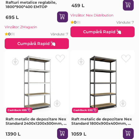
Rafturi metalice reglabile,
459 L
1800*900*400 EMTOP
Vînzător: Nex Distribution
695 L
0
Vândute: 7
(0)
Vînzător: ZMagazin
Cumpără Rapid
0
Vândute: 7
(0)
Cumpără Rapid
CashBack: 695
CashBack: 530
Raft metalic de depozitare Nex
Raft metalic de depozitare Nex
Standard 2400x1200x500mm, 5
Standard 1800x900x400mm, 5
rafturi, MDF, galvanizat
rafturi, MDF, antracit
1390 L
1059 L