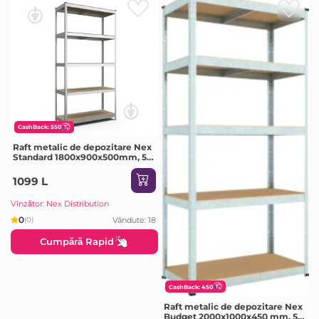
CashBack: 550
Raft metalic de depozitare Nex
Standard 1800x900x500mm, 5
rafturi, MDF, galvanizat
1099 L
Vînzător: Nex Distribution
0
Vândute: 18
(0)
Cumpără Rapid
CashBack: 450
Raft metalic de depozitare Nex
Budget 2000x1000x450 mm, 5