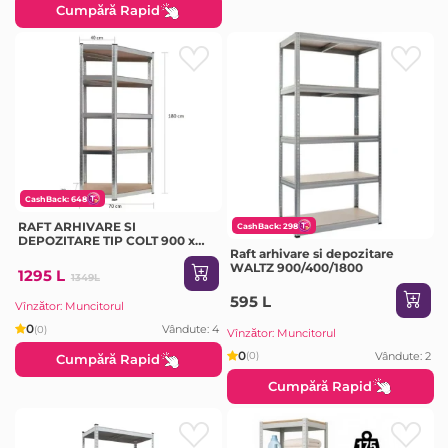
Cumpără Rapid
CashBack: 648
RAFT ARHIVARE SI
CashBack: 298
DEPOZITARE TIP COLT 900 x
Raft arhivare si depozitare
400 x 1800 MM (VOR82631)
WALTZ 900/400/1800
1295 L
1349L
595 L
Vînzător: Muncitorul
0
Vândute: 4
(0)
Vînzător: Muncitorul
0
Vândute: 2
(0)
Cumpără Rapid
Cumpără Rapid