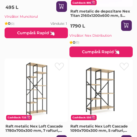
CashBack: 895
495 L
Raft metalic de depozitare Nex
Titan 2160x1200x600 mm, 5
Vînzător: Muncitorul
rafturi PAL, galvanizat
0
Vândute: 1
(0)
1790 L
Cumpără Rapid
Vînzător: Nex Distribution
0
(0)
Cumpără Rapid
CashBack: 725
CashBack: 550
Raft metalic Nex Loft Cascade
Raft metalic Nex Loft Cascade
1780x700x300 mm, 7 rafturi,
1090x700x300 mm, 5 rafturi,
PAL, Anthracite/ Oak Artisan
PAL, Antracite / Oak Artisan