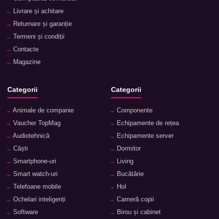
Livrare și achitare
Returnare și garanție
Termeni și condiții
Contacte
Magazine
Categorii
Categorii
Animale de companie
Componente
Vaucher TopMag
Echipamente de rețea
Audiotehnică
Echipamente server
Căști
Dormitor
Smartphone-uri
Living
Smart watch-uri
Bucătărie
Telefoane mobile
Hol
Ochelari inteligenți
Cameră copii
Software
Birou și cabinet