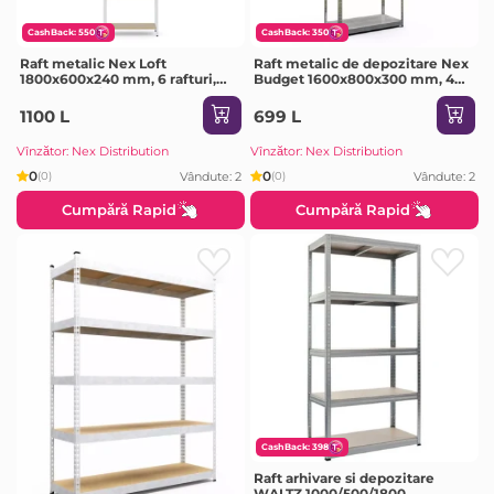
CashBack: 550
CashBack: 350
Raft metalic Nex Loft
Raft metalic de depozitare Nex
1800x600x240 mm, 6 rafturi,
Budget 1600x800x300 mm, 4
PAL, White/ Oak Artisan
rafturi metal, galvanizat
1100 L
699 L
Vînzător: Nex Distribution
Vînzător: Nex Distribution
0
0
Vândute: 2
Vândute: 2
(0)
(0)
Cumpără Rapid
Cumpără Rapid
CashBack: 398
Raft arhivare si depozitare
WALTZ 1000/500/1800