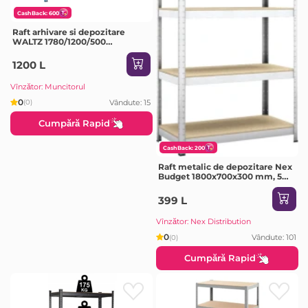
CashBack: 600
Raft arhivare si depozitare
WALTZ 1780/1200/500
ORANGE-BLUE
1200 L
Vînzător: Muncitorul
0
Vândute: 15
(0)
Cumpără Rapid
CashBack: 200
Raft metalic de depozitare Nex
Budget 1800x700x300 mm, 5
rafturi MDF, galvanizat
399 L
Vînzător: Nex Distribution
0
Vândute: 101
(0)
Cumpără Rapid