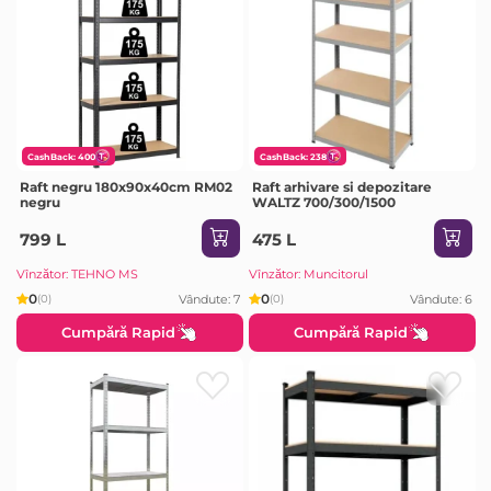
CashBack: 400
CashBack: 238
Raft negru 180x90x40cm RM02
Raft arhivare si depozitare
negru
WALTZ 700/300/1500
799 L
475 L
Vînzător: TEHNO MS
Vînzător: Muncitorul
0
0
Vândute: 7
Vândute: 6
(0)
(0)
Cumpără Rapid
Cumpără Rapid