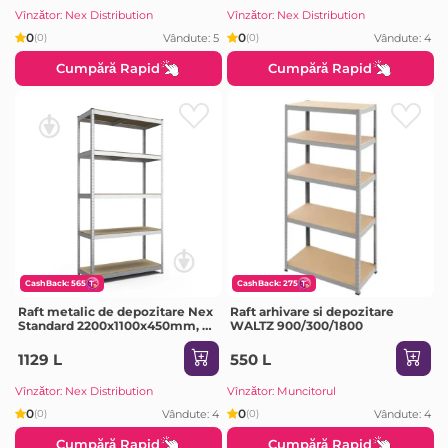
Vînzător: Nex Distribution
Vînzător: Nex Distribution
0
0
Vândute: 5
Vândute: 4
(0)
(0)
Cumpără Rapid
Cumpără Rapid
CashBack: 565
CashBack: 275
Raft metalic de depozitare Nex
Raft arhivare si depozitare
Standard 2200x1100x450mm, 5
WALTZ 900/300/1800
rafturi, galvanizat
1129 L
550 L
Vînzător: Nex Distribution
Vînzător: Muncitorul
0
0
Vândute: 4
Vândute: 4
(0)
(0)
Cumpără Rapid
Cumpără Rapid