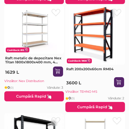
CashBack: 815
Raft metalic de depozitare Nex
CashBack: 1800
Titan 1800x1800x400 mm, 4
rafturi MDF, galvanizat
Raft 200x200x60cm RM04
1629 L
Vînzător: Nex Distribution
3600 L
0
Vândute: 3
(0)
Vînzător: TEHNO MS
Cumpără Rapid
0
Vândute: 2
(0)
Cumpără Rapid