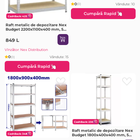
0
Vândute: 10
(0)
Cumpără Rapid
CashBack: 425
Raft metalic de depozitare Nex
Budget 2200x1100x400 mm, 5
rafturi MDF, galvanizat
849 L
Vînzător: Nex Distribution
0
Vândute: 15
(0)
Cumpără Rapid
CashBack: 230
Raft metalic de depozitare Nex
CashBack: 348
Budget 1800x400x400 mm, 5
rafturi MDF, galvanizat