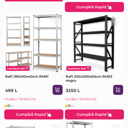
Cumpără Rapid
CashBack: 250
CashBack: 1625
Raft 180x90x40cm RM01
Raft 200x200x60cm RM03
negru
499 L
3250 L
Vînzător: TEHNO MS
Vînzător: TEHNO MS
0
0
(0)
(0)
Cumpără Rapid
Cumpără Rapid