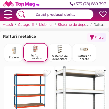
+373 (78) 889 797
Acasă
Categorii
Mobilier
Sisteme de depozitare, rafturi, etajere
Rafturi metalice
Rafturi metalice
Filtru
Rafturi
Sisteme de
Rafturi de
Etajere
metalice
depozitare
perete