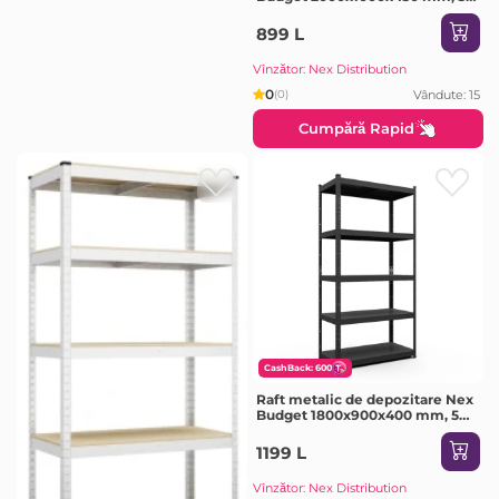
rafturi MDF, galvanizat
899 L
Vînzător: Nex Distribution
0
Vândute: 15
(0)
Cumpără Rapid
CashBack: 600
Raft metalic de depozitare Nex
Budget 1800x900x400 mm, 5
rafturi metal, Antracit
1199 L
Vînzător: Nex Distribution