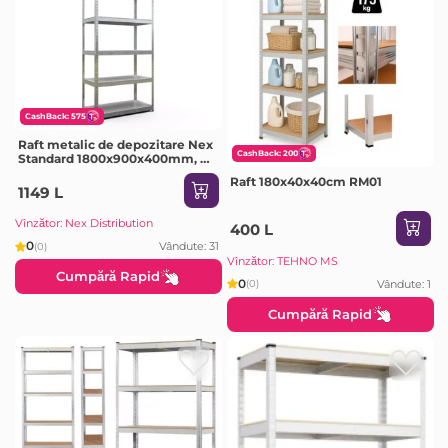
CashBack: 575
Raft metalic de depozitare Nex
CashBack: 200
Standard 1800x900x400mm, 5
rafturi, metal, galvanizat
Raft 180x40x40cm RM01
1149 L
Vînzător: Nex Distribution
400 L
0
Vândute: 31
(0)
Vînzător: TEHNO MS
Cumpără Rapid
0
Vândute: 1
(0)
Cumpără Rapid