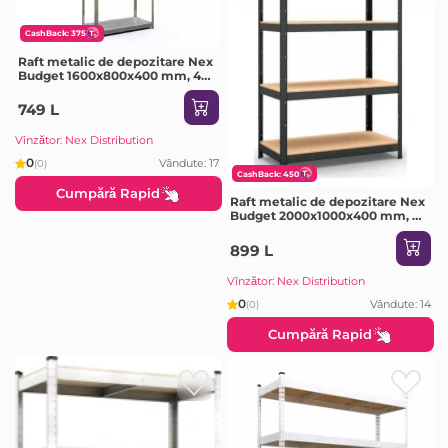
CashBack: 375
Raft metalic de depozitare Nex
Budget 1600x800x400 mm, 4
rafturi metal, galvanizat
749 L
Vînzător: Nex Distribution
0
Vândute: 17
(0)
CashBack: 450
Cumpără Rapid
Raft metalic de depozitare Nex
Budget 2000x1000x400 mm, 5
rafturi MDF, Antracit
899 L
Vînzător: Nex Distribution
0
Vândute: 14
(0)
Cumpără Rapid