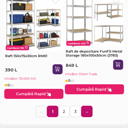
CashBack: 425
CashBack: 195
Raft de depozitare FunFit Metal
Storage 180x100x50cm (3783)
Raft 150x75x30cm RM01
849 L
390 L
Vînzător: Eliteh Trade
Vînzător: TEHNO MS
0
(0)
0
(0)
Cumpără Rapid
Cumpără Rapid
←
1
2
3
→