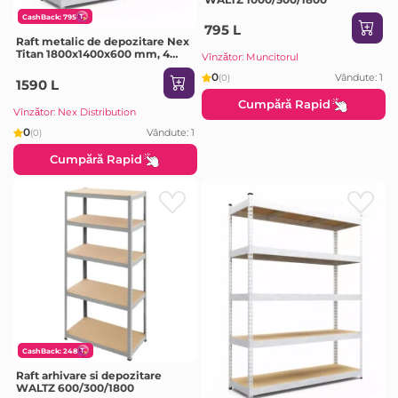
CashBack: 795
795 L
Raft metalic de depozitare Nex
Titan 1800x1400x600 mm, 4
Vînzător: Muncitorul
rafturi PAL, galvanizat
0
Vândute: 1
(0)
1590 L
Cumpără Rapid
Vînzător: Nex Distribution
0
Vândute: 1
(0)
Cumpără Rapid
CashBack: 248
Raft arhivare si depozitare
WALTZ 600/300/1800