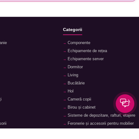
Categorii
anie
Componente
Echipamente de rețea
Echipamente server
Dormitor
Living
Bucătărie
Hol
i
Cameră copii
Birou și cabinet
Sisteme de depozitare, rafturi, etajere
orii
Feronerie și accesorii pentru mobilier
ii
Baie