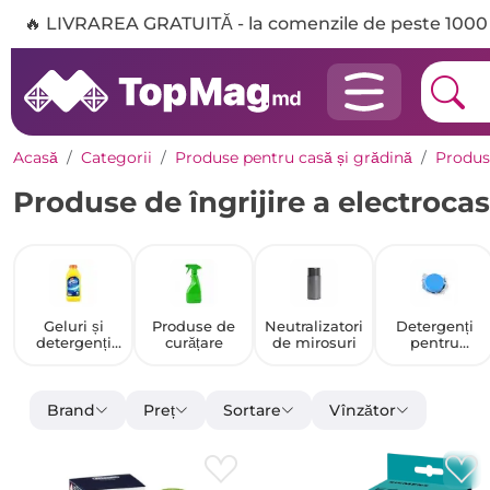
🔥 LIVRAREA GRATUITĂ - la comenzile de peste 1000 
Acasă
Categorii
Produse pentru casă și grădină
Produs
Produse de îngrijire a electroca
Geluri și
Produse de
Neutralizatori
Detergenți
detergenți
curățare
de mirosuri
pentru
lichizi pentru
mașina de
spălat
spălat vase
Brand
Preț
Sortare
Vînzător