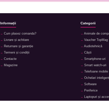
Informații
Categorii
Cum plasez comanda?
Animale de comp
Livrare și achitare
Vaucher TopMag
Returnare și garanție
Audiotehnică
Termeni și condiții
Căști
Contacte
Smartphone-uri
Magazine
Smart watch-uri
Telefoane mobile
Ochelari inteligenț
Software
Periferice
Laptopuri și acces
Tablete și accesor