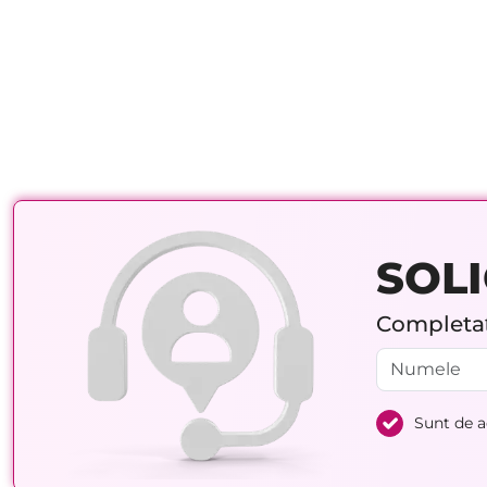
SOLI
Completați
Sunt de 