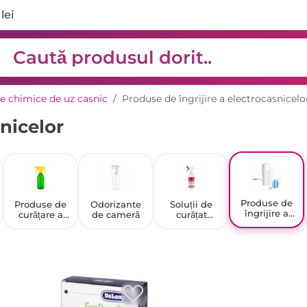
lei
e chimice de uz casnic
Produse de îngrijire a electrocasnicelo
snicelor
Produse de
Produse de
Odorizante
Soluții de
îngrijire a
curățare a
de cameră
curățat
electrocasnic
podelelor și
geamuri
elor
pereților