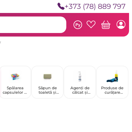
+373 (78) 889 797
Ру
r
Spălarea
Săpun de
Agenți de
Produse de
capsulelor și
toaletă și
călcat și
curățare
a plăcilor
lichid
antistatici
pentru
calculatoare