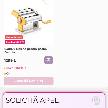
Nu este în stock
CashBack: 650
630872 Masina pentru paste,
Delicia
1299 L
Vînzător: TRIOMAC
0
(0)
Cumpără Rapid
SOLICITĂ APEL