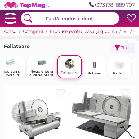
+373 (78) 889 797
Acasă
Categorii
Produse pentru casă și grădină
Veselă și ustensile
Feliatoare
Feliatoare
Filtru
Suporturi și
Recipiente și
Feliatoare
Butoaie
Farfurii
suporturi
cutii de prânz
entru farfurii
c