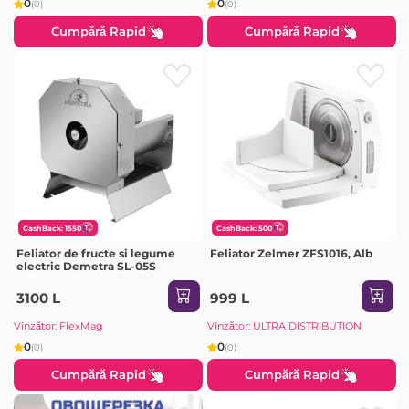
0
0
(0)
(0)
Cumpără Rapid
Cumpără Rapid
CashBack: 1550
CashBack: 500
Feliator de fructe si legume
Feliator Zelmer ZFS1016, Alb
electric Demetra SL-05S
3100 L
999 L
Vînzător: FlexMag
Vînzător: ULTRA DISTRIBUTION
0
0
(0)
(0)
Cumpără Rapid
Cumpără Rapid