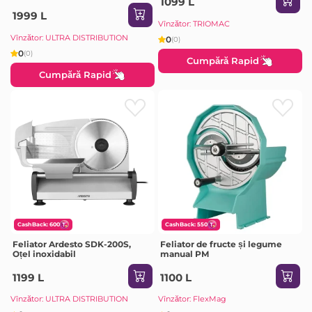
1099 L
working time 5 minutes, Break-
1999 L
up time before next
Vînzător: TRIOMAC
Vînzător: ULTRA DISTRIBUTION
0
(0)
0
(0)
Cumpără Rapid
Cumpără Rapid
CashBack: 600
CashBack: 550
Feliator Ardesto SDK-200S,
Feliator de fructe și legume
Oțel inoxidabil
manual PM
1199 L
1100 L
Vînzător: ULTRA DISTRIBUTION
Vînzător: FlexMag