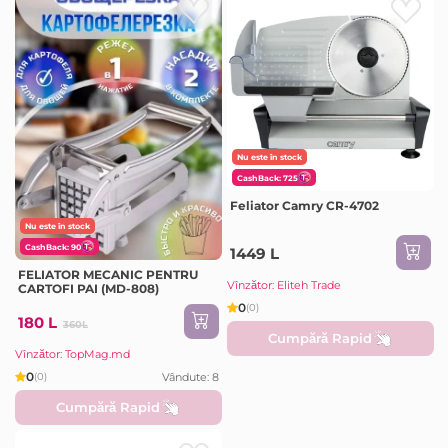
Nu este în stock
CashBack: 725
Feliator Camry CR-4702
Nu este în stock
CashBack: 90
1449 L
FELIATOR MECANIC PENTRU
Vînzător: Eliteh Trade
CARTOFI PAI (MD-808)
0
(0)
180 L
360L
Cumpără Rapid
Vînzător: TopMag.md
0
Vândute: 8
(0)
Cumpără Rapid