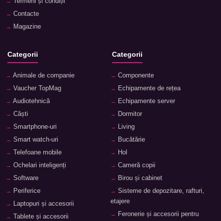
Termeni și condiții
Contacte
Magazine
Categorii
Categorii
Animale de companie
Componente
Vaucher TopMag
Echipamente de rețea
Audiotehnică
Echipamente server
Căști
Dormitor
Smartphone-uri
Living
Smart watch-uri
Bucătărie
Telefoane mobile
Hol
Ochelari inteligenți
Cameră copii
Software
Birou și cabinet
Periferice
Sisteme de depozitare, rafturi,
etajere
Laptopuri și accesorii
Feronerie și accesorii pentru
Tablete și accesorii