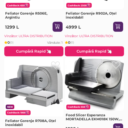
CashBack: 650
CashBack: 2500
Feliator Gorenje R506E,
Feliator Gorenje R902A, Oțel
Argintiu
inoxidabil
1299 L
4999 L
Vînzător: ULTRA DISTRIBUTION
Vînzător: ULTRA DISTRIBUTION
0
0
Vândute: 1
(0)
(0)
Cumpără Rapid
Cumpără Rapid
NEW
CashBack: 550
CashBack: 1000
Food Slicer Esperanza
MORTADELLA EKM018K 150W,
Feliator Gorenje R708A, Oțel
Slicing thickness - 0 - 15 mm,
inoxidabil
Maximum uninterrupted