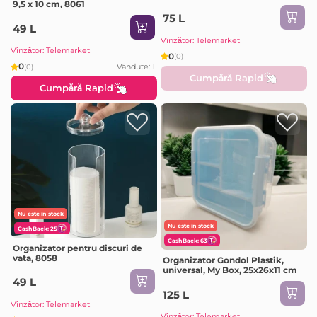
9,5 x 10 cm, 8061
75 L
49 L
Vînzător: Telemarket
Vînzător: Telemarket
0
(0)
0
Vândute: 1
(0)
Cumpără Rapid
Cumpără Rapid
Nu este în stock
Nu este în stock
CashBack: 25
CashBack: 63
Organizator pentru discuri de
vata, 8058
Organizator Gondol Plastik,
universal, My Box, 25x26x11 cm
49 L
125 L
Vînzător: Telemarket
Vînzător: Telemarket