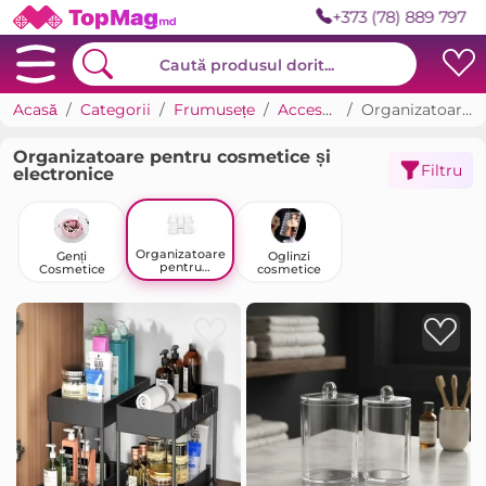
+373 (78) 889 797
Acasă
Categorii
Frumusețe
Accesorii pentru frumusețe
Organizatoare pentru cosmetice și electronice
Organizatoare pentru cosmetice și
Filtru
electronice
Organizatoare
Genți
Oglinzi
pentru
Cosmetice
cosmetice
cosmetice și
electronice