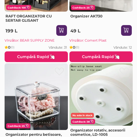
CashBack: 100
CashBack: 25
RAFT ORGANIZATOR CU
Organizer AK730
SERTAR GLISANT
199 L
49 L
Vînzător: BEAR SUPPLY ZONE
Vînzător: Comert Plast
0
0
Vândute: 31
Vândute: 12
(0)
(0)
Cumpără Rapid
Cumpără Rapid
Nu este în stock
CashBack: 38
CashBack: 25
Organizator rotativ, accesorii
cosmetice, LD-1005
Organizator pentru betisoare,