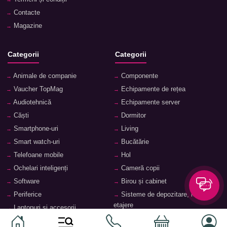
Contacte
Magazine
Categorii
Categorii
Animale de companie
Componente
Vaucher TopMag
Echipamente de rețea
Audiotehnică
Echipamente server
Căști
Dormitor
Smartphone-uri
Living
Smart watch-uri
Bucătărie
Telefoane mobile
Hol
Ochelari inteligenți
Cameră copii
Software
Birou și cabinet
Periferice
Sisteme de depozitare, rafturi,
etajere
Laptopuri și accesorii
Feronerie și accesorii pentru
Tablete și accesorii