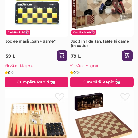
CashBack: 20
CashBack: 40
Joc de masă „Șah + dame”
Joc 3 în 1 de șah, table și dame
(în cutie)
39 L
79 L
Vînzător: Magnat
Vînzător: Magnat
0
0
(0)
(0)
Cumpără Rapid
Cumpără Rapid