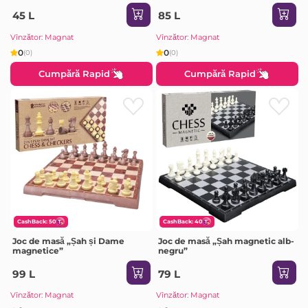
45 L
85 L
Vînzător: Magnat
Vînzător: Magnat
0
0
(0)
(0)
Cumpără Rapid
Cumpără Rapid
CashBack: 50
CashBack: 40
Joc de masă „Șah și Dame
Joc de masă „Șah magnetic alb-
magnetice”
negru”
99 L
79 L
Vînzător: Magnat
Vînzător: Magnat