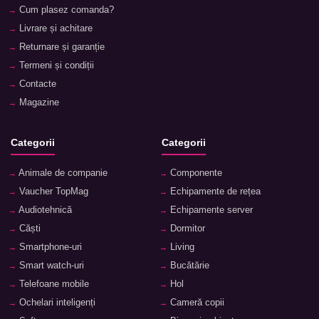
Cum plasez comanda?
Livrare și achitare
Returnare și garanție
Termeni și condiții
Contacte
Magazine
Categorii
Categorii
Animale de companie
Componente
Vaucher TopMag
Echipamente de rețea
Audiotehnică
Echipamente server
Căști
Dormitor
Smartphone-uri
Living
Smart watch-uri
Bucătărie
Telefoane mobile
Hol
Ochelari inteligenți
Cameră copii