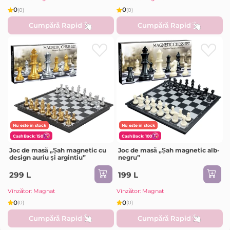
0
0
(0)
(0)
Cumpără Rapid
Cumpără Rapid
Nu este în stock
Nu este în stock
CashBack: 150
CashBack: 100
Joc de masă „Șah magnetic cu
Joc de masă „Șah magnetic alb-
design auriu și argintiu”
negru”
299 L
199 L
Vînzător: Magnat
Vînzător: Magnat
0
0
(0)
(0)
Cumpără Rapid
Cumpără Rapid