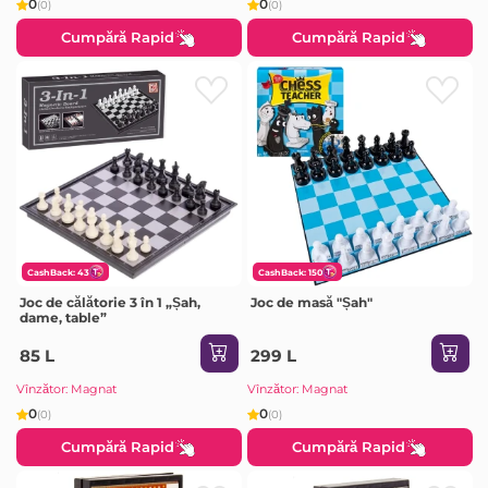
0
0
(0)
(0)
Cumpără Rapid
Cumpără Rapid
CashBack: 43
CashBack: 150
Joc de călătorie 3 în 1 „Șah,
Joc de masă "Șah"
dame, table”
85 L
299 L
Vînzător: Magnat
Vînzător: Magnat
0
0
(0)
(0)
Cumpără Rapid
Cumpără Rapid