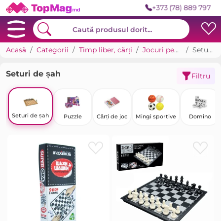
+373 (78) 889 797
Acasă
Categorii
Timp liber, cărți
Jocuri pentru grupuri
Seturi de șah
Seturi de șah
Filtru
Seturi de șah
Puzzle
Cărți de joc
Mingi sportive
Domino