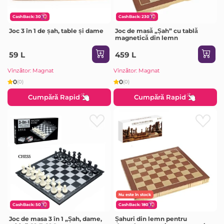
CashBack: 30
CashBack: 230
Joc 3 în 1 de șah, table și dame
Joc de masă „Șah” cu tablă
magnetică din lemn
59 L
459 L
Vînzător: Magnat
Vînzător: Magnat
0
0
(0)
(0)
Cumpără Rapid
Cumpără Rapid
Nu este în stock
CashBack: 50
CashBack: 180
Joc de masa 3 în 1 „Șah, dame,
Șahuri din lemn pentru