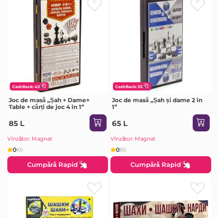
CashBack: 43
CashBack: 33
Joc de masă „Șah + Dame+
Joc de masă „Șah și dame 2 în
Table + cărți de joc 4 în 1”
1”
85 L
65 L
Vînzător: Magnat
Vînzător: Magnat
0
0
(0)
(0)
Cumpără Rapid
Cumpără Rapid