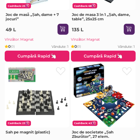
CashBack: 25
CashBack: 68
Joc de masă „Șah, dame + 7
Joc de masa 3 în 1 „Șah, dame,
jocuri”
table”, 25x25 cm
49 L
135 L
Vînzător: Magnat
Vînzător: Magnat
0
0
Vândute: 1
Vândute: 1
(0)
(0)
Cumpără Rapid
Cumpără Rapid
CashBack: 23
CashBack: 43
Sah pe magnit (plastic)
Joc de societate „Șah
Zburător”, 27 elem.