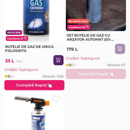
Nu este în stock
CashBack: 90
REDUCERE
SET BUTELIE DE GAZ CU
CashBack: 18
ARZATOR AUTOMAT (03-
010PS/03-000B)
BUTELIE DE GAZ DE UNICA
179 L
FOLOSINTA
Vînzător: TopMag.md
35 L
100L
0
Vândute: 67
(0)
Vînzător: TopMag.md
Cumpără Rapid
0
Vândute: 1665
(0)
Cumpără Rapid