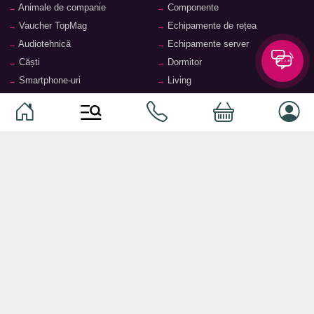
Animale de companie
Componente
Vaucher TopMag
Echipamente de rețea
Audiotehnică
Echipamente server
Căști
Dormitor
Smartphone-uri
Living
Smart watch-uri
Bucătărie
Telefoane mobile
Hol
Ochelari inteligenți
Cameră copii
Software
Birou și cabinet
Periferice
Sisteme de depozitare, rafturi,
etajere
Laptopuri și accesorii
Feronerie și accesorii pentru
Tablete și accesorii
mobilier
Baie