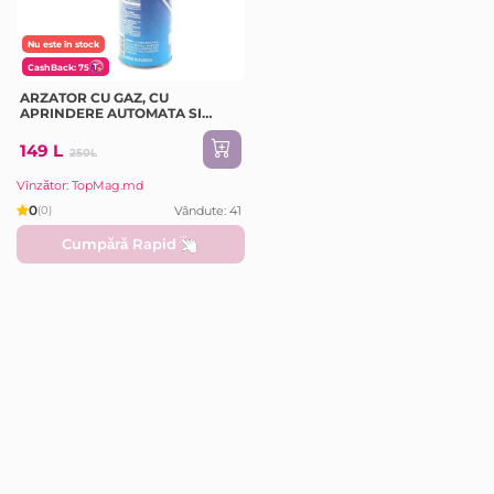
Nu este în stock
CashBack: 75
ARZATOR CU GAZ, CU
APRINDERE AUTOMATA SI
CONECTARE RAPIDA LA
BUTELIE
149 L
250L
Vînzător: TopMag.md
0
Vândute: 41
(0)
Cumpără Rapid