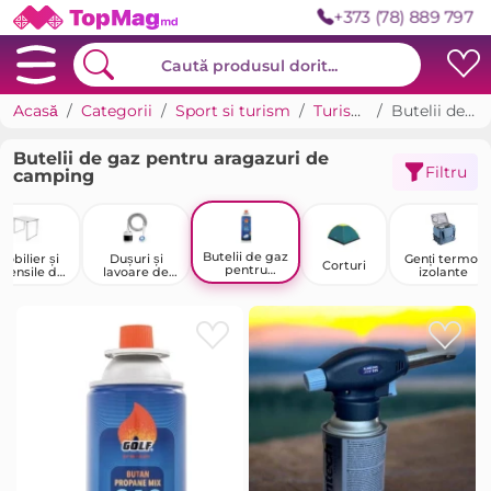
+373 (78) 889 797
Acasă
Categorii
Sport si turism
Turism și recreere în aer liber
Butelii de gaz pentru aragazuri de camping
Butelii de gaz pentru aragazuri de
Filtru
camping
Butelii de gaz
obilier și
Dușuri și
Genți termo-
Corturi
pentru
stensile de
lavoare de
izolante
aragazuri de
camping
camping
camping