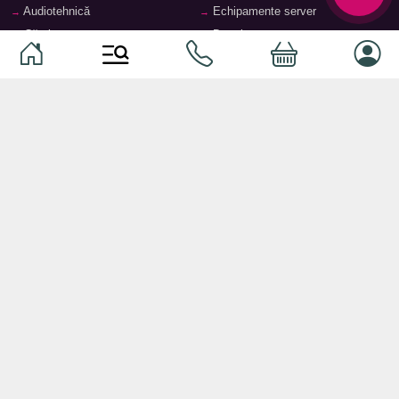
Audiotehnică
Echipamente server
Căști
Dormitor
Smartphone-uri
Living
Smart watch-uri
Bucătărie
Telefoane mobile
Hol
Ochelari inteligenți
Cameră copii
Software
Birou și cabinet
Periferice
Sisteme de depozitare, rafturi,
etajere
Laptopuri și accesorii
Feronerie și accesorii pentru
Tablete și accesorii
mobilier
Baie