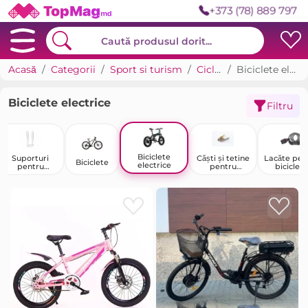
+373 (78) 889 797
Acasă
Categorii
Sport si turism
Ciclism
Biciclete electrice
Biciclete electrice
Filtru
Biciclete
Suporturi
Căști și tetine
Lacăte pen
Biciclete
electrice
pentru
pentru
biciclete
biciclete
biciclete