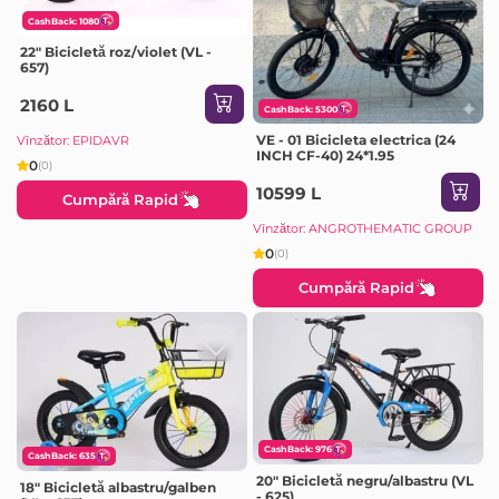
CashBack: 1080
22" Bicicletă roz/violet (VL -
657)
2160 L
CashBack: 5300
VE - 01 Bicicleta electrica (24
Vînzător: EPIDAVR
INCH CF-40) 24*1.95
0
(0)
10599 L
Cumpără Rapid
Vînzător: ANGROTHEMATIC GROUP
0
(0)
Cumpără Rapid
CashBack: 976
CashBack: 635
20" Bicicletă negru/albastru (VL
18" Bicicletă albastru/galben
- 625)