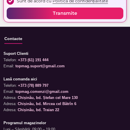
Sunt de acord cu
Politica de confidențialitate
Transmite
Contacte
Suport Clienti
Telefon:
+373 (61) 191 444
Email:
topmag.suport@gmail.com
Lasă comanda aici
Telefon:
+373 (78) 889 797
Email:
topmag.comenzi@gmail.com
Adresa:
Chișinău, bd. Ștefan cel Mare 130
Adresa:
Chișinău, bd. Mircea cel Bătrîn 6
Adresa:
Chișinău, bd. Traian 22
Programul magazinelor
Luni – Sâmbătă: 09:00 – 19:00