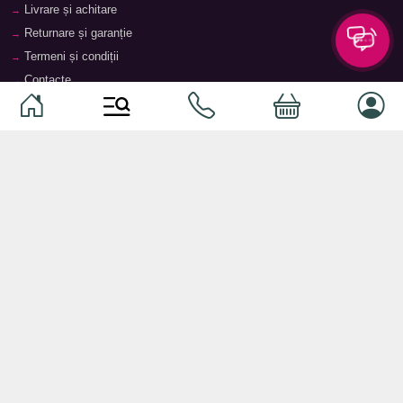
Livrare și achitare
Returnare și garanție
Termeni și condiții
Contacte
Magazine
Categorii
Categorii
Animale de companie
Componente
Vaucher TopMag
Echipamente de rețea
Audiotehnică
Echipamente server
Căști
Dormitor
Smartphone-uri
Living
Smart watch-uri
Bucătărie
Telefoane mobile
Hol
Ochelari inteligenți
Cameră copii
Software
Birou și cabinet
Periferice
Sisteme de depozitare, rafturi,