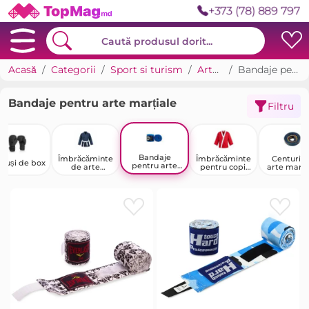
+373 (78) 889 797
Acasă
Categorii
Sport si turism
Arte marțiale
Bandaje pentru arte marțiale
Bandaje pentru arte marțiale
Filtru
Bandaje
Îmbrăcăminte
Îmbrăcăminte
Centuri d
nuși de box
pentru arte
de arte
pentru copii
arte marți
marțiale
marțiale
pentru arte
pentru adulți
marțiale