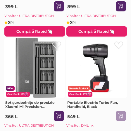
gri
399 L
899 L
Vînzător: ULTRA DISTRIBUTION
Vînzător: ULTRA DISTRIBUTION
0
0
(0)
(0)
Cumpără Rapid
Cumpără Rapid
NEW
Nu este în stock
CashBack: 183
CashBack: 275
Set șurubelnițe de precizie
Portable Electric Turbo Fan,
Xiaomi Mi Precision
Handheld, Black
Screwdriver
366 L
549 L
Vînzător: ULTRA DISTRIBUTION
Vînzător: DMLink