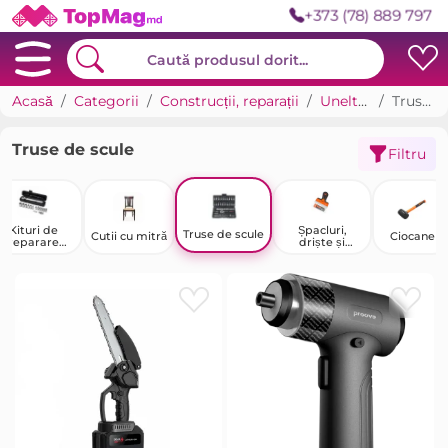
+373 (78) 889 797
Acasă
Categorii
Construcții, reparații
Unelte manuale
Truse de scule
Truse de scule
Filtru
Kituri de
Șpacluri,
Truse de scule
Cutii cu mitră
Ciocane
reparare
driște și
pentru
mistrii
lichete și chei
inamometric
e