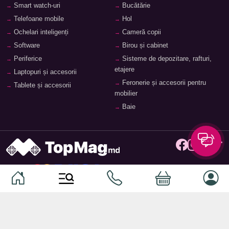
Smart watch-uri
Bucătărie
Telefoane mobile
Hol
Ochelari inteligenți
Cameră copii
Software
Birou și cabinet
Periferice
Sisteme de depozitare, rafturi,
etajere
Laptopuri și accesorii
Feronerie și accesorii pentru
Tablete și accesorii
mobilier
Baie
© 2026
TopMag.md
- Marketplace Național. Toate drepturile
rezervate.