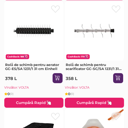
CashBack: 189
CashBack: 179
Rolă de schimb pentru aerator
Rolă de schimb pentru
GC-ES/SA 1231/1 31 cm Einhell
scarificator GC-SC/SA 1231/1 31
cm Einhell
378 L
358 L
Vînzător: VOLTA
Vînzător: VOLTA
0
0
(0)
(0)
Cumpără Rapid
Cumpără Rapid