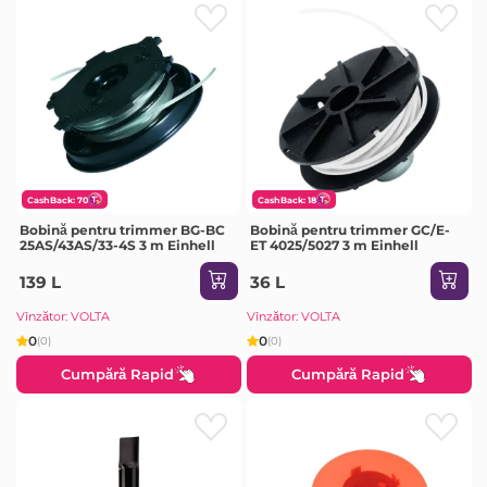
CashBack: 70
CashBack: 18
Bobină pentru trimmer BG-BC
Bobină pentru trimmer GC/E-
25AS/43AS/33-4S 3 m Einhell
ET 4025/5027 3 m Einhell
139 L
36 L
Vînzător: VOLTA
Vînzător: VOLTA
0
0
(0)
(0)
Cumpără Rapid
Cumpără Rapid