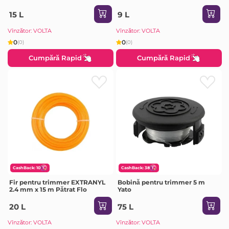
15 L
9 L
Vînzător: VOLTA
Vînzător: VOLTA
0
0
(0)
(0)
Cumpără Rapid
Cumpără Rapid
CashBack: 10
CashBack: 38
Fir pentru trimmer EXTRANYL
Bobină pentru trimmer 5 m
2.4 mm x 15 m Pătrat Flo
Yato
20 L
75 L
Vînzător: VOLTA
Vînzător: VOLTA