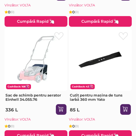
Vînzător: VOLTA
Vînzător: VOLTA
0
0
(0)
(0)
Cumpără Rapid
Cumpără Rapid
CashBack: 168
CashBack: 43
Sac de schimb pentru aerator
Cuțit pentru mașina de tuns
Einhell 34.055.76
iarbă 360 mm Yato
336 L
85 L
Vînzător: VOLTA
Vînzător: VOLTA
0
0
(0)
(0)
Cumpără Rapid
Cumpără Rapid