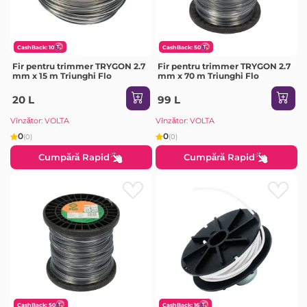
CashBack: 10
CashBack: 50
Fir pentru trimmer TRYGON 2.7
Fir pentru trimmer TRYGON 2.7
mm x 15 m Triunghi Flo
mm x 70 m Triunghi Flo
20 L
99 L
Vînzător: VOLTA
Vînzător: VOLTA
0
0
(0)
(0)
Cumpără Rapid
Cumpără Rapid
CashBack: 50
CashBack: 16