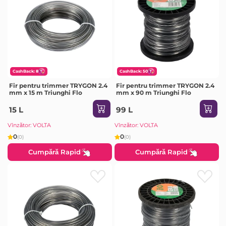
CashBack: 8
CashBack: 50
Fir pentru trimmer TRYGON 2.4
Fir pentru trimmer TRYGON 2.4
mm x 15 m Triunghi Flo
mm x 90 m Triunghi Flo
15 L
99 L
Vînzător: VOLTA
Vînzător: VOLTA
0
0
(0)
(0)
Cumpără Rapid
Cumpără Rapid