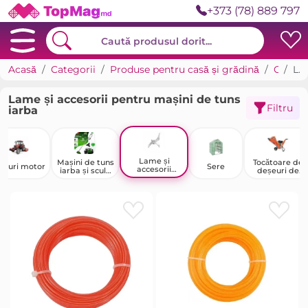
+373 (78) 889 797
Acasă
Categorii
Produse pentru casă și grădină
Casa de tara, grădină și legumicultură
Lame și accesorii pentru mașini de tuns iarba
Lame și accesorii pentru mașini de tuns
Filtru
iarba
Lame și
Mașini de tuns
Tocătoare de
ocuri motor
Sere
accesorii
iarba și scule
deșeuri de
pentru mașini
electrice
grădină
de tuns iarba
pentru
exterior