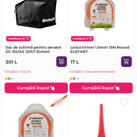
CashBack: 151
CashBack: 9
Sac de schimb pentru aerator
Lesca trimer 1.6mm 15M Round
GC-ES/SA 1231/1 Einhell
ELEFANT
301 L
17 L
Vînzător: VOLTA
Vînzător: Instrumentmarket
0
0
(0)
(0)
Cumpără Rapid
Cumpără Rapid