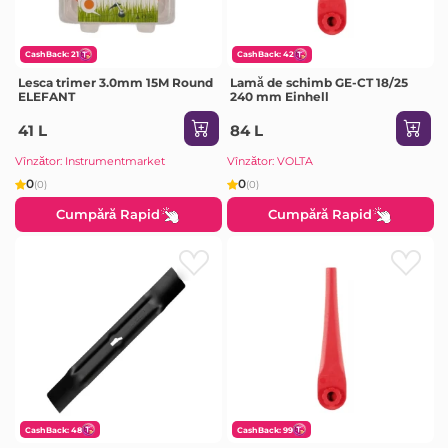
CashBack: 21
CashBack: 42
Lesca trimer 3.0mm 15M Round
Lamă de schimb GE-CT 18/25
ELEFANT
240 mm Einhell
41 L
84 L
Vînzător: Instrumentmarket
Vînzător: VOLTA
0
0
(0)
(0)
Cumpără Rapid
Cumpără Rapid
CashBack: 48
CashBack: 99