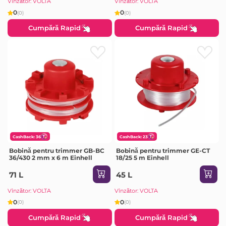
Vînzător: VOLTA
Vînzător: VOLTA
0
0
(0)
(0)
Cumpără Rapid
Cumpără Rapid
CashBack: 36
CashBack: 23
Bobină pentru trimmer GB-BC
Bobină pentru trimmer GE-CT
36/430 2 mm x 6 m Einhell
18/25 5 m Einhell
71 L
45 L
Vînzător: VOLTA
Vînzător: VOLTA
0
0
(0)
(0)
Cumpără Rapid
Cumpără Rapid