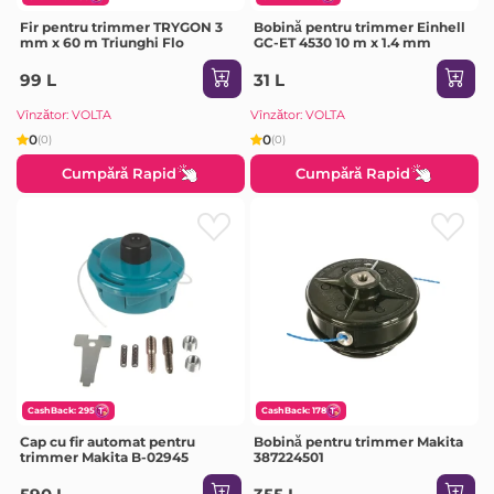
Fir pentru trimmer TRYGON 3
Bobină pentru trimmer Einhell
mm x 60 m Triunghi Flo
GC-ET 4530 10 m x 1.4 mm
99 L
31 L
Vînzător: VOLTA
Vînzător: VOLTA
0
0
(0)
(0)
Cumpără Rapid
Cumpără Rapid
CashBack: 295
CashBack: 178
Cap cu fir automat pentru
Bobină pentru trimmer Makita
trimmer Makita B-02945
387224501