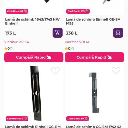
CashBack: 87
CashBack: 169
Lamă de schimb 1643/1743 HW
Lamă de schimb Einhell GE-SA
Einhell
1435
173 L
338 L
Vînzător: VOLTA
Vînzător: VOLTA
0
0
(0)
(0)
Cumpără Rapid
Cumpără Rapid
CashBack: 52
CashBack: 88
Lamă de schimb Einhell GC-EM
Lamă de schimb GC-EM 1742 42