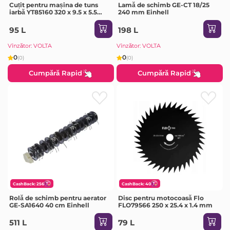
Cuțit pentru mașina de tuns
Lamă de schimb GE-CT 18/25
iarbă YT85160 320 x 9.5 x 5.5
240 mm Einhell
mm Yato
95 L
198 L
Vînzător: VOLTA
Vînzător: VOLTA
0
0
(0)
(0)
Cumpără Rapid
Cumpără Rapid
CashBack: 256
CashBack: 40
Rolă de schimb pentru aerator
Disc pentru motocoasă Flo
GE-SA1640 40 cm Einhell
FLO79566 250 x 25.4 x 1.4 mm
511 L
79 L