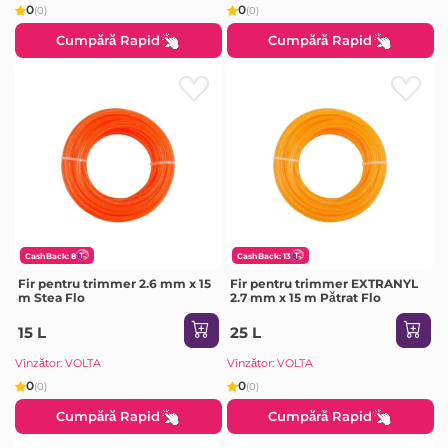
0
0
(0)
(0)
Cumpără Rapid
Cumpără Rapid
CashBack: 8
CashBack: 13
Fir pentru trimmer 2.6 mm x 15
Fir pentru trimmer EXTRANYL
m Stea Flo
2.7 mm x 15 m Pătrat Flo
15 L
25 L
Vînzător: VOLTA
Vînzător: VOLTA
0
0
(0)
(0)
Cumpără Rapid
Cumpără Rapid