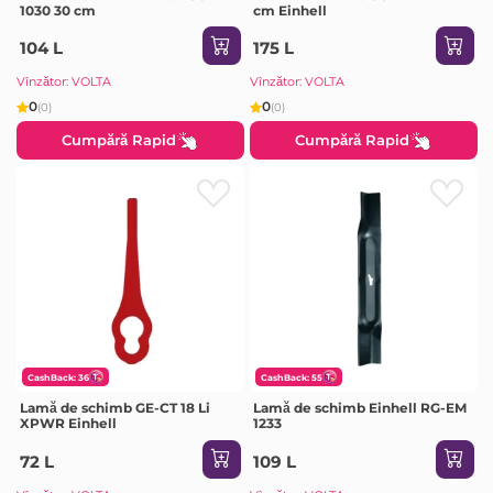
1030 30 cm
cm Einhell
104 L
175 L
Vînzător: VOLTA
Vînzător: VOLTA
0
0
(0)
(0)
Cumpără Rapid
Cumpără Rapid
CashBack: 36
CashBack: 55
Lamă de schimb GE-CT 18 Li
Lamă de schimb Einhell RG-EM
XPWR Einhell
1233
72 L
109 L