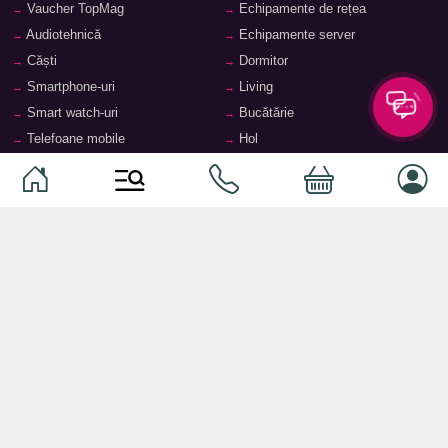
Vaucher TopMag
Echipamente de rețea
Audiotehnică
Echipamente server
Căști
Dormitor
Smartphone-uri
Living
Smart watch-uri
Bucătărie
Telefoane mobile
Hol
Ochelari inteligenți
Cameră copii
Software
Birou și cabinet
Periferice
Sisteme de depozitare, rafturi,
etajere
Laptopuri și accesorii
Feronerie și accesorii pentru
Tablete și accesorii
mobilier
Baie