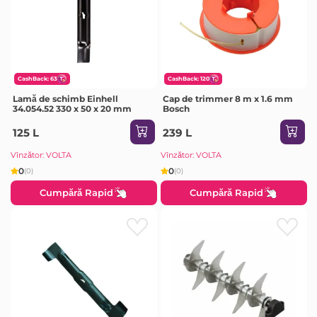
CashBack: 63
CashBack: 120
Lamă de schimb Einhell
Cap de trimmer 8 m x 1.6 mm
34.054.52 330 x 50 x 20 mm
Bosch
125 L
239 L
Vînzător: VOLTA
Vînzător: VOLTA
0
0
(0)
(0)
Cumpără Rapid
Cumpără Rapid