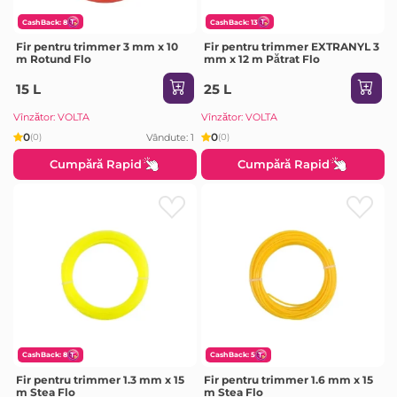
CashBack: 8
CashBack: 13
Fir pentru trimmer 3 mm x 10
Fir pentru trimmer EXTRANYL 3
m Rotund Flo
mm x 12 m Pătrat Flo
15 L
25 L
Vînzător: VOLTA
Vînzător: VOLTA
0
0
Vândute: 1
(0)
(0)
Cumpără Rapid
Cumpără Rapid
CashBack: 8
CashBack: 5
Fir pentru trimmer 1.3 mm x 15
Fir pentru trimmer 1.6 mm x 15
m Stea Flo
m Stea Flo