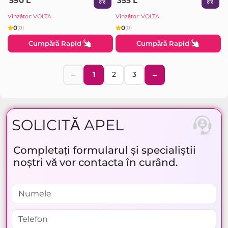
590 L
355 L
Vînzător: VOLTA
Vînzător: VOLTA
0
0
(0)
(0)
Cumpără Rapid
Cumpără Rapid
←
1
2
3
→
SOLICITĂ APEL
Completați formularul și specialiștii
noștri vă vor contacta în curând.