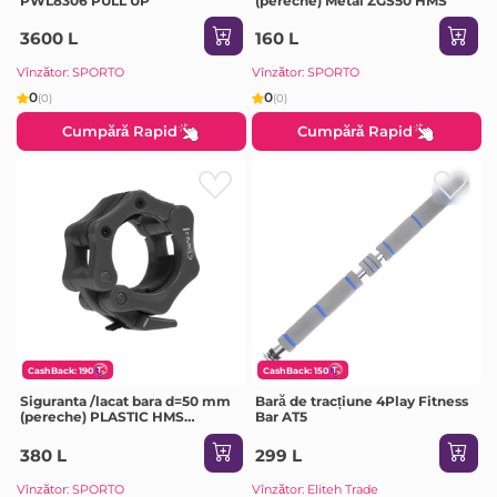
PWL8306 PULL UP
(pereche) Metal ZGS50 HMS
3600 L
160 L
Vînzător: SPORTO
Vînzător: SPORTO
0
0
(0)
(0)
Cumpără Rapid
Cumpără Rapid
CashBack: 190
CashBack: 150
Siguranta /lacat bara d=50 mm
Bară de tracțiune 4Play Fitness
(pereche) PLASTIC HMS
Bar AT5
ZG1000B
380 L
299 L
Vînzător: SPORTO
Vînzător: Eliteh Trade