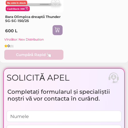
Nu este în stock
CashBack: 300
Bara Olimpica dreaptă Thunder
SG-SC-150/25
600 L
Vînzător: Nex Distribution
0
(0)
Cumpără Rapid
SOLICITĂ APEL
Completați formularul și specialiștii
noștri vă vor contacta în curând.