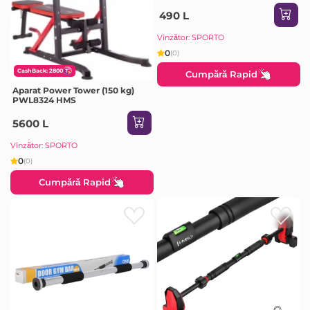
490 L
Vînzător: SPORTO
0
(0)
CashBack: 2800
Cumpără Rapid
Aparat Power Tower (150 kg)
PWL8324 HMS
5600 L
Vînzător: SPORTO
0
(0)
Cumpără Rapid