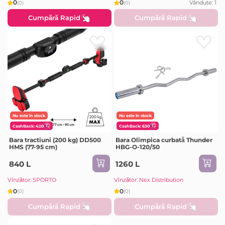
0
0
Vândute: 1
(0)
(0)
Cumpără Rapid
Cumpără Rapid
Nu este în stock
Nu este în stock
CashBack: 420
CashBack: 630
Bara tractiuni (200 kg) DD500
Bara Olimpica curbată Thunder
HMS (77-95 cm)
HBG-O-120/50
840 L
1260 L
Vînzător: SPORTO
Vînzător: Nex Distribution
0
0
(0)
(0)
Cumpără Rapid
Cumpără Rapid