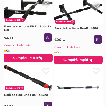
CashBack: 375
CashBack: 350
Bară de tracțiune EB Fit Pull-Up
Bară de tracțiune FunFit 4586
Bar
749 L
699 L
Vînzător: Eliteh Trade
Vînzător: Eliteh Trade
0
(0)
0
(0)
Cumpără Rapid
Cumpără Rapid
CashBack: 175
Bară de tracțiune FunFit 4590