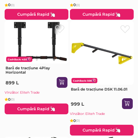
0
0
(0)
(0)
Cumpără Rapid
Cumpără Rapid
CashBack: 450
Bară de tracțiune 4Play
Horizontal
CashBack: 500
899 L
Bară de tracțiune DSK 11.06.01
Vînzător: Eliteh Trade
0
(0)
999 L
Cumpără Rapid
Vînzător: Eliteh Trade
0
(0)
Cumpără Rapid