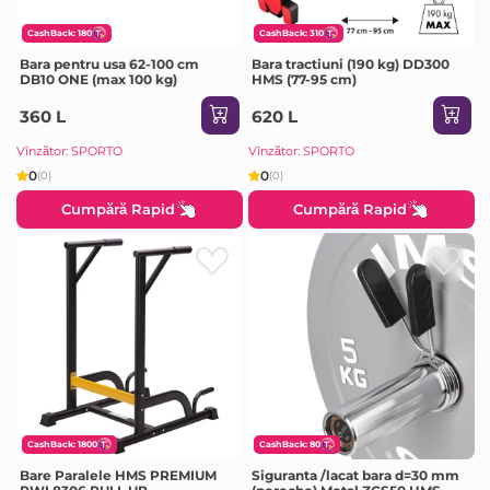
CashBack: 180
CashBack: 310
Bara pentru usa 62-100 cm
Bara tractiuni (190 kg) DD300
DB10 ONE (max 100 kg)
HMS (77-95 cm)
360 L
620 L
Vînzător: SPORTO
Vînzător: SPORTO
0
0
(0)
(0)
Cumpără Rapid
Cumpără Rapid
CashBack: 1800
CashBack: 80
Bare Paralele HMS PREMIUM
Siguranta /lacat bara d=30 mm