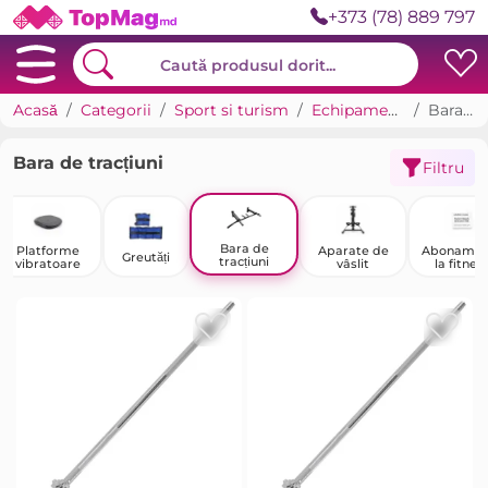
+373 (78) 889 797
Acasă
Categorii
Sport si turism
Echipamente de antrenament
Bara de tracțiuni
Bara de tracțiuni
Filtru
Bara de
Platforme
Aparate de
Abonamen
Greutăți
tracțiuni
vibratoare
vâslit
la fitnes