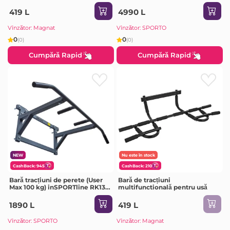
Power Tower PT80 IN7536
419 L
4990 L
Vînzător: Magnat
Vînzător: SPORTO
0
0
(0)
(0)
Cumpără Rapid
Cumpără Rapid
NEW
Nu este în stock
CashBack: 945
CashBack: 210
Bară tracțiuni de perete (User
Bară de tracțiuni
Max 100 kg) inSPORTline RK130
multifunctională pentru usă
IN10014
1890 L
419 L
Vînzător: SPORTO
Vînzător: Magnat