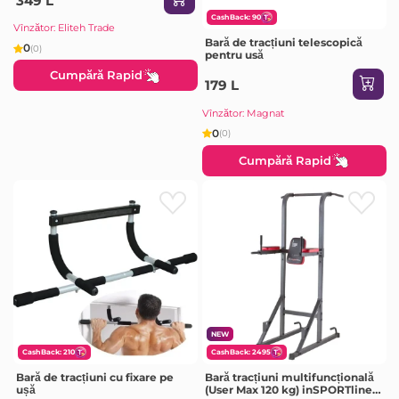
349 L
CashBack: 90
Vînzător: Eliteh Trade
Bară de tracțiuni telescopică
0
(0)
pentru usă
Cumpără Rapid
179 L
Vînzător: Magnat
0
(0)
Cumpără Rapid
NEW
CashBack: 210
CashBack: 2495
Bară de tracțiuni cu fixare pe
Bară tracțiuni multifuncțională
ușă
(User Max 120 kg) inSPORTline