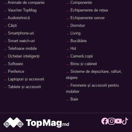
Animale de companie
Componente
Vaucher TopMag
Echipamente de rețea
Audiotehnică
Echipamente server
Căști
Dormitor
Smartphone-uri
Living
Smart watch-uri
Bucătărie
Telefoane mobile
Hol
Ochelari inteligenți
Cameră copii
Software
Birou și cabinet
Periferice
Sisteme de depozitare, rafturi,
etajere
Laptopuri și accesorii
Feronerie și accesorii pentru
Tablete și accesorii
mobilier
Baie