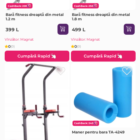
CashBack: 200
CashBack: 250
Bară fitness dreaptă din metal
Bară fitness dreaptă din metal
1.2 m
1.8 m
399 L
499 L
Vînzător: Magnat
Vînzător: Magnat
0
0
(0)
(0)
Cumpără Rapid
Cumpără Rapid
CashBack: 245
Maner pentru bara TA-4249