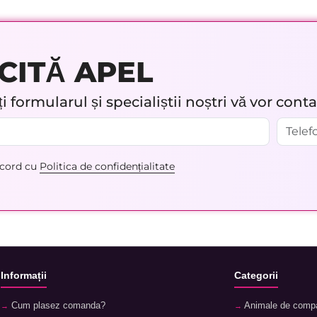
CITĂ APEL
 formularul și specialiștii noștri vă vor cont
acord cu
Politica de confidențialitate
Informații
Categorii
Cum plasez comanda?
Animale de comp