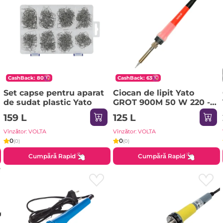
CashBack: 80
CashBack: 63
Set capse pentru aparat
Ciocan de lipit Yato
de sudat plastic Yato
GROT 900M 50 W 220 -
240 V 200 - 450 °С
159 L
125 L
Vînzător: VOLTA
Vînzător: VOLTA
0
0
(0)
(0)
Cumpără Rapid
Cumpără Rapid