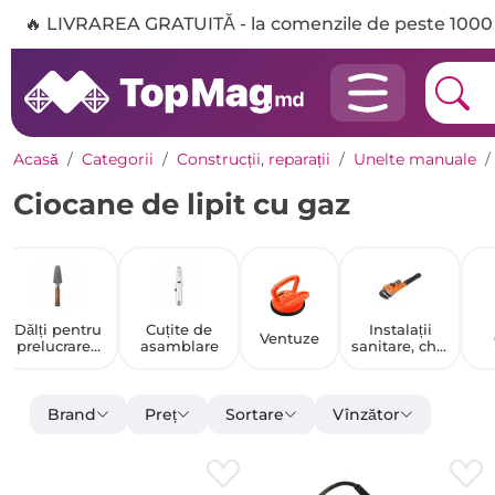
🔥 LIVRAREA GRATUITĂ - la comenzile de peste 1000 
Acasă
Categorii
Construcții, reparații
Unelte manuale
Ciocane de lipit cu gaz
Dălți pentru
Cuțite de
Instalații
Ventuze
prelucrarea
asamblare
sanitare, chei
metalelor
reglabile
Brand
Preț
Sortare
Vînzător