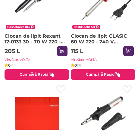
CashBack: 103
CashBack: 58
Ciocan de lipit Rexant
Ciocan de lipit CLASIC
12-0133 30 - 70 W 220 -
60 W 220 - 240 V
240 V
PROconnect
205 L
115 L
Vînzător: VOLTA
Vînzător: VOLTA
0
0
(0)
(0)
Cumpără Rapid
Cumpără Rapid