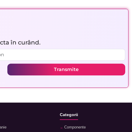
acta în curând.
Transmite
Categorii
anie
Componente