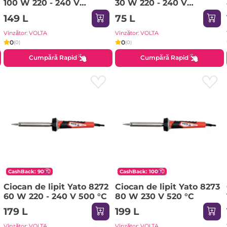
100 W 220 - 240 V
30 W 220 - 240 V
PROconnect
PROconnect
149 L
75 L
Vînzător: VOLTA
Vînzător: VOLTA
0
0
(0)
(0)
Cumpără Rapid
Cumpără Rapid
CashBack: 90
CashBack: 100
Ciocan de lipit Yato 8272
Ciocan de lipit Yato 8273
60 W 220 - 240 V 500 °С
80 W 230 V 520 °С
179 L
199 L
Vînzător: VOLTA
Vînzător: VOLTA