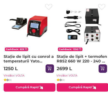
CashBack: 625
CashBack: 1350
Stație de lipit cu conrol a
Stație de lipit + termofen
temperaturii Yato
R852 660 W 220 - 240 V
YT82456 75 W 220 - 240
100 - 480 °C Rexant
1250 L
2699 L
V 200 - 480 °С
Vînzător: VOLTA
Vînzător: VOLTA
0
0
(0)
(0)
Cumpără Rapid
Cumpără Rapid