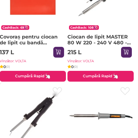
CashBack: 69
CashBack: 108
Covoraș pentru ciocan
Ciocan de lipit MASTER
de lipit cu bandă
80 W 220 - 240 V 480 -
magnetică Yato YT82468
520 °C Rexant
137 L
215 L
500 °С
Vînzător: VOLTA
Vînzător: VOLTA
0
0
(0)
(0)
Cumpără Rapid
Cumpără Rapid