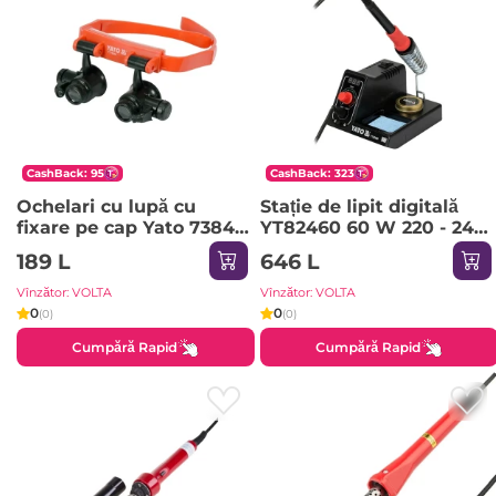
CashBack: 95
CashBack: 323
Ochelari cu lupă cu
Stație de lipit digitală
fixare pe cap Yato 73840
YT82460 60 W 220 - 240
4.5 V
V 90 - 480 °С Yato
189 L
646 L
Vînzător: VOLTA
Vînzător: VOLTA
0
0
(0)
(0)
Cumpără Rapid
Cumpără Rapid