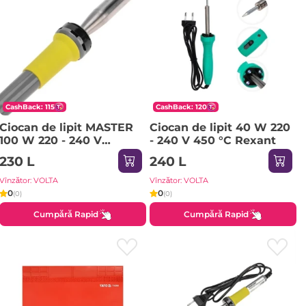
CashBack: 115
CashBack: 120
Ciocan de lipit MASTER
Ciocan de lipit 40 W 220
100 W 220 - 240 V
- 240 V 450 °С Rexant
Rexant
230 L
240 L
Vînzător: VOLTA
Vînzător: VOLTA
0
0
(0)
(0)
Cumpără Rapid
Cumpără Rapid