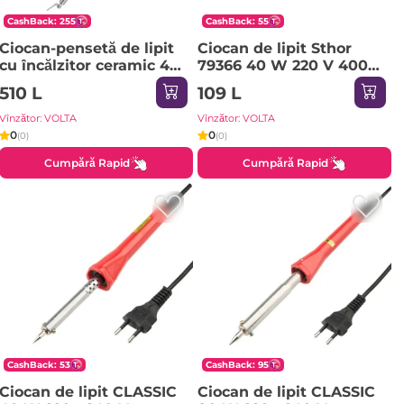
CashBack: 255
CashBack: 55
Ciocan-pensetă de lipit
Ciocan de lipit Sthor
cu încălzitor ceramic 48
79366 40 W 220 V 400
W 220 - 240 V 450 - 500
°С
510 L
109 L
°С Rexant
Vînzător: VOLTA
Vînzător: VOLTA
0
0
(0)
(0)
Cumpără Rapid
Cumpără Rapid
CashBack: 53
CashBack: 95
Ciocan de lipit CLASSIC
Ciocan de lipit CLASSIC