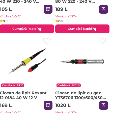
40 W 220 - 240 V
80 W 220 - 240 V
PROconnect
PROconnect
105 L
189 L
Vînzător: VOLTA
Vînzător: VOLTA
0
0
(0)
(0)
Cumpără Rapid
Cumpără Rapid
CashBack: 85
CashBack: 510
Ciocan de lipit Rexant
Ciocan de lipit cu gaz
12-0184 40 W 12 V
YT36706 1300/600/450
°С Yato
169 L
1020 L
Vînzător: VOLTA
Vînzător: VOLTA