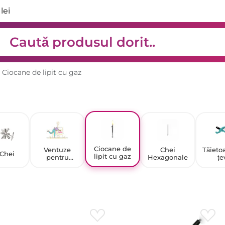
lei
Ciocane de lipit cu gaz
Ciocane de
Ventuze
Chei
Tăieto
Chei
lipit cu gaz
pentru
Hexagonale
țe
construcții,
cricuri pentru
sticlă