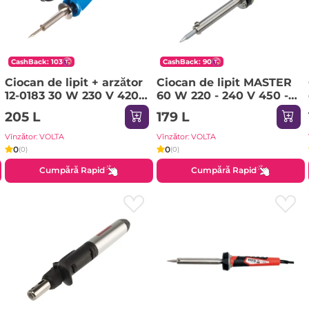
CashBack: 103
CashBack: 90
Ciocan de lipit + arzător
Ciocan de lipit MASTER
12-0183 30 W 230 V 420
60 W 220 - 240 V 450 -
°С Rexant
500 °С Rexant
205 L
179 L
Vînzător: VOLTA
Vînzător: VOLTA
0
0
(0)
(0)
Cumpără Rapid
Cumpără Rapid