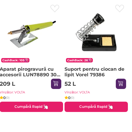
CashBack: 105
CashBack: 26
Aparat pirogravură cu
Suport pentru ciocan de
accesorii LUN78890 30
lipit Vorel 79386
W 220 - 240 V 400 °С
209 L
52 L
Lund
Vînzător: VOLTA
Vînzător: VOLTA
0
0
(0)
(0)
Cumpără Rapid
Cumpără Rapid