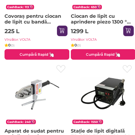
CashBack: 113
CashBack: 650
Covoraș pentru ciocan
Ciocan de lipit cu
de lipit cu bandă
aprindere piezo 1300 °С
magnetică Yato YT82469
Rexant
225 L
1299 L
500 °С
Vînzător: VOLTA
Vînzător: VOLTA
0
0
(0)
(0)
Cumpără Rapid
Cumpără Rapid
CashBack: 240
CashBack: 1550
Aparat de sudat pentru
Stație de lipit digitală