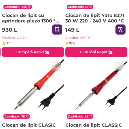
CashBack: 465
CashBack: 75
Ciocan de lipit cu
Ciocan de lipit Yato 8271
aprindere piezo 1300 °С
30 W 220 - 240 V 400 °С
Rexant
930 L
149 L
Vînzător: VOLTA
Vînzător: VOLTA
0
0
(0)
(0)
Cumpără Rapid
Cumpără Rapid
CashBack: 75
CashBack: 38
Ciocan de lipit CLASIC
Ciocan de lipit CLASSIC