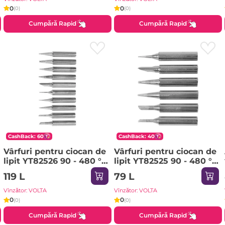
0
0
(0)
(0)
Cumpără Rapid
Cumpără Rapid
CashBack: 60
CashBack: 40
Vârfuri pentru ciocan de
Vârfuri pentru ciocan de
lipit YT82526 90 - 480 °С
lipit YT82525 90 - 480 °С
Yato
Yato
119 L
79 L
Vînzător: VOLTA
Vînzător: VOLTA
0
0
(0)
(0)
Cumpără Rapid
Cumpără Rapid