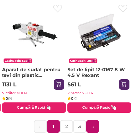
CashBack: 566
CashBack: 281
Aparat de sudat pentru
Set de lipit 12-0167 8 W
țevi din plastic
4.5 V Rexant
АСПТ-2000 2000 W 220
1131 L
561 L
- 240 V 0-300°C
RESANTA
Vînzător: VOLTA
Vînzător: VOLTA
0
0
(0)
(0)
Cumpără Rapid
Cumpără Rapid
←
→
1
2
3