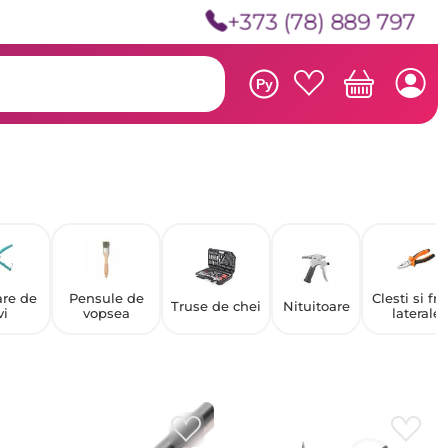
+373 (78) 889 797
Ру
are de
Pensule de
Clesti si fr
Truse de chei
Nituitoare
vi
vopsea
laterale