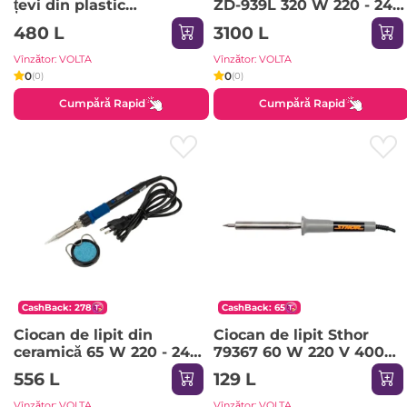
țevi din plastic
ZD-939L 320 W 220 - 240
АСПТ-1000A 1000 W 220
V 160 - 480 °С Rexant
480 L
3100 L
- 240 V 50 - 300 °C
RESANTA
Vînzător: VOLTA
Vînzător: VOLTA
0
0
(0)
(0)
Cumpără Rapid
Cumpără Rapid
CashBack: 278
CashBack: 65
Ciocan de lipit din
Ciocan de lipit Sthor
ceramică 65 W 220 - 240
79367 60 W 220 V 400
V 200 - 500 °С Rexant
°С
556 L
129 L
Vînzător: VOLTA
Vînzător: VOLTA