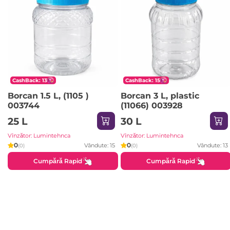
CashBack: 13
CashBack: 15
Borcan 1.5 L, (1105 )
Borcan 3 L, plastic
003744
(11066) 003928
25 L
30 L
Vînzător: Lumintehnca
Vînzător: Lumintehnca
0
0
Vândute: 15
Vândute: 13
(0)
(0)
Cumpără Rapid
Cumpără Rapid