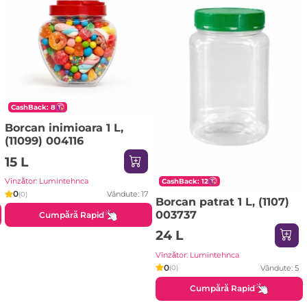
CashBack: 8
Borcan inimioara 1 L,
(11099) 004116
15 L
Vînzător: Lumintehnca
CashBack: 12
0
Vândute: 17
(0)
Borcan patrat 1 L, (1107)
003737
Cumpără Rapid
24 L
Vînzător: Lumintehnca
0
Vândute: 5
(0)
Cumpără Rapid