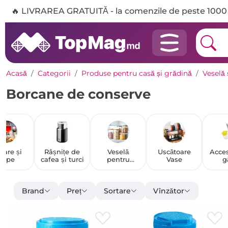
🔥 LIVRAREA GRATUITĂ - la comenzile de peste 1000 
Acasă
Categorii
Produse pentru casă și grădină
Veselă 
Borcane de conserve
hare și
Râșnițe de
Veselă
Uscătoare
Acces
cupe
cafea și turci
pentru
Vase
g
depozitarea
alimentelor
Brand
Preț
Sortare
Vînzător