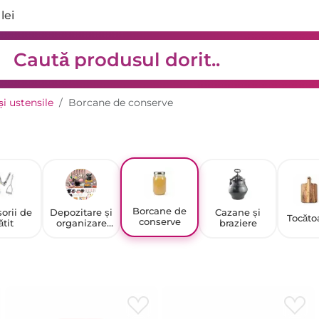
lei
și ustensile
Borcane de conserve
Borcane de
orii de
Depozitare și
Cazane și
Tocăto
conserve
ătit
organizare
braziere
bucătărie