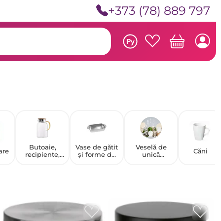
+373 (78) 889 797
Ру
Butoaie,
Vase de gătit
Veselă de
are
Căni
recipiente,
și forme de
unică
ulcioare
copt
folosință
pentru
produse
alimentare