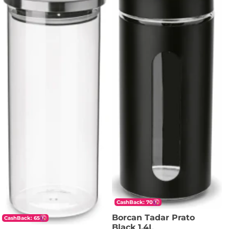
CashBack: 70
Borcan Tadar Prato
CashBack: 65
Black 1.4L