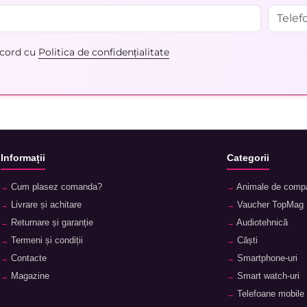
acord cu
Politica de confidențialitate
Informații
Categorii
Cum plasez comanda?
Animale de comp
Livrare și achitare
Vaucher TopMag
Returnare și garanție
Audiotehnică
Termeni și condiții
Căști
Contacte
Smartphone-uri
Magazine
Smart watch-uri
Telefoane mobile