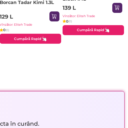
Borcan Tadar Kimi 1.3L
139 L
129 L
Vînzător: Eliteh Trade
0
(0)
Vînzător: Eliteh Trade
Cumpără Rapid
0
(0)
Cumpără Rapid
acta în curând.