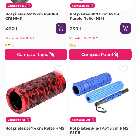
CashBack: 230
CashBack: 115
Rol pilates 45*15 cm FS106N
Rol pilates 30*14 cm FS119
GRI HMS
Purple Roller HMS
460 L
230 L
Vînzător: SPORTO
Vînzător: SPORTO
0
0
(0)
(0)
Cumpără Rapid
Cumpără Rapid
CashBack: 165
CashBack: 295
Rol pilates 33*14 cm FS133 HMS
Rol pilates 3-in-1 45*13 cm HMS
FS118