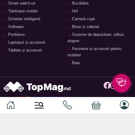
Smart watch-uri
Bucătărie
Telefoane mobile
Hol
Ochelari inteligenți
Cameră copii
Software
Birou și cabinet
Periferice
Sisteme de depozitare, rafturi,
etajere
Laptopuri și accesorii
Feronerie și accesorii pentru
Tablete și accesorii
mobilier
Baie
© 2026
TopMag.md
- Marketplace Național. Toate drepturile
rezervate.