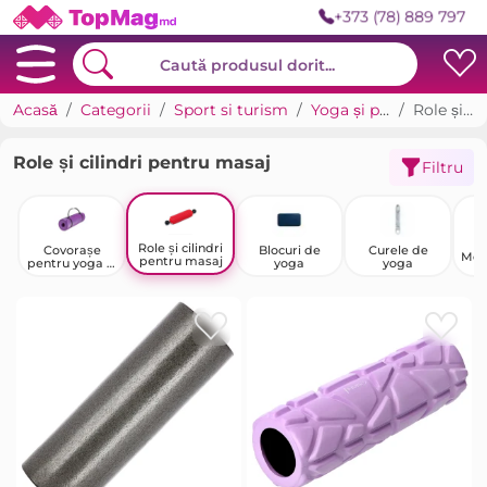
+373 (78) 889 797
Acasă
Categorii
Sport si turism
Yoga și pilates Blocuri pentru yoga
Role și cilindri pentru masaj
Role și cilindri pentru masaj
Filtru
Role și cilindri
Covorașe
Blocuri de
Curele de
Mes
pentru masaj
pentru yoga și
yoga
yoga
fitness