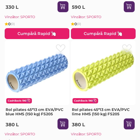
330 L
590 L
Vînzător: SPORTO
Vînzător: SPORTO
0
0
(0)
(0)
Cumpără Rapid
Cumpără Rapid
CashBack: 190
CashBack: 190
Rol pilates 45*13 cm EVA/PVC
Rol pilates 45*13 cm EVA/PVC
blue HMS (150 kg) FS205
lime HMS (150 kg) FS205
380 L
380 L
Vînzător: SPORTO
Vînzător: SPORTO