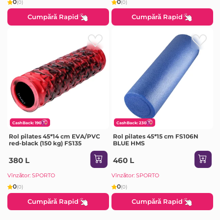
0
0
(0)
(0)
Cumpără Rapid
Cumpără Rapid
CashBack: 190
CashBack: 230
Rol pilates 45*14 cm EVA/PVC
Rol pilates 45*15 cm FS106N
red-black (150 kg) FS135
BLUE HMS
380 L
460 L
Vînzător: SPORTO
Vînzător: SPORTO
0
0
(0)
(0)
Cumpără Rapid
Cumpără Rapid