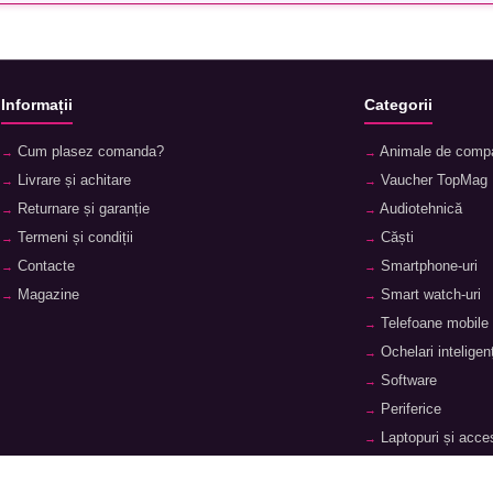
Informații
Categorii
Cum plasez comanda?
Animale de comp
Livrare și achitare
Vaucher TopMag
Returnare și garanție
Audiotehnică
Termeni și condiții
Căști
Contacte
Smartphone-uri
Magazine
Smart watch-uri
Telefoane mobile
Ochelari inteligenț
Software
Periferice
Laptopuri și acces
Tablete și accesor