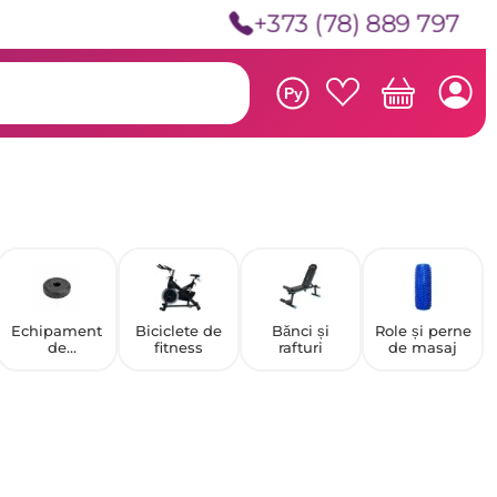
+373 (78) 889 797
Ру
Echipament
Biciclete de
Bănci și
Role și perne
de
fitness
rafturi
de masaj
antrenament
de forță