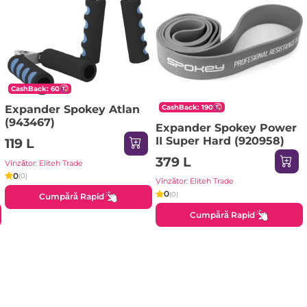
CashBack: 60
CashBack: 190
Expander Spokey Atlan
(943467)
Expander Spokey Power
II Super Hard (920958)
119 L
379 L
Vînzător: Eliteh Trade
0
(0)
Vînzător: Eliteh Trade
0
(0)
Cumpără Rapid
Cumpără Rapid