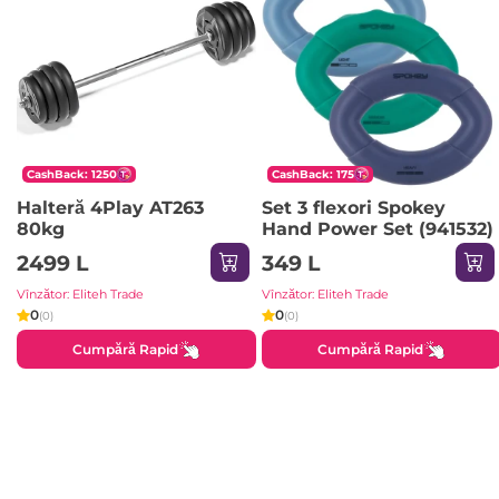
CashBack: 1250
CashBack: 175
Halteră 4Play AT263
Set 3 flexori Spokey
80kg
Hand Power Set (941532)
2499 L
349 L
Vînzător: Eliteh Trade
Vînzător: Eliteh Trade
0
0
(0)
(0)
Cumpără Rapid
Cumpără Rapid