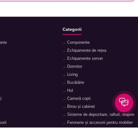
Categorii
anie
Componente
Echipamente de rețea
Echipamente server
Dormitor
Living
Bucătărie
Hol
i
Cameră copii
Birou și cabinet
Sisteme de depozitare, rafturi, etajere
orii
Feronerie și accesorii pentru mobilier
ii
Baie