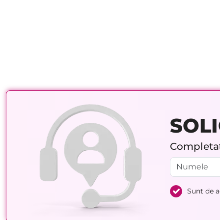
SOLI
Completați
Sunt de 