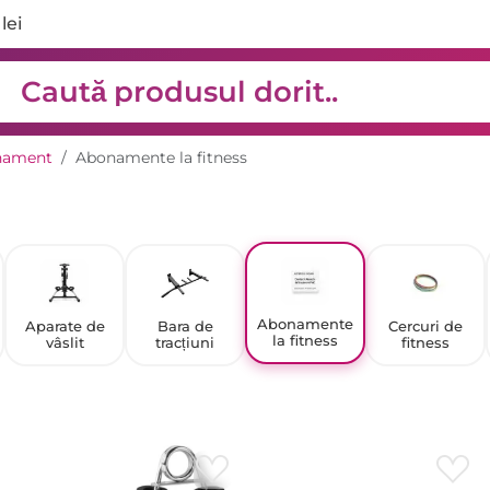
lei
nament
Abonamente la fitness
Abonamente
Aparate de
Bara de
Cercuri de
la fitness
vâslit
tracțiuni
fitness