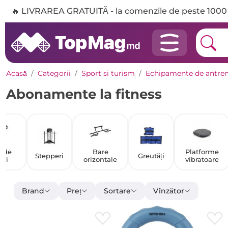
🔥 LIVRAREA GRATUITĂ - la comenzile de peste 1000 
Acasă
Categorii
Sport si turism
Echipamente de antre
Abonamente la fitness
e de
Bare
Platforme
Stepperi
Greutăți
ări
orizontale
vibratoare
Brand
Preț
Sortare
Vînzător