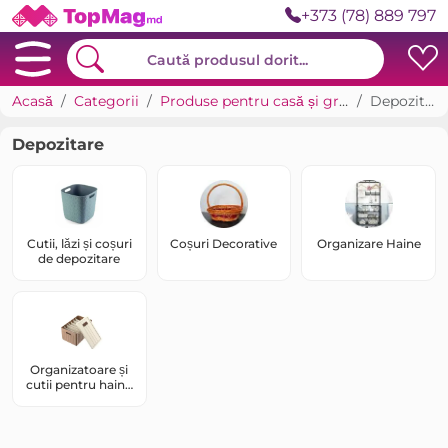
+373 (78) 889 797
Acasă
Categorii
Produse pentru casă și grădină
Depozitare
Depozitare
Cutii, lăzi și coșuri
Coșuri Decorative
Organizare Haine
de depozitare
Organizatoare și
cutii pentru haine
și încălțăminte