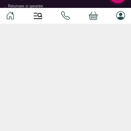
Returnare și garanție
Termeni și condiții
Contacte
Magazine
Categorii
Categorii
Animale de companie
Componente
Vaucher TopMag
Echipamente de rețea
Audiotehnică
Echipamente server
Căști
Dormitor
Smartphone-uri
Living
Smart watch-uri
Bucătărie
Telefoane mobile
Hol
Ochelari inteligenți
Cameră copii
Software
Birou și cabinet
Periferice
Sisteme de depozitare, rafturi,