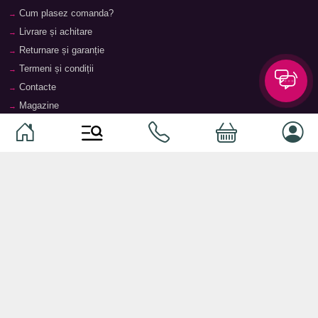
Cum plasez comanda?
Livrare și achitare
Returnare și garanție
Termeni și condiții
Contacte
Magazine
Categorii
Categorii
Animale de companie
Componente
Vaucher TopMag
Echipamente de rețea
Audiotehnică
Echipamente server
Căști
Dormitor
Smartphone-uri
Living
Smart watch-uri
Bucătărie
Telefoane mobile
Hol
Ochelari inteligenți
Cameră copii