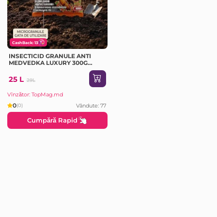
CashBack: 13
INSECTICID GRANULE ANTI
MEDVEDKA LUXURY 300G
(690016)
25 L
29L
Vînzător: TopMag.md
0
Vândute: 77
(0)
Cumpără Rapid