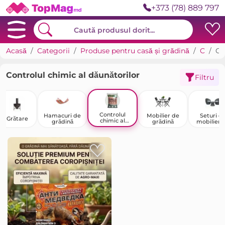
+373 (78) 889 797
Acasă
Categorii
Produse pentru casă și grădină
Casa de tara, grădină și legumicultură
Controlul chimic al dăunătorilor
Controlul chimic al dăunătorilor
Filtru
Controlul
Hamacuri de
Mobilier de
Seturi d
Grătare
chimic al
grădină
grădină
mobilier 
dăunătorilor
grădină