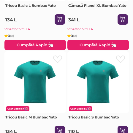
Tricou Basic L Bumbac Yato
Cămașă Flanel XL Bumbac Yato
134 L
341 L
Vînzător: VOLTA
Vînzător: VOLTA
0
0
(0)
(0)
Cumpără Rapid
Cumpără Rapid
CashBack: 67
CashBack: 55
Tricou Basic M Bumbac Yato
Tricou Basic S Bumbac Yato
134 L
110 L