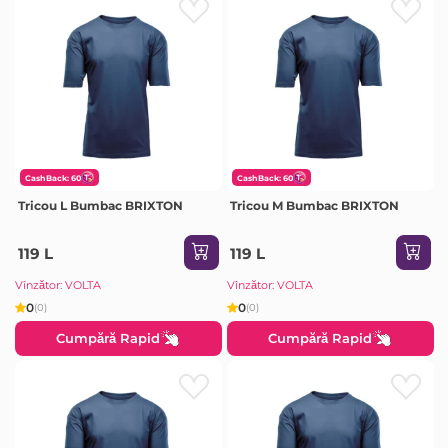
CashBack: 60
CashBack: 60
Tricou L Bumbac BRIXTON
Tricou M Bumbac BRIXTON
119 L
119 L
Vînzător: VOLTA
Vînzător: VOLTA
0
0
(0)
(0)
Cumpără Rapid
Cumpără Rapid