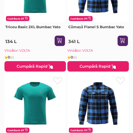
CashBack: 67
CashBack: 171
Tricou Basic 2XL Bumbac Yato
Cămașă Flanel S Bumbac Yato
134 L
341 L
Vînzător: VOLTA
Vînzător: VOLTA
0
0
(0)
(0)
Cumpără Rapid
Cumpără Rapid
CashBack: 67
CashBack: 171