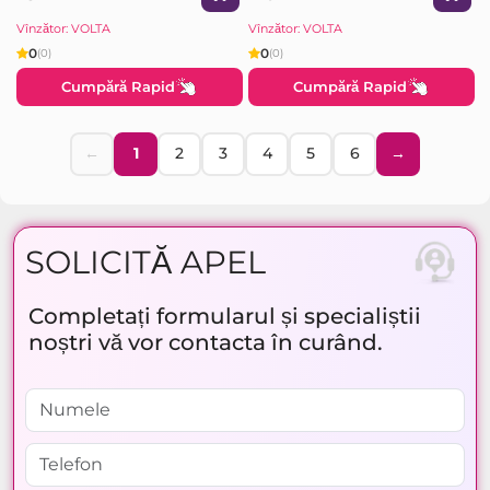
Vînzător: VOLTA
Vînzător: VOLTA
0
0
(0)
(0)
Cumpără Rapid
Cumpără Rapid
←
1
2
3
4
5
6
→
SOLICITĂ APEL
Completați formularul și specialiștii
noștri vă vor contacta în curând.