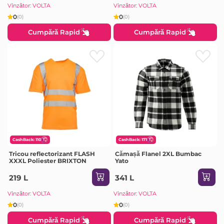
Vînzător: VOLTA
Vînzător: VOLTA
0
0
(0)
(0)
Cumpără Rapid
Cumpără Rapid
CashBack: 110
CashBack: 171
Tricou reflectorizant FLASH
Cămașă Flanel 2XL Bumbac
XXXL Poliester BRIXTON
Yato
219 L
341 L
Vînzător: VOLTA
Vînzător: VOLTA
0
0
(0)
(0)
Cumpără Rapid
Cumpără Rapid