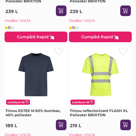
Poliester BRIXTON
Poliester BRIXTON
239 L
239 L
Vînzător: VOLTA
Vînzător: VOLTA
0
0
(0)
(0)
Cumpără Rapid
Cumpără Rapid
CashBack: 95
CashBack: 110
Tricou ESTEE M 60% bumbac,
Tricou reflectorizant FLASH XL
40% poliester
Poliester BRIXTON
189 L
219 L
Vînzător: VOLTA
Vînzător: VOLTA