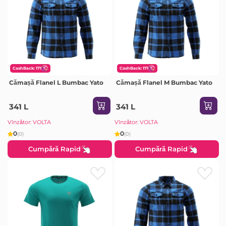
CashBack: 171
CashBack: 171
Cămașă Flanel L Bumbac Yato
Cămașă Flanel M Bumbac Yato
341 L
341 L
Vînzător: VOLTA
Vînzător: VOLTA
0
0
(0)
(0)
Cumpără Rapid
Cumpără Rapid