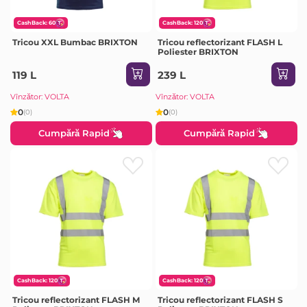
CashBack: 60
CashBack: 120
Tricou XXL Bumbac BRIXTON
Tricou reflectorizant FLASH L
Poliester BRIXTON
119 L
239 L
Vînzător: VOLTA
Vînzător: VOLTA
0
0
(0)
(0)
Cumpără Rapid
Cumpără Rapid
CashBack: 120
CashBack: 120
Tricou reflectorizant FLASH M
Tricou reflectorizant FLASH S