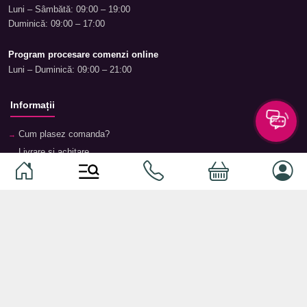
Luni – Sâmbătă: 09:00 – 19:00
Duminică: 09:00 – 17:00
Program procesare comenzi online
Luni – Duminică: 09:00 – 21:00
Informații
Cum plasez comanda?
Livrare și achitare
Returnare și garanție
Termeni și condiții
Contacte
Magazine
Categorii
Categorii
Animale de companie
Componente