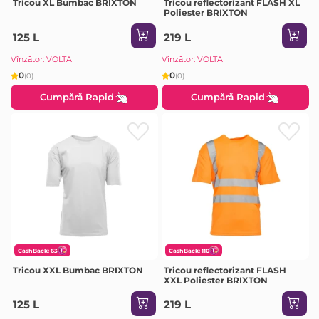
Tricou XL Bumbac BRIXTON
Tricou reflectorizant FLASH XL
Poliester BRIXTON
125 L
219 L
Vînzător: VOLTA
Vînzător: VOLTA
0
0
(0)
(0)
Cumpără Rapid
Cumpără Rapid
CashBack: 63
CashBack: 110
Tricou XXL Bumbac BRIXTON
Tricou reflectorizant FLASH
XXL Poliester BRIXTON
125 L
219 L