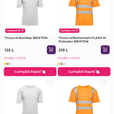
CashBack: 63
CashBack: 110
Tricou M Bumbac BRIXTON
Tricou reflectorizant FLASH M
Poliester BRIXTON
125 L
219 L
Vînzător: VOLTA
Vînzător: VOLTA
0
0
(0)
(0)
Cumpără Rapid
Cumpără Rapid