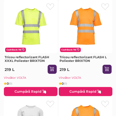
CashBack: 110
CashBack: 110
Tricou reflectorizant FLASH
Tricou reflectorizant FLASH L
XXXL Poliester BRIXTON
Poliester BRIXTON
219 L
219 L
Vînzător: VOLTA
Vînzător: VOLTA
0
0
(0)
(0)
Cumpără Rapid
Cumpără Rapid