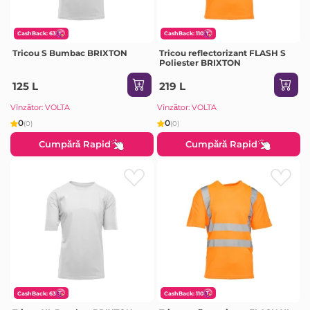
CashBack: 63
CashBack: 110
Tricou S Bumbac BRIXTON
Tricou reflectorizant FLASH S
Poliester BRIXTON
125 L
219 L
Vînzător: VOLTA
Vînzător: VOLTA
0
0
(0)
(0)
Cumpără Rapid
Cumpără Rapid
CashBack: 63
CashBack: 110