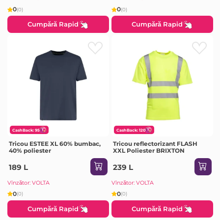
0
0
(0)
(0)
Cumpără Rapid
Cumpără Rapid
CashBack: 95
CashBack: 120
Tricou ESTEE XL 60% bumbac,
Tricou reflectorizant FLASH
40% poliester
XXL Poliester BRIXTON
189 L
239 L
Vînzător: VOLTA
Vînzător: VOLTA
0
0
(0)
(0)
Cumpără Rapid
Cumpără Rapid