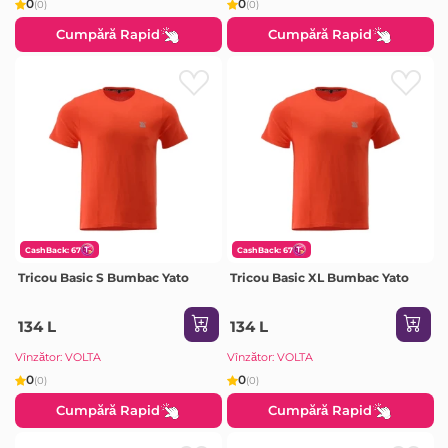
0
0
(0)
(0)
Cumpără Rapid
Cumpără Rapid
CashBack: 67
CashBack: 67
Tricou Basic S Bumbac Yato
Tricou Basic XL Bumbac Yato
134 L
134 L
Vînzător: VOLTA
Vînzător: VOLTA
0
0
(0)
(0)
Cumpără Rapid
Cumpără Rapid