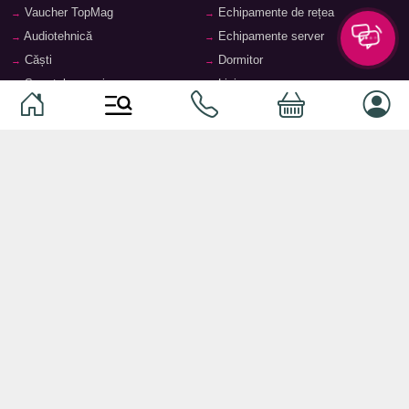
Vaucher TopMag
Echipamente de rețea
Audiotehnică
Echipamente server
Căști
Dormitor
Smartphone-uri
Living
Smart watch-uri
Bucătărie
Telefoane mobile
Hol
Ochelari inteligenți
Cameră copii
Software
Birou și cabinet
Periferice
Sisteme de depozitare, rafturi,
etajere
Laptopuri și accesorii
Feronerie și accesorii pentru
Tablete și accesorii
mobilier
Baie