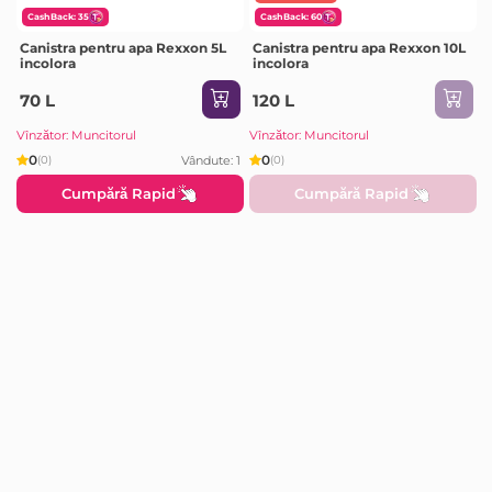
CashBack: 35
CashBack: 60
Canistra pentru apa Rexxon 5L
Canistra pentru apa Rexxon 10L
incolora
incolora
70 L
120 L
Vînzător: Muncitorul
Vînzător: Muncitorul
0
0
Vândute: 1
(0)
(0)
Cumpără Rapid
Cumpără Rapid