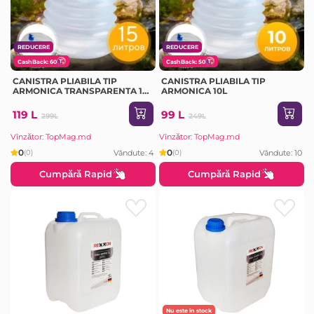
REDUCERE
REDUCERE
CashBack: 60
CashBack: 50
CANISTRA PLIABILA TIP
CANISTRA PLIABILA TIP
ARMONICA TRANSPARENTA 15
ARMONICA 10L
L
119 L
99 L
299L
249L
Vînzător: TopMag.md
Vînzător: TopMag.md
0
0
Vândute: 4
Vândute: 10
(0)
(0)
Cumpără Rapid
Cumpără Rapid
Nu este în stock