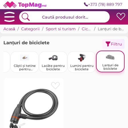
+373 (78) 889 797
Acasă
Categorii
Sport si turism
Ciclism
Lanțuri de biciclete
Lanțuri de biciclete
Filtru
Lanțuri de
te
Căști și tetine
Lacăte pentru
Lumini pentru
biciclete
ce
pentru
biciclete
biciclete
biciclete