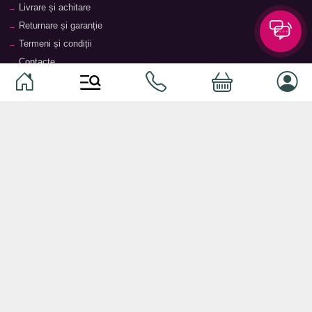
Livrare și achitare
Returnare și garanție
Termeni și condiții
Contacte
Magazine
Categorii
Categorii
Animale de companie
Componente
Vaucher TopMag
Echipamente de rețea
Audiotehnică
Echipamente server
Căști
Dormitor
Smartphone-uri
Living
Smart watch-uri
Bucătărie
Telefoane mobile
Hol
Ochelari inteligenți
Cameră copii
Software
Birou și cabinet
Periferice
Sisteme de depozitare, rafturi,