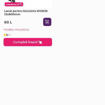
CashBack: 30
Lacat pentru bicicleta WOKIN
12x800mm
60 L
Vînzător: Muncitorul
0
(0)
Cumpără Rapid