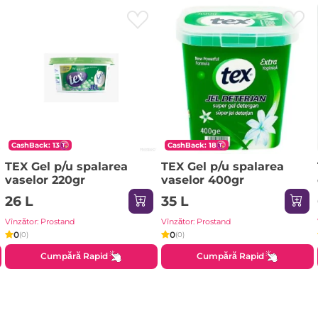
CashBack: 13
CashBack: 18
TEX Gel p/u spalarea
TEX Gel p/u spalarea
vaselor 220gr
vaselor 400gr
26 L
35 L
Vînzător: Prostand
Vînzător: Prostand
0
0
(0)
(0)
Cumpără Rapid
Cumpără Rapid