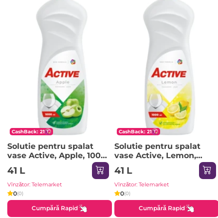
CashBack: 21
CashBack: 21
Solutie pentru spalat
Solutie pentru spalat
vase Active, Apple, 1000
vase Active, Lemon,
ml
1000 ml
41 L
41 L
Vînzător: Telemarket
Vînzător: Telemarket
0
0
(0)
(0)
Cumpără Rapid
Cumpără Rapid