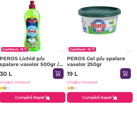
CashBack: 15
CashBack: 10
PEROS Lichid p/u
PEROS Gel p/u spalare
spalare vaselor 500gr /
vaselor 250gr
486ml Apple / verde
30 L
19 L
Vînzător: Prostand
Vînzător: Prostand
0
0
(0)
(0)
Cumpără Rapid
Cumpără Rapid