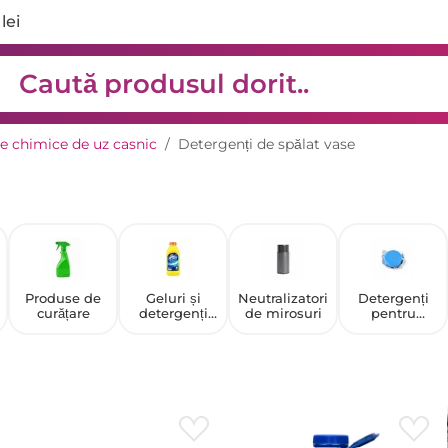
lei
e chimice de uz casnic
Detergenți de spălat vase
Produse de
Geluri și
Neutralizatori
Detergenți
curățare
detergenți
de mirosuri
pentru
lichizi pentru
mașina de
spălat
spălat vase