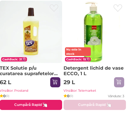
Nu este în
stock
CashBack: 31
CashBack: 15
TEX Solutie p/u
Detergent lichid de vase
curatarea suprafetelor
ECCO, 1 L
din lemn 5000ml
62 L
29 L
Vînzător: Prostand
Vînzător: Telemarket
0
0
Vândute: 3
(0)
(0)
Cumpără Rapid
Cumpără Rapid