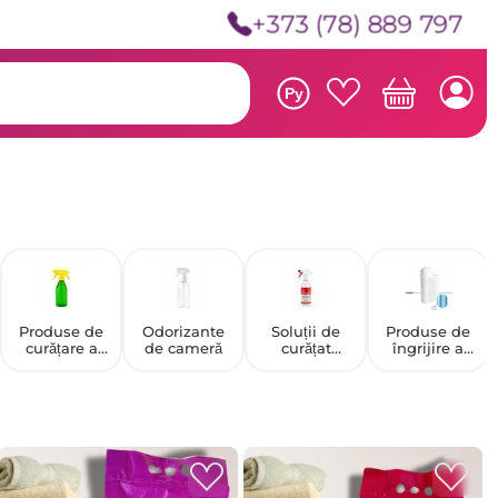
+373 (78) 889 797
Ру
Produse de
Odorizante
Soluții de
Produse de
curățare a
de cameră
curățat
îngrijire a
podelelor și
geamuri
electrocasnic
pereților
elor