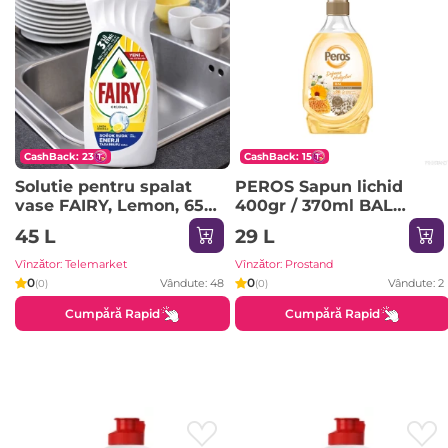
CashBack: 23
CashBack: 15
Solutie pentru spalat
PEROS Sapun lichid
vase FAIRY, Lemon, 650
400gr / 370ml BAL
ml
Honey&Cotton
45 L
29 L
Vînzător: Telemarket
Vînzător: Prostand
0
0
Vândute: 48
Vândute: 2
(0)
(0)
Cumpără Rapid
Cumpără Rapid