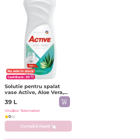
Nu este în stock
CashBack: 20
Solutie pentru spalat
vase Active, Aloe Vera,
1000 ml
39 L
Vînzător: Telemarket
0
(0)
Cumpără Rapid