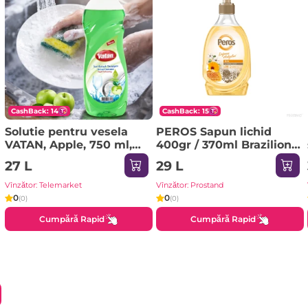
CashBack: 14
CashBack: 15
Solutie pentru vesela
PEROS Sapun lichid
VATAN, Apple, 750 ml,
400gr / 370ml Brazilion
M.16
Mango
27 L
29 L
Vînzător: Telemarket
Vînzător: Prostand
0
0
(0)
(0)
Cumpără Rapid
Cumpără Rapid