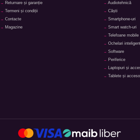
Returnare și garanție
Audiotehnică
Termeni și condiții
Căști
Contacte
Smartphone-uri
Magazine
Smart watch-uri
Telefoane mobile
Ochelari inteligenț
Software
Periferice
Laptopuri și acces
Tablete și accesor