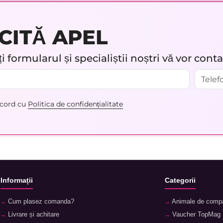
CITĂ APEL
 formularul și specialiștii noștri vă vor cont
acord cu
Politica de confidențialitate
Informații
Categorii
Cum plasez comanda?
Animale de comp
Livrare și achitare
Vaucher TopMag