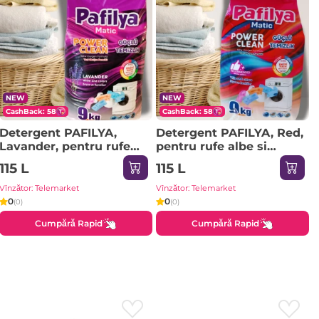
NEW
NEW
CashBack: 58
CashBack: 58
Detergent PAFILYA,
Detergent PAFILYA, Red,
Lavander, pentru rufe
pentru rufe albe si
albe si colorate, 9 kg
colorate, 9 kg
115 L
115 L
Vînzător: Telemarket
Vînzător: Telemarket
0
0
(0)
(0)
Cumpără Rapid
Cumpără Rapid