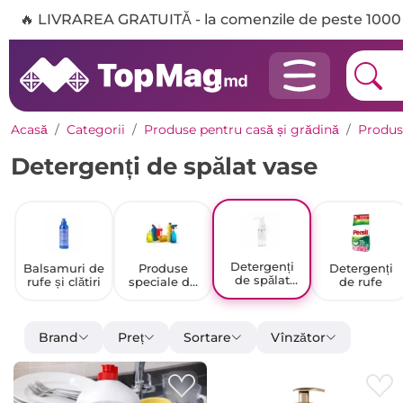
🔥 LIVRAREA GRATUITĂ - la comenzile de peste 1000 
Acasă
Categorii
Produse pentru casă și grădină
Produs
Detergenți de spălat vase
Detergenți
Balsamuri de
Produse
Detergenți
de spălat
rufe și clătiri
speciale de
de rufe
vase
curățare
Brand
Preț
Sortare
Vînzător