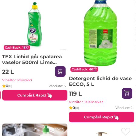
CashBack: 11
TEX Lichid p/u spalarea
vaselor 500ml Lime
(verde)
CashBack: 60
22 L
Detergent lichid de vase
Vînzător: Prostand
ECCO, 5 L
0
Vândute: 5
(0)
119 L
Cumpără Rapid
Vînzător: Telemarket
0
Vândute: 2
(0)
Cumpără Rapid