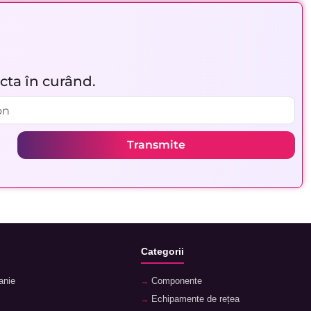
acta în curând.
Transmite
Categorii
anie
Componente
Echipamente de rețea