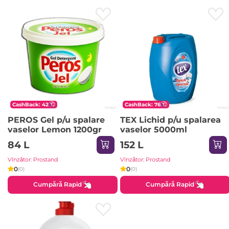
CashBack: 42
CashBack: 76
PEROS Gel p/u spalare
TEX Lichid p/u spalarea
vaselor Lemon 1200gr
vaselor 5000ml
84 L
152 L
Vînzător: Prostand
Vînzător: Prostand
0
0
(0)
(0)
Cumpără Rapid
Cumpără Rapid