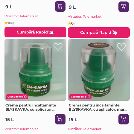
9 L
9 L
Vînzător: Telemarket
Vînzător: Telemarket
0
0
(0)
(0)
Cumpără Rapid
Cumpără Rapid
CashBack: 8
CashBack: 8
Crema pentru incaltaminte
Crema pentru incaltaminte
BLYSKAVKA, cu aplicator,
BLYSKAVKA, cu aplicator, maro,
incolor, 50 ml
50 ml
15 L
15 L
Vînzător: Telemarket
Vînzător: Telemarket