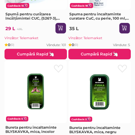
CashBack: 15
CashBack: 18
Spumă pentru curățarea
Spuma pentru incaltaminte
încălțămintei CUC, (S267-3),
curatare CuC, cu perie, 100 ml,
KKC-775
KKC778
29 L
35 L
49L
Vînzător: Telemarket
Vînzător: Telemarket
0
0
Vândute: 101
Vândute: 5
(0)
(0)
Cumpără Rapid
Cumpără Rapid
CashBack: 5
CashBack: 5
Bureta pentru incaltaminte
Bureta pentru incaltaminte
BLYSKAVKA, mica, incolor
BLYSKAVKA, mica, negru