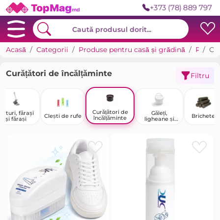
+373 (78) 889 797
Acasă
Categorii
Produse pentru casă și grădină
Produse gospodărești
Curățători de încălțăminte
Curățători de încălțăminte
Filtru
Curățători de
Mături, fărași
Găleți,
Clești de rufe
Brichete
încălțăminte
și fărași
ligheane și
ulcioare de uz
casnic