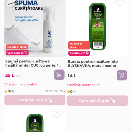
Nu este în
Nu este în stock
stock
CashBack: 18
CashBack: 7
Spumă pentru curățarea
Bureta pentru incaltaminte
încălțămintei CUC, cu perie, 100
BLYSKAVKA, mare, incolor
ml, (S267-2) KKC778
35 L
14 L
57L
Vînzător: Telemarket
Vînzător: Telemarket
0
Vândute: 255
0
(0)
(0)
Cumpără Rapid
Cumpără Rapid