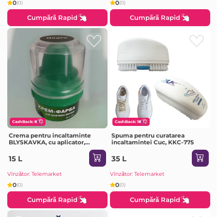
0
0
(0)
(0)
Cumpără Rapid
Cumpără Rapid
CashBack: 8
CashBack: 18
Crema pentru incaltaminte
Spuma pentru curatarea
BLYSKAVKA, cu aplicator,
incaltamintei Cuc, KKC-775
negru, 50 ml
15 L
35 L
Vînzător: Telemarket
Vînzător: Telemarket
0
0
(0)
(0)
Cumpără Rapid
Cumpără Rapid