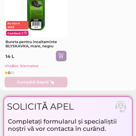
Nu este în
stock
CashBack: 7
Bureta pentru incaltaminte
BLYSKAVKA, mare, negru
14 L
Vînzător: Telemarket
0
(0)
Cumpără Rapid
SOLICITĂ APEL
Completați formularul și specialiștii
noștri vă vor contacta în curând.