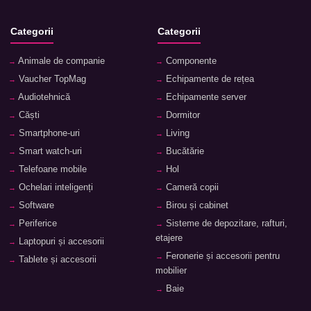
Categorii
Categorii
Animale de companie
Componente
Vaucher TopMag
Echipamente de rețea
Audiotehnică
Echipamente server
Căști
Dormitor
Smartphone-uri
Living
Smart watch-uri
Bucătărie
Telefoane mobile
Hol
Ochelari inteligenți
Cameră copii
Software
Birou și cabinet
Periferice
Sisteme de depozitare, rafturi,
etajere
Laptopuri și accesorii
Feronerie și accesorii pentru
Tablete și accesorii
mobilier
Baie