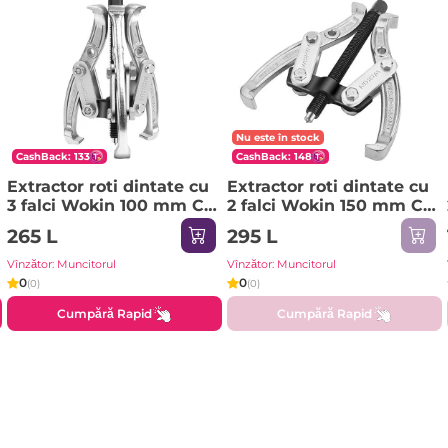
Nu este în stock
CashBack: 133
CashBack: 148
Extractor roti dintate cu
Extractor roti dintate cu
3 falci Wokin 100 mm Cr-
2 falci Wokin 150 mm Cr-
V (Industrial)
V (Industrial)
265 L
295 L
Vînzător: Muncitorul
Vînzător: Muncitorul
0
0
(0)
(0)
Cumpără Rapid
Cumpără Rapid