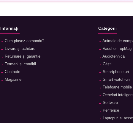
Informații
Categorii
Cum plasez comanda?
Animale de comp
Livrare și achitare
Vaucher TopMag
Returnare și garanție
Audiotehnică
Termeni și condiții
Căști
Contacte
Smartphone-uri
Magazine
Smart watch-uri
Telefoane mobile
Ochelari inteligenț
Software
Periferice
Laptopuri și acces
Tablete și accesor