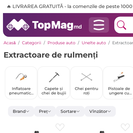
🔥 LIVRAREA GRATUITĂ - la comenzile de peste 1000 
Acasă
Categorii
Produse auto
Unelte auto
Extractoa
Extractoare de rulmenți
Inflatoare
Capete și
Chei pentru
Pistoale de
pneumatice
chei de bujii
roți
ungere cu
pentru
piston
anvelope
Brand
Preț
Sortare
Vînzător