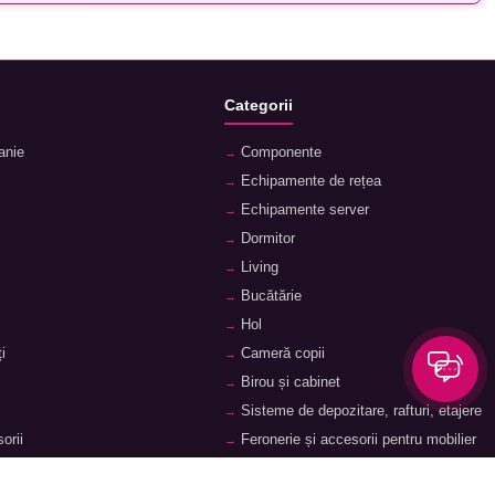
Categorii
anie
Componente
Echipamente de rețea
Echipamente server
Dormitor
Living
Bucătărie
Hol
i
Cameră copii
Birou și cabinet
Sisteme de depozitare, rafturi, etajere
orii
Feronerie și accesorii pentru mobilier
ii
Baie