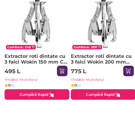
CashBack: 248
CashBack: 388
Extractor roti dintate cu
Extractor roti dintate cu
3 falci Wokin 150 mm Cr-
3 falci Wokin 200 mm
V (Industrial)
Cr-V (Industrial)
495 L
775 L
Vînzător: Muncitorul
Vînzător: Muncitorul
0
0
(0)
(0)
Cumpără Rapid
Cumpără Rapid