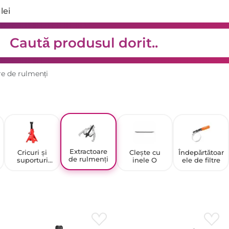
lei
re de rulmenți
Extractoare
Cricuri și
Clește cu
Îndepărtătoar
de rulmenți
suporturi
inele O
ele de filtre
auto