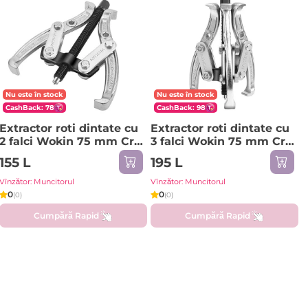
Nu este în stock
Nu este în stock
CashBack: 78
CashBack: 98
Extractor roti dintate cu
Extractor roti dintate cu
2 falci Wokin 75 mm Cr-
3 falci Wokin 75 mm Cr-
V (Industrial)
V (Industrial)
155 L
195 L
Vînzător: Muncitorul
Vînzător: Muncitorul
0
0
(0)
(0)
Cumpără Rapid
Cumpără Rapid