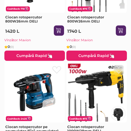
CashBack: 710
CashBack: 870
Ciocan rotopercutor
Ciocan rotopercutor
800W26mm DELI
800W26mm DELI
1420 L
1740 L
Vînzător: Mavion
Vînzător: Mavion
0
0
(0)
(0)
Cumpără Rapid
Cumpără Rapid
CashBack: 2425
CashBack: 873
Ciocan rotopercutor pe
Ciocan rotopercutor
acumulator (fără acumulator)
1000W28mm DELI