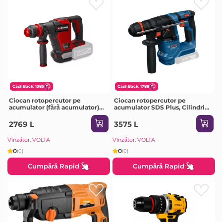
CashBack: 1385
CashBack: 1788
Ciocan rotopercutor pe
Ciocan rotopercutor pe
acumulator (fără acumulator)
acumulator SDS Plus, Cilindric,
SDS Plus TP-DH 18/4 Li BL 18 V
Hexagonal GBH 18V-18 X 18 V
4 J 0 - 4600 percuții/min Einhell
1.5 J 0 - 5000 percuții/min Bosch
2769 L
3575 L
Vînzător: VOLTA
Vînzător: VOLTA
0
0
(0)
(0)
Cumpără Rapid
Cumpără Rapid