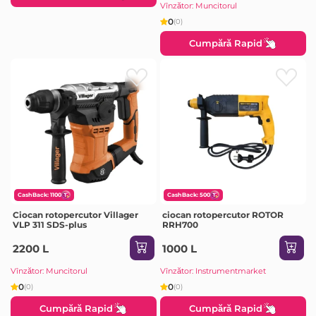
Vînzător: Muncitorul
0
(0)
Cumpără Rapid
CashBack: 1100
CashBack: 500
Ciocan rotopercutor Villager
ciocan rotopercutor ROTOR
VLP 311 SDS-plus
RRH700
2200 L
1000 L
Vînzător: Muncitorul
Vînzător: Instrumentmarket
0
0
(0)
(0)
Cumpără Rapid
Cumpără Rapid