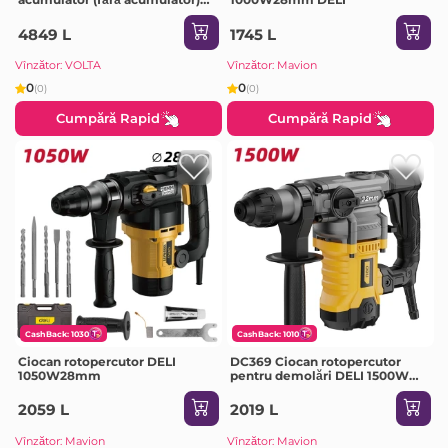
SDS Plus GBH 185-LI 18 V 1.9 J 0
- 4675 percuții/min Bosch
4849 L
1745 L
Vînzător: VOLTA
Vînzător: Mavion
0
0
(0)
(0)
Cumpără Rapid
Cumpără Rapid
CashBack: 1030
CashBack: 1010
Ciocan rotopercutor DELI
DC369 Ciocan rotopercutor
1050W28mm
pentru demolări DELI 1500W
5.5J 32mm YELLOW
2059 L
2019 L
Vînzător: Mavion
Vînzător: Mavion