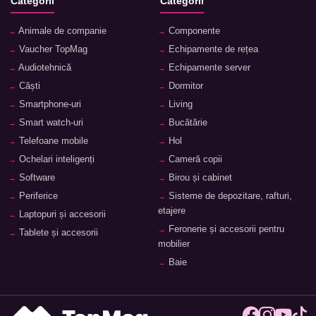
Categorii
Categorii
Animale de companie
Componente
Vaucher TopMag
Echipamente de rețea
Audiotehnică
Echipamente server
Căști
Dormitor
Smartphone-uri
Living
Smart watch-uri
Bucătărie
Telefoane mobile
Hol
Ochelari inteligenți
Cameră copii
Software
Birou și cabinet
Periferice
Sisteme de depozitare, rafturi,
etajere
Laptopuri și accesorii
Feronerie și accesorii pentru
Tablete și accesorii
mobilier
Baie