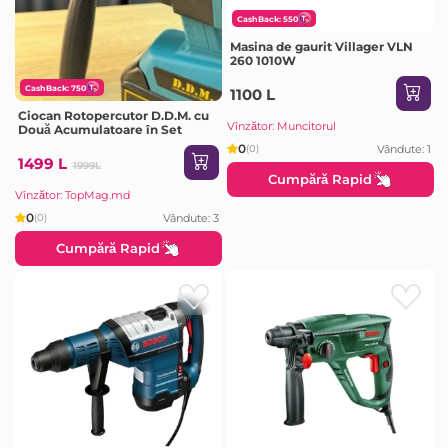
CashBack: 550
Masina de gaurit Villager VLN
260 1010W
CashBack: 750
1100 L
Ciocan Rotopercutor D.D.M. cu
Vînzător: Muncitorul
Două Acumulatoare în Set
0
Vândute: 1
(0)
1499 L
1999L
Cumpără Rapid
Vînzător: TopMag.md
0
Vândute: 3
(0)
Cumpără Rapid