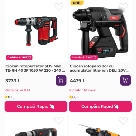
CashBack: 1867
CashBack: 2240
Ciocan rotopercutor SDS Max
Ciocan rotopercutor cu
TE-RH 40 3F 1050 W 220 - 240 V
acumulator litiu-ion DELI 20V
10 J 0 - 4100 percuții/min
22mm 4.0ah*2
Einhell
3733 L
4479 L
Vînzător: VOLTA
Vînzător: Mavion
0
0
(0)
(0)
Cumpără Rapid
Cumpără Rapid