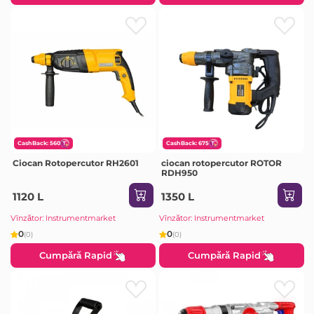
CashBack: 560
CashBack: 675
Ciocan Rotopercutor RH2601
ciocan rotopercutor ROTOR
RDH950
1120 L
1350 L
Vînzător: Instrumentmarket
Vînzător: Instrumentmarket
0
0
(0)
(0)
Cumpără Rapid
Cumpără Rapid