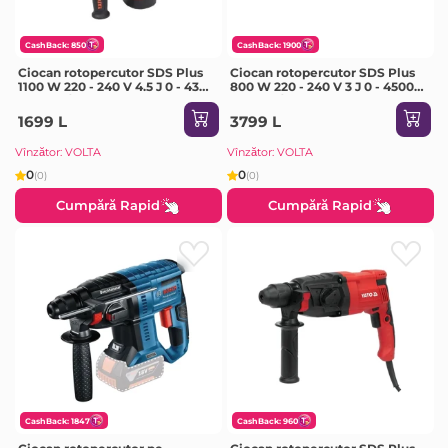
CashBack: 850
CashBack: 1900
Ciocan rotopercutor SDS Plus
Ciocan rotopercutor SDS Plus
1100 W 220 - 240 V 4.5 J 0 - 4300
800 W 220 - 240 V 3 J 0 - 4500
percuții/min Yato
percuții/min Makita
1699 L
3799 L
Vînzător: VOLTA
Vînzător: VOLTA
0
0
(0)
(0)
Cumpără Rapid
Cumpără Rapid
CashBack: 1847
CashBack: 960