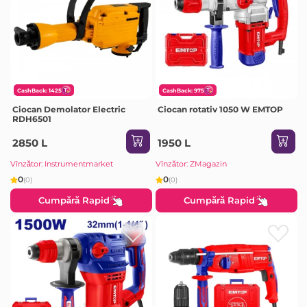
CashBack: 1425
CashBack: 975
Ciocan Demolator Electric
Ciocan rotativ 1050 W EMTOP
RDH6501
2850 L
1950 L
Vînzător: Instrumentmarket
Vînzător: ZMagazin
0
0
(0)
(0)
Cumpără Rapid
Cumpără Rapid