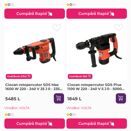
0
0
(0)
(0)
Cumpără Rapid
Cumpără Rapid
CashBack: 2743
CashBack: 925
Ciocan rotopercutor SDS Max
Ciocan rotopercutor SDS Plus
1600 W 220 - 240 V 25 J 0 - 2350
1100 W 220 - 240 V 5 J 0 - 5000
percuții/min Yato
percuții/min Yato
5485 L
1849 L
Vînzător: VOLTA
Vînzător: VOLTA
0
0
(0)
(0)
Cumpără Rapid
Cumpără Rapid