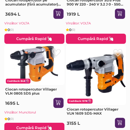
Ciocan rotopercutor pe
Ciocan rotopercutor SDS Plus
acumulator (fără acumulator)
900 W 220 - 240 V 3.2 J 0 - 5500
SDS Plus GBH 18V-21 18 V 2 J 0 -
percuții/min Yato
5100 percuții/min Bosch
3694 L
1919 L
Vînzător: VOLTA
Vînzător: VOLTA
0
0
(0)
(0)
Cumpără Rapid
Cumpără Rapid
CashBack: 848
Ciocan rotopercutor Villager
VLN 0805 SDS plus
CashBack: 1578
1695 L
Ciocan rotopercutor Villager
Vînzător: Muncitorul
VLN 1609 SDS-MAX
0
(0)
3155 L
Cumpără Rapid