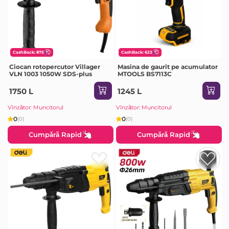
CashBack: 875
CashBack: 623
Ciocan rotopercutor Villager
Masina de gaurit pe acumulator
VLN 1003 1050W SDS-plus
MTOOLS BS7113C
1750 L
1245 L
Vînzător: Muncitorul
Vînzător: Muncitorul
0
0
(0)
(0)
Cumpără Rapid
Cumpără Rapid