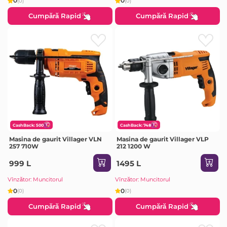
0
0
(0)
(0)
Cumpără Rapid
Cumpără Rapid
CashBack: 500
CashBack: 748
Masina de gaurit Villager VLN
Masina de gaurit Villager VLP
257 710W
212 1200 W
999 L
1495 L
Vînzător: Muncitorul
Vînzător: Muncitorul
0
0
(0)
(0)
Cumpără Rapid
Cumpără Rapid