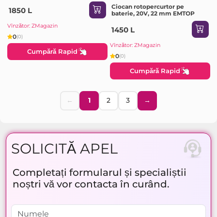
Ciocan rotopercurtor pe
1850 L
baterie, 20V, 22 mm EMTOP
Vînzător: ZMagazin
1450 L
0
(0)
Vînzător: ZMagazin
Cumpără Rapid
0
(0)
Cumpără Rapid
←
1
2
3
→
SOLICITĂ APEL
Completați formularul și specialiștii
noștri vă vor contacta în curând.