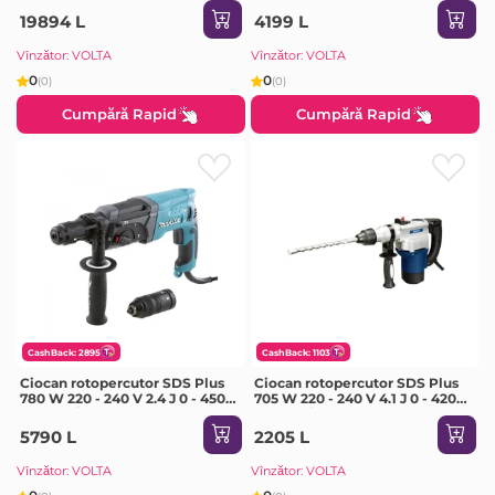
Makita
19894 L
4199 L
Vînzător: VOLTA
Vînzător: VOLTA
0
0
(0)
(0)
Cumpără Rapid
Cumpără Rapid
CashBack: 2895
CashBack: 1103
Ciocan rotopercutor SDS Plus
Ciocan rotopercutor SDS Plus
780 W 220 - 240 V 2.4 J 0 - 4500
705 W 220 - 240 V 4.1 J 0 - 4200
percuții/min Makita
percuţii/min Hyundai
5790 L
2205 L
Vînzător: VOLTA
Vînzător: VOLTA