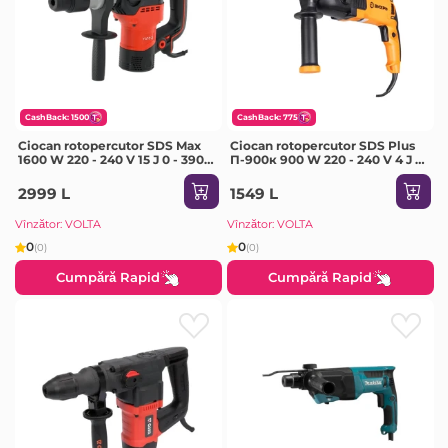
CashBack: 1500
CashBack: 775
Ciocan rotopercutor SDS Max
Ciocan rotopercutor SDS Plus
1600 W 220 - 240 V 15 J 0 - 3900
П-900к 900 W 220 - 240 V 4 J 0
percuții/min Yato
- 5200 percuții/min Vihr
2999 L
1549 L
Vînzător: VOLTA
Vînzător: VOLTA
0
0
(0)
(0)
Cumpără Rapid
Cumpără Rapid