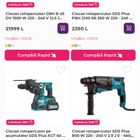
CashBack: 11000
CashBack: 1195
Ciocan rotopercutor GBH 8-45
Ciocan rotopercutor SDS Plus
DV 1500 W 220 - 240 V 12.5 J
PBH 2100 RE 550 W 220 - 240 V
1380 - 2760 percuții/min Bosch
1.7 J 0 - 5800 percuții/min Bosch
21999 L
2390 L
Vînzător: VOLTA
Vînzător: VOLTA
0
0
(0)
(0)
Cumpără Rapid
Cumpără Rapid
CashBack: 9947
CashBack: 2100
Ciocan rotopercutor pe
Ciocan rotopercutor SDS Plus
acumulator SDS Plus XGT 40 V
800 W 220 - 240 V 2.9 J 0 - 4600
2.8 J 0 - 5000 percuții/min
percuții/min Makita