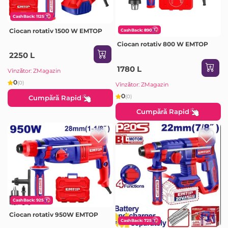
CashBack: 1125
Ciocan rotativ 1500 W EMTOP
CashBack: 890
Ciocan rotativ 800 W EMTOP
2250 L
1780 L
Vînzător: ZMagazin
0
(0)
Vînzător: ZMagazin
0
(0)
Cumpără Rapid
Cumpără Rapid
CashBack: 925
Ciocan rotativ 950W EMTOP
CashBack: 725