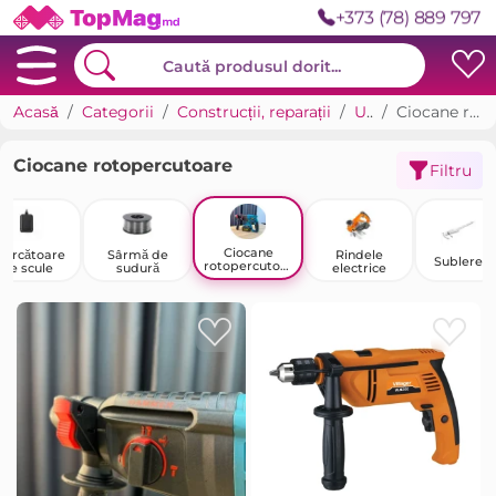
+373 (78) 889 797
Acasă
Categorii
Construcții, reparații
Unelte
Ciocane rotopercutoare
Ciocane rotopercutoare
Filtru
Ciocane
ncărcătoare
Sârmă de
Rindele
Sublere
rotopercutoar
de scule
sudură
electrice
e