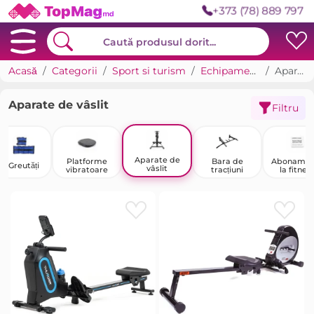
+373 (78) 889 797
Acasă
Categorii
Sport si turism
Echipamente de antrenament
Aparate de vâslit
Aparate de vâslit
Filtru
Aparate de
Platforme
Bara de
Abonamen
Greutăți
vâslit
vibratoare
tracțiuni
la fitnes