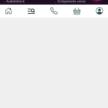
Audiotehnică
Echipamente server
Căști
Dormitor
Smartphone-uri
Living
Smart watch-uri
Bucătărie
Telefoane mobile
Hol
Ochelari inteligenți
Cameră copii
Software
Birou și cabinet
Periferice
Sisteme de depozitare, rafturi,
etajere
Laptopuri și accesorii
Feronerie și accesorii pentru
Tablete și accesorii
mobilier
Baie
© 2026
TopMag.md
- Marketplace Național. Toate drepturile