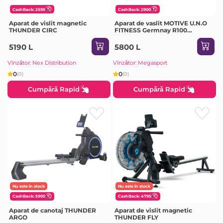
CashBack: 2595
CashBack: 2900
Aparat de vislit magnetic
Aparat de vaslit MOTIVE U.N.O
THUNDER CIRC
FITNESS Germnay R100
(argintiu-negru)
5190 L
5800 L
Vînzător: Nex Distribution
Vînzător: Megasport
0
0
(0)
(0)
Cumpără Rapid
Cumpără Rapid
Nu este în stock
Nu este în stock
CashBack: 5995
CashBack: 4795
Aparat de canotaj THUNDER
Aparat de vislit magnetic
ARGO
THUNDER FLY