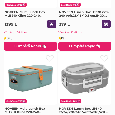
CashBack: 700
CashBack: 190
NOVEEN Multi Lunch Box
NOVEEN Lunch Box LB330 220-
MLB910 Xline 220-240
240 Volt,23x16x10,5 cm,INOX
Volt,22,5x13x9,5 cm,Power 300
interior,Power 40 W Mint
W Grey
1399 L
379 L
Vînzător: DMLink
Vînzător: DMLink
0
0
(0)
(0)
Cumpără Rapid
Cumpără Rapid
CashBack: 700
CashBack: 465
NOVEEN Multi Lunch Box
NOVEEN Lunch Box LB640
MLB911 Xline 220-240
12/24/220-240 Volt,24x18,5x11