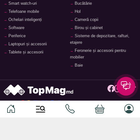
Smart watch-uri
Bucătărie
Telefoane mobile
Hol
Ochelari inteligenți
Cameră copii
Software
Birou și cabinet
Periferice
Sisteme de depozitare, rafturi,
etajere
Laptopuri și accesorii
Feronerie și accesorii pentru
Tablete și accesorii
mobilier
Baie
© 2026
TopMag.md
- Marketplace Național. Toate drepturile
rezervate.