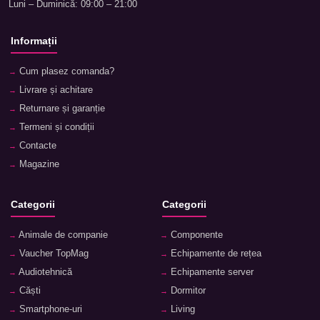
Luni – Duminică: 09:00 – 21:00
Informații
Cum plasez comanda?
Livrare și achitare
Returnare și garanție
Termeni și condiții
Contacte
Magazine
Categorii
Categorii
Animale de companie
Componente
Vaucher TopMag
Echipamente de rețea
Audiotehnică
Echipamente server
Căști
Dormitor
Smartphone-uri
Living