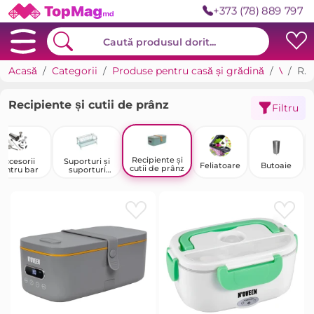
+373 (78) 889 797
Acasă
Categorii
Produse pentru casă și grădină
Veselă și ustensile
Recipiente și cutii de prânz
Recipiente și cutii de prânz
Filtru
Recipiente și
Accesorii
Suporturi și
Feliatoare
Butoaie
cutii de prânz
entru bar
suporturi
pentru farfurii