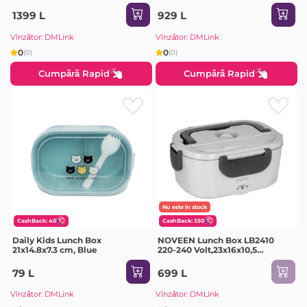
Volt,22,5x13x9,5 cm,Power 300
cm,INOX interior,Power 60 W
W Green
Dark Grey
1399 L
929 L
Vînzător: DMLink
Vînzător: DMLink
0
0
(0)
(0)
Cumpără Rapid
Cumpără Rapid
Nu este în stock
CashBack: 40
CashBack: 350
Daily Kids Lunch Box
NOVEEN Lunch Box LB2410
21x14.8x7.3 cm, Blue
220-240 Volt,23x16x10,5
cm,INOX interior,Power 40 W
Grey
79 L
699 L
Vînzător: DMLink
Vînzător: DMLink