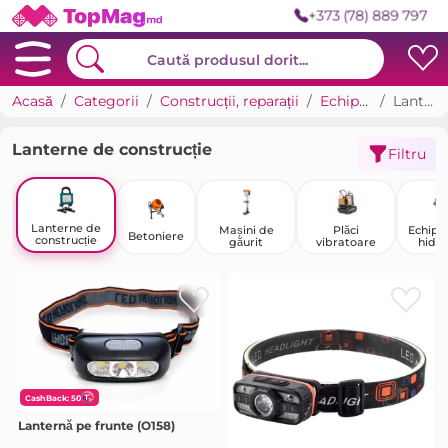
+373 (78) 889 797
Acasă
Categorii
Construcții, reparații
Echipamente de construcție
Lanterne de construcție
Lanterne de construcție
Filtru
Lanterne de
Mașini de
Plăci
Echip
Betoniere
construcție
găurit
vibratoare
hidra
CashBack: 50
Lanternă pe frunte (O158)