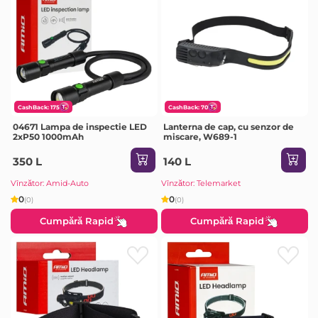
CashBack: 175
CashBack: 70
04671 Lampa de inspectie LED
Lanterna de cap, cu senzor de
2xP50 1000mAh
miscare, W689-1
350 L
140 L
Vînzător: Amid-Auto
Vînzător: Telemarket
0
0
(0)
(0)
Cumpără Rapid
Cumpără Rapid