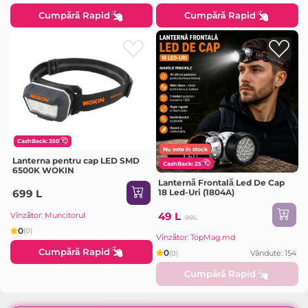
Cumpără Rapid
Cumpără Rapid
CashBack: 350
Nu este în stock
Lanterna pentru cap LED SMD
CashBack: 25
6500K WOKIN
Lanternă Frontală Led De Cap
699 L
18 Led-Uri (1804A)
49 L
Vînzător: Muncitorul
99L
0
(0)
Vînzător: TopMag.md
Cumpără Rapid
0
Vândute: 154
(0)
Cumpără Rapid