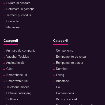
Livrare și achitare
Returnare și garanție
Termeni și condiții
Contacte
Magazine
Categorii
Categorii
Animale de companie
Componente
Vaucher TopMag
Echipamente de rețea
Audiotehnică
Echipamente server
Căști
Dormitor
Smartphone-uri
Living
Smart watch-uri
Bucătărie
Telefoane mobile
Hol
Ochelari inteligenți
Cameră copii
Software
Birou și cabinet