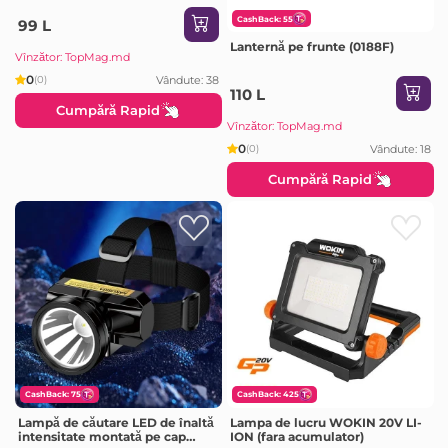
CashBack: 55
99 L
Lanternă pe frunte (0188F)
Vînzător: TopMag.md
0
Vândute: 38
(0)
110 L
Cumpără Rapid
Vînzător: TopMag.md
0
Vândute: 18
(0)
Cumpără Rapid
CashBack: 75
CashBack: 425
Lampă de căutare LED de înaltă
Lampa de lucru WOKIN 20V LI-
intensitate montată pe cap
ION (fara acumulator)