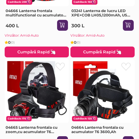
CashBack: 200
CashBack: 150
04666 Lanterna frontala
03241 Lanterna de lucru LED
multifunctional cu acumulator
XPE+COB LH05,1200mAh, USD
COB 1800 mAh
C
400 L
300 L
Vînzător: Amid-Auto
Vînzător: Amid-Auto
0
0
(0)
(0)
Cumpără Rapid
Cumpără Rapid
CashBack: 175
CashBack: 125
04665 Lanterna frontala cu
04664 Lanterna frontala cu
zoom,cu acumulator T6
acumulator T6 3600,Ah
3600,Ah