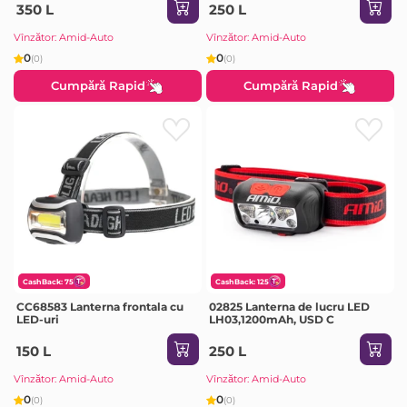
350 L
250 L
Vînzător: Amid-Auto
Vînzător: Amid-Auto
0
0
(0)
(0)
Cumpără Rapid
Cumpără Rapid
CashBack: 75
CashBack: 125
CC68583 Lanterna frontala cu
02825 Lanterna de lucru LED
LED-uri
LH03,1200mAh, USD C
150 L
250 L
Vînzător: Amid-Auto
Vînzător: Amid-Auto
0
0
(0)
(0)