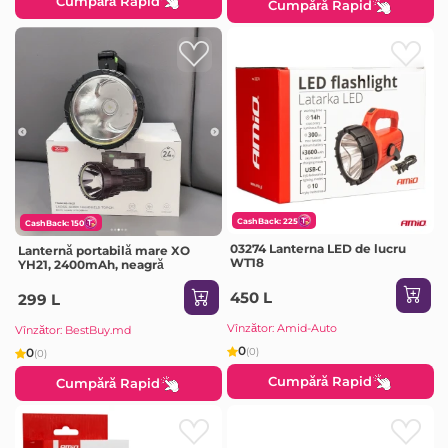
Cumpără Rapid
Cumpără Rapid
CashBack: 225
CashBack: 150
03274 Lanterna LED de lucru
Lanternă portabilă mare XO
WT18
YH21, 2400mAh, neagră
450 L
299 L
Vînzător: Amid-Auto
Vînzător: BestBuy.md
0
(0)
0
(0)
Cumpără Rapid
Cumpără Rapid