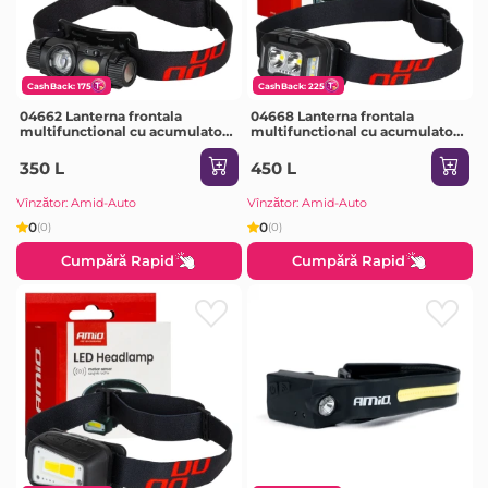
CashBack: 175
CashBack: 225
04662 Lanterna frontala
04668 Lanterna frontala
multifunctional cu acumulator
multifunctional cu acumulator
XPG+COB 1200 mAh
2xXPG+10SMD 1800 mAh
350 L
450 L
Vînzător: Amid-Auto
Vînzător: Amid-Auto
0
0
(0)
(0)
Cumpără Rapid
Cumpără Rapid