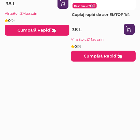
38 L
CashBack: 19
Vînzător: ZMagazin
Cuplaj rapid de aer EMTOP 1/4
0
(0)
38 L
Cumpără Rapid
Vînzător: ZMagazin
0
(0)
Cumpără Rapid