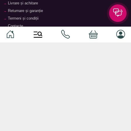
Livrare și achitare
Returnare și garanție
Termeni și condiții
Contacte
Magazine
Categorii
Categorii
Animale de companie
Componente
Vaucher TopMag
Echipamente de rețea
Audiotehnică
Echipamente server
Căști
Dormitor
Smartphone-uri
Living
Smart watch-uri
Bucătărie
Telefoane mobile
Hol
Ochelari inteligenți
Cameră copii
Software
Birou și cabinet
Periferice
Sisteme de depozitare, rafturi,