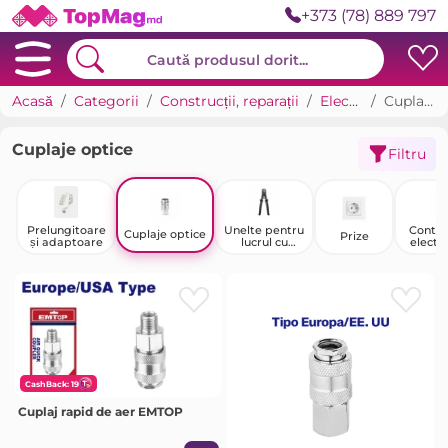
+373 (78) 889 797
Acasă
Categorii
Construcții, reparații
Electricitate
Cuplaje optice
Cuplaje optice
Filtru
Prelungitoare
Unelte pentru
Contoa
Cuplaje optice
Prize
și adaptoare
lucrul cu
electri
cabluri
CashBack: 19
Cuplaj rapid de aer EMTOP