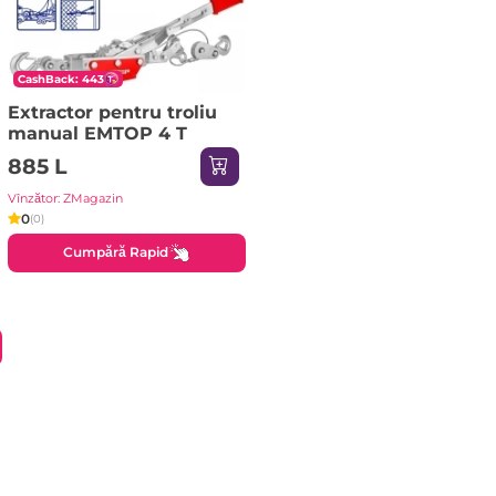
CashBack: 443
Extractor pentru troliu
manual EMTOP 4 T
885 L
Vînzător: ZMagazin
0
(0)
Cumpără Rapid