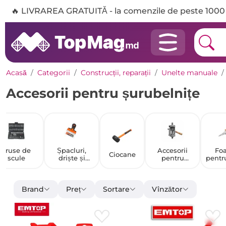
🔥 LIVRAREA GRATUITĂ - la comenzile de peste 1000 
Acasă
Categorii
Construcții, reparații
Unelte manuale
Accesorii pentru șurubelnițe
Truse de
Șpacluri,
Accesorii
Foa
Ciocane
scule
driște și
pentru
pentr
mistrii
bancuri de
lucru
Brand
Preț
Sortare
Vînzător