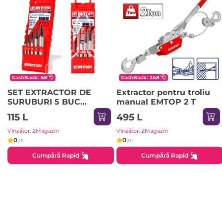
CashBack: 58
CashBack: 248
SET EXTRACTOR DE
Extractor pentru troliu
SURUBURI 5 BUC
manual EMTOP 2 T
EMTOP
115 L
495 L
Vînzător: ZMagazin
Vînzător: ZMagazin
0
0
(0)
(0)
Cumpără Rapid
Cumpără Rapid