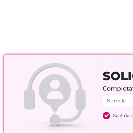
SOLI
Completați
Sunt de 