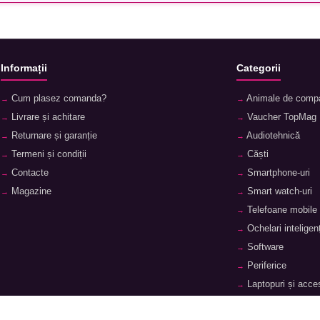
Informații
Categorii
Cum plasez comanda?
Animale de comp
Livrare și achitare
Vaucher TopMag
Returnare și garanție
Audiotehnică
Termeni și condiții
Căști
Contacte
Smartphone-uri
Magazine
Smart watch-uri
Telefoane mobile
Ochelari inteligenț
Software
Periferice
Laptopuri și acces
Tablete și accesor