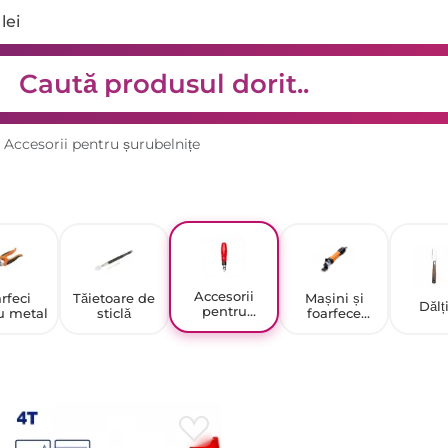
lei
Accesorii pentru șurubelnițe
Accesorii
rfeci
Tăietoare de
Mașini și
Dălț
pentru
u metal
sticlă
foarfece
șurubelnițe
pentru tuns
oile