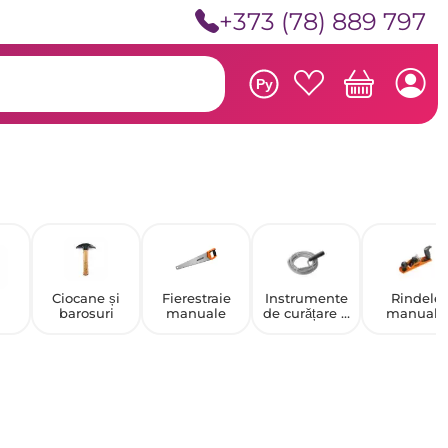
+373 (78) 889 797
Ру
Ciocane și
Fierestraie
Instrumente
Rindele
i
barosuri
manuale
de curățare a
manuale
scurgerilor