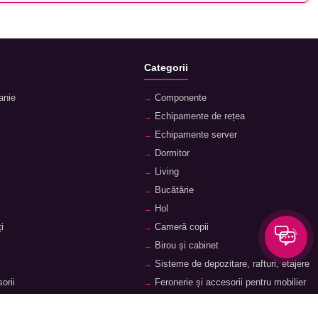
Categorii
anie
Componente
Echipamente de rețea
Echipamente server
Dormitor
Living
Bucătărie
Hol
i
Cameră copii
Birou și cabinet
Sisteme de depozitare, rafturi, etajere
orii
Feronerie și accesorii pentru mobilier
ii
Baie