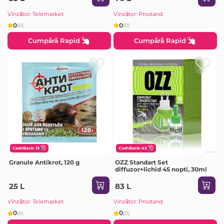
Vînzător: Telemarket
Vînzător: Prostand
0
0
(0)
(0)
Cumpără Rapid
Cumpără Rapid
CashBack: 13
CashBack: 42
Granule Antikrot, 120 g
OZZ Standart Set
diffuzor+lichid 45 nopti, 30ml
25 L
83 L
Vînzător: Telemarket
Vînzător: Prostand
0
0
(0)
(0)