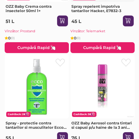
OZZ Baby Crema contra
Spray repelent impotriva
insectelor 50ml 1+
tantarilor Hacker, E7832-3
51 L
45 L
Vînzător: Prostand
Vînzător: Telemarket
0
0
(0)
(0)
Cumpără Rapid
Cumpără Rapid
CashBack: 28
CashBack: 38
Spray - protectie contra
OZZ Baby Aerosol contra tintari
tantarilor si musculitelor Ecco,
si capusi p/u haine de la 3 ani
100 ml
120ml
55 L
76 L