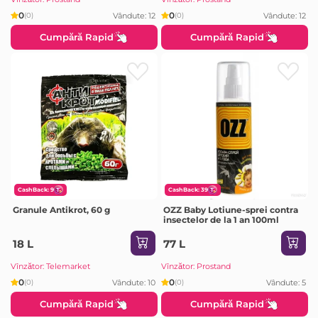
0
0
Vândute: 12
Vândute: 12
(0)
(0)
Cumpără Rapid
Cumpără Rapid
CashBack: 9
CashBack: 39
Granule Antikrot, 60 g
OZZ Baby Lotiune-sprei contra
insectelor de la 1 an 100ml
18 L
77 L
Vînzător: Telemarket
Vînzător: Prostand
0
0
Vândute: 10
Vândute: 5
(0)
(0)
Cumpără Rapid
Cumpără Rapid