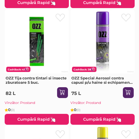
Cumpără Rapid
Cumpără Rapid
CashBack: 41
CashBack: 38
OZZ Tija contra tintari si insecte
OZZ Special Aerosol contra
zburatoare 5 buc.
capusi p/u haine si echipament
150ml
82 L
75 L
Vînzător: Prostand
Vînzător: Prostand
0
0
(0)
(0)
Cumpără Rapid
Cumpără Rapid