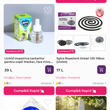
CashBack: 20
CashBack: 9
Lichid impotriva tantarilor
Spira Repelent tintari 12h 10buc
pentru copii Hacker, fara miros,
(violet)
E8780
39 L
17 L
Vînzător: Telemarket
Vînzător: Prostand
0
0
Vândute: 1
Vândute: 1
(0)
(0)
Cumpără Rapid
Cumpără Rapid