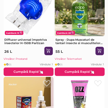
CashBack: 13
CashBack: 28
Diffuzor universal impotriva
Spray - Dupa Muscaturi de
insectelor H-150B Partizan
tantari insecte si musculitelor
Ecco, 100 ml
26 L
55 L
Vînzător: Prostand
Vînzător: Telemarket
0
0
Vândute: 1
Vândute: 1
(0)
(0)
Cumpără Rapid
Cumpără Rapid