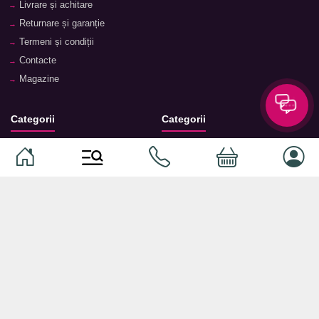
Livrare și achitare
Returnare și garanție
Termeni și condiții
Contacte
Magazine
Categorii
Categorii
Animale de companie
Componente
Vaucher TopMag
Echipamente de rețea
Audiotehnică
Echipamente server
Căști
Dormitor
Smartphone-uri
Living
Smart watch-uri
Bucătărie
Telefoane mobile
Hol
Ochelari inteligenți
Cameră copii
Software
Birou și cabinet
Periferice
Sisteme de depozitare, rafturi,