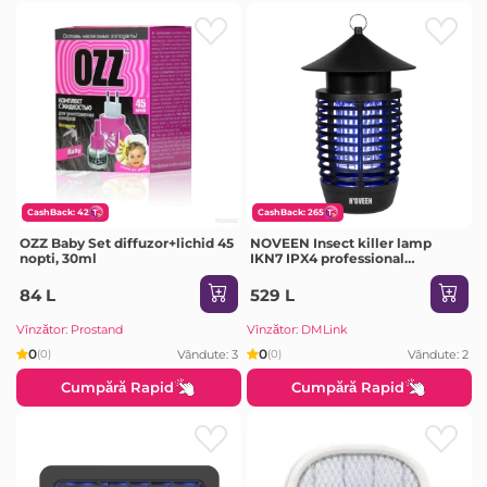
CashBack: 42
CashBack: 265
OZZ Baby Set diffuzor+lichid 45
NOVEEN Insect killer lamp
nopti, 30ml
IKN7 IPX4 professional
lampion, area up to 55 m2
84 L
529 L
Vînzător: Prostand
Vînzător: DMLink
0
0
Vândute: 3
Vândute: 2
(0)
(0)
Cumpără Rapid
Cumpără Rapid