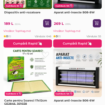
CashBack: 95
CashBack: 135
Dispozitiv anti-rozatoare
Aparat anti-insecte B08-8W
189 L
269 L
224L
299L
Vînzător: TopMag.md
Vînzător: TopMag.md
0
0
Vândute: 646
Vândute: 55
(0)
(0)
Cumpără Rapid
Cumpără Rapid
CashBack: 4
CashBack: 125
Carte pentru Șoareci 17x12cm
Aparat anti-insecte B06-6W
GE2846, 301028