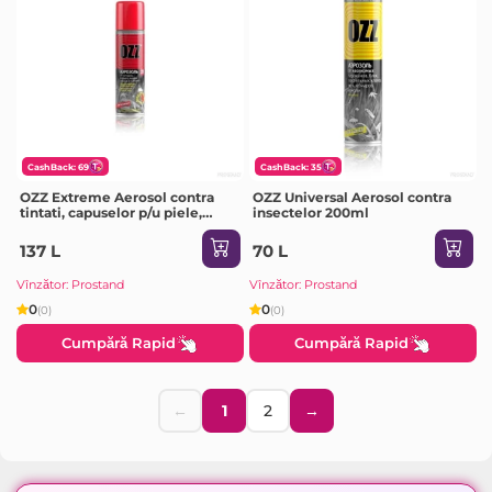
CashBack: 69
CashBack: 35
OZZ Extreme Aerosol contra
OZZ Universal Aerosol contra
tintati, capuselor p/u piele,
insectelor 200ml
haine si echipament 150ml
137 L
70 L
Vînzător: Prostand
Vînzător: Prostand
0
0
(0)
(0)
Cumpără Rapid
Cumpără Rapid
←
1
2
→