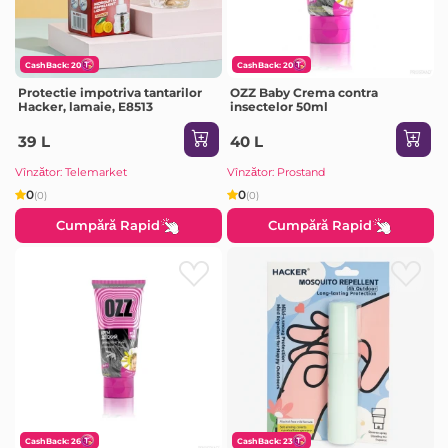
CashBack: 20
CashBack: 20
Protectie impotriva tantarilor
OZZ Baby Crema contra
Hacker, lamaie, E8513
insectelor 50ml
39 L
40 L
Vînzător: Telemarket
Vînzător: Prostand
0
0
(0)
(0)
Cumpără Rapid
Cumpără Rapid
CashBack: 26
CashBack: 23