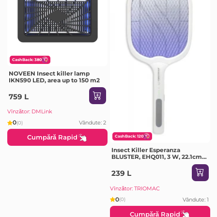
CashBack: 380
NOVEEN Insect killer lamp
IKN590 LED, area up to 150 m2
759 L
Vînzător: DMLink
0
Vândute: 2
(0)
Cumpără Rapid
CashBack: 120
Insect Killer Esperanza
BLUSTER, EHQ011, 3 W, 22.1cm,
LED UV, White
239 L
Vînzător: TRIOMAC
0
Vândute: 1
(0)
Cumpără Rapid