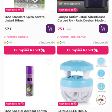
CashBack: 19
CashBack: 38
OZZ Standart Spira contra
Lampa Antimustari Silentioasa
tintari 10buc
Cu Led Uv – Usb, Design Modern
(HU1015/1015)
37 L
75 L
90L
Vînzător: Prostand
Vînzător: TopMag.md
0
0
Vândute: 64
Vândute: 51
(0)
(0)
Cumpără Rapid
Cumpără Rapid
CashBack: 45
CashBack: 38
OZZ Special Aerosol contra
LAMPA ELECTRICA