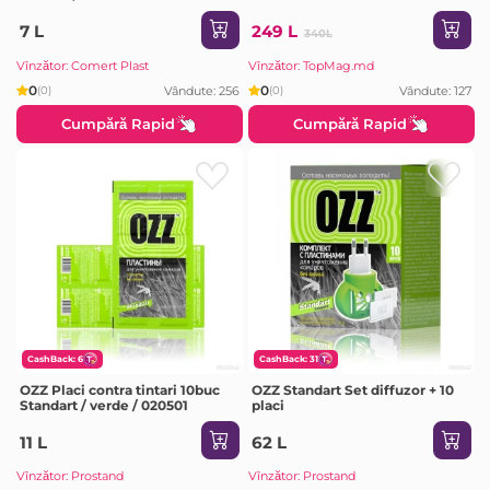
7 L
249 L
340L
Vînzător: Comert Plast
Vînzător: TopMag.md
0
0
Vândute: 256
Vândute: 127
(0)
(0)
Cumpără Rapid
Cumpără Rapid
CashBack: 6
CashBack: 31
OZZ Placi contra tintari 10buc
OZZ Standart Set diffuzor + 10
Standart / verde / 020501
placi
11 L
62 L
Vînzător: Prostand
Vînzător: Prostand