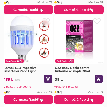
0
0
Vândute: 78
Vândute: 53
(0)
(0)
Cumpără Rapid
Cumpără Rapid
CashBack: 70
CashBack: 19
Lampă LED împotriva
OZZ Baby Lichid contra
insectelor Zapp Light
tintarilor 45 nopti, 30ml
139 L
38 L
150L
Vînzător: TopMag.md
Vînzător: Prostand
0
0
Vândute: 174
Vândute: 39
(0)
(0)
Cumpără Rapid
Cumpără Rapid