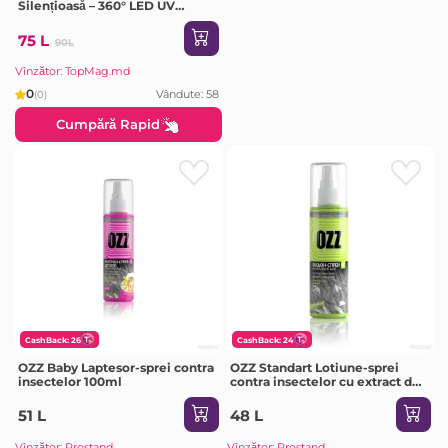
Silențioasă – 360° LED UV
(HU1013/1013)
75 L
90L
Vînzător: TopMag.md
0
Vândute: 58
(0)
Cumpără Rapid
CashBack: 26
CashBack: 24
OZZ Baby Laptesor-sprei contra
OZZ Standart Lotiune-sprei
insectelor 100ml
contra insectelor cu extract de
aloe si musetel 100ml
51 L
48 L
Vînzător: Prostand
Vînzător: Prostand