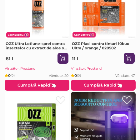
CashBack: 31
CashBack: 6
OZZ Ultra Lotiune-sprei contra
OZZ Placi contra tintari 10buc
insectelor cu extract de aloe si
Ultra / orange / 020502
musetel 100ml
61 L
11 L
Vînzător: Prostand
Vînzător: Prostand
0
0
Vândute: 20
Vândute: 47
(0)
(0)
Cumpără Rapid
Cumpără Rapid