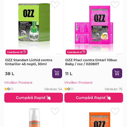
CashBack: 19
CashBack: 6
OZZ Standart Lichid contra
OZZ Placi contra tintari 10buc
tintarilor 45 nopti, 30ml
Baby / roz / 020807
38 L
11 L
Vînzător: Prostand
Vînzător: Prostand
0
0
Vândute: 54
Vândute: 75
(0)
(0)
Cumpără Rapid
Cumpără Rapid