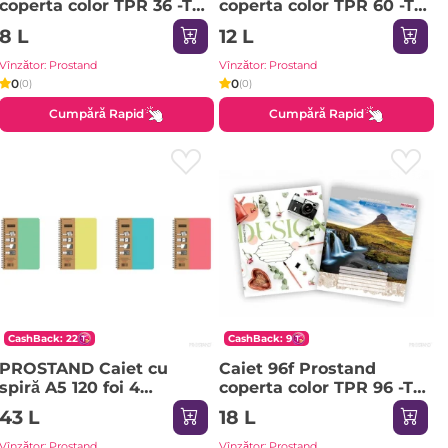
coperta color TPR 36 -TC
coperta color TPR 60 -TC
1/12 05-patratele
1/8 01 linie mare
8 L
12 L
Vînzător: Prostand
Vînzător: Prostand
0
0
(0)
(0)
Cumpără Rapid
Cumpără Rapid
CashBack: 22
CashBack: 9
PROSTAND Caiet cu
Caiet 96f Prostand
spiră A5 120 foi 4
coperta color TPR 96 -TC
sectiuni PR-A5-120F-4-
1/8 01 linie mare
43 L
18 L
SEC /12
Vînzător: Prostand
Vînzător: Prostand