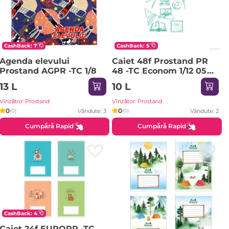
CashBack: 7
CashBack: 5
Agenda elevului
Caiet 48f Prostand PR
Prostand AGPR -TC 1/8
48 -TC Econom 1/12 05
patratele
13 L
10 L
Vînzător: Prostand
Vînzător: Prostand
0
0
Vândute: 3
Vândute: 2
(0)
(0)
Cumpără Rapid
Cumpără Rapid
CashBack: 4
Caiet 24f EUROPR -TC