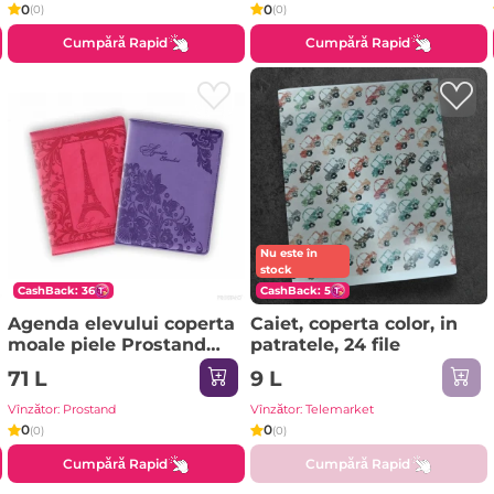
0
0
(0)
(0)
Cumpără Rapid
Cumpără Rapid
Nu este în
stock
CashBack: 36
CashBack: 5
Agenda elevului coperta
Caiet, coperta color, in
moale piele Prostand
patratele, 24 file
DPR 48-70P
71 L
9 L
Vînzător: Prostand
Vînzător: Telemarket
0
0
(0)
(0)
Cumpără Rapid
Cumpără Rapid