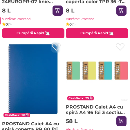
24EUROPR-07 linie
coperta color TPR 36 -TC
punct
1/12 01-linie mare
8 L
8 L
Vînzător: Prostand
Vînzător: Prostand
0
0
(0)
(0)
Cumpără Rapid
Cumpără Rapid
CashBack: 29
PROSTAND Caiet A4 cu
spiră A4 96 foi 3 sectiuni
CashBack: 28
PR-A4-96F-3-SEC /12
58 L
PROSTAND Caiet A4 cu
spiră coperta PP 80 foi
Vînzător: Prostand