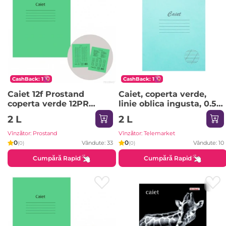
CashBack: 1
CashBack: 1
Caiet 12f Prostand
Caiet, coperta verde,
coperta verde 12PR
linie oblica ingusta, 0.5
/25/300 05 patratele
cm, 12 file
2 L
2 L
Vînzător: Prostand
Vînzător: Telemarket
0
0
Vândute: 33
Vândute: 10
(0)
(0)
Cumpără Rapid
Cumpără Rapid