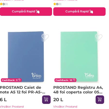
0
0
(0)
(0)
Cumpără Rapid
Cumpără Rapid
CashBack: 3
CashBack: 10
PROSTAND Caiet de
PROSTAND Registru A4,
note A5 12 foi PR-A5-
48 foi coperta color 05
MUZ /12
PR-A4-REGISTRU-48
6 L
20 L
Vînzător: Prostand
Vînzător: Prostand