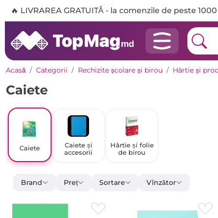
🔥 LIVRAREA GRATUITĂ - la comenzile de peste 1000 
Acasă
Categorii
Rechizite școlare și birou
Hârtie și pro
Caiete
Caiete și
Hârtie și folie
Caiete
accesorii
de birou
Brand
Preț
Sortare
Vînzător