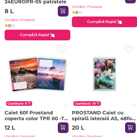
24EUROPR-05 patratele
Vînzător: Prostand
8 L
0
(0)
Vînzător: Prostand
Cumpără Rapid
0
(0)
Cumpără Rapid
CashBack: 6
CashBack: 10
Caiet 60f Prostand
PROSTAND Caiet cu
coperta color TPR 60 -TC
spirală laterală A5, 48foi
1/8 05 patratele
PR-A5-BLSL-48 1/12/48
12 L
20 L
Vînzător: Prostand
Vînzător: Prostand