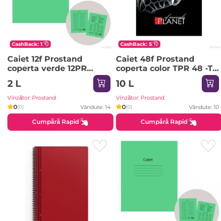
CashBack: 1
CashBack: 5
Caiet 12f Prostand
Caiet 48f Prostand
coperta verde 12PR
coperta color TPR 48 -TC
/25/300 01 linia mare
1/12 01 linie mare
2 L
10 L
Vînzător: Prostand
Vînzător: Prostand
0
0
Vândute: 14
Vândute: 10
(0)
(0)
Cumpără Rapid
Cumpără Rapid