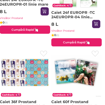
24EUROPR-01 linie mare
CashBack: 4
8 L
Caiet 24f EUROPR -TC
24EUROPR-04 linie
Vînzător: Prostand
oblica
0
(0)
8 L
Cumpără Rapid
Vînzător: Prostand
0
(0)
Cumpără Rapid
CashBack: 4
CashBack: 6
Caiet 36f Prostand
Caiet 60f Prostand