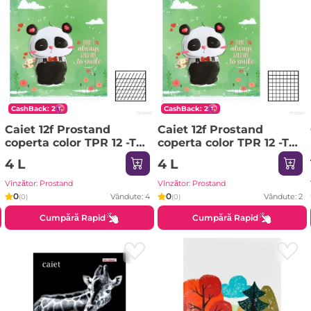
CashBack: 2
CashBack: 2
Caiet 12f Prostand
Caiet 12f Prostand
coperta color TPR 12 -TC
coperta color TPR 12 -TC
1/20 04 linie oblica
1/20 05 patratele
4 L
4 L
Vînzător: Prostand
Vînzător: Prostand
0
0
Vândute: 4
Vândute: 2
(0)
(0)
Cumpără Rapid
Cumpără Rapid