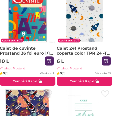
CashBack: 5
CashBack: 3
Caiet de cuvinte
Caiet 24f Prostand
Prostand 36 foi euro 1/12
coperta color TPR 24 -TC
1 linie-PR-cuv-2
1/12 05 patratele
10 L
6 L
Vînzător: Prostand
Vînzător: Prostand
0
0
Vândute: 1
Vândute: 15
(0)
(0)
Cumpără Rapid
Cumpără Rapid