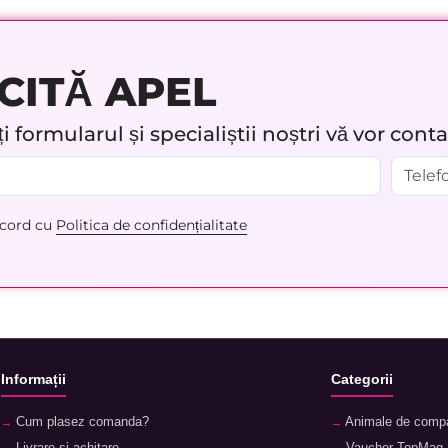
CITĂ APEL
 formularul și specialiștii noștri vă vor cont
acord cu
Politica de confidențialitate
Informații
Categorii
Cum plasez comanda?
Animale de comp
Livrare și achitare
Vaucher TopMag