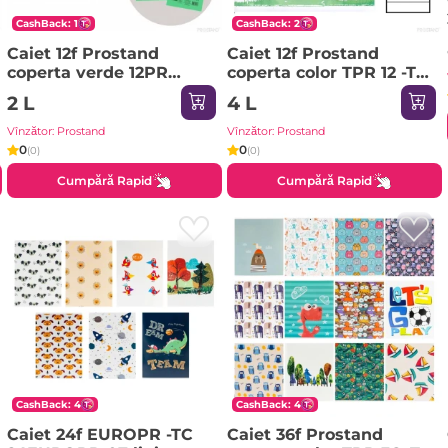
CashBack: 1
CashBack: 2
Caiet 12f Prostand
Caiet 12f Prostand
coperta verde 12PR
coperta color TPR 12 -TC
/25/300 04 linie oblica
1/20 01 linie mare
2 L
4 L
Vînzător: Prostand
Vînzător: Prostand
0
0
(0)
(0)
Cumpără Rapid
Cumpără Rapid
CashBack: 4
CashBack: 4
Caiet 24f EUROPR -TC
Caiet 36f Prostand