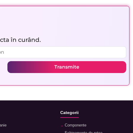
acta în curând.
Transmite
Categorii
anie
Componente
Echipamente de rețea