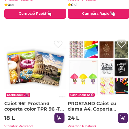
0
0
(0)
(0)
Cumpără Rapid
Cumpără Rapid
CashBack: 9
CashBack: 12
Caiet 96f Prostand
PROSTAND Caiet cu
coperta color TPR 96 -TC
clama A4, Coperta
1/8 05 patratele
carton colorat 190 gr., 60
18 L
24 L
foi 05 PR-A4-COLORS-60
1/12/48
Vînzător: Prostand
Vînzător: Prostand