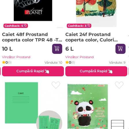
CashBack: 5
CashBack: 3
Caiet 48f Prostand
Caiet 24f Prostand
coperta color TPR 48 -TC
coperta color, Culori
1/12 05 patratele
Diverse TPR 24 -TC 1/12
10 L
6 L
01 linie mare
Vînzător: Prostand
Vînzător: Prostand
0
0
Vândute: 10
Vândute: 9
(0)
(0)
Cumpără Rapid
Cumpără Rapid