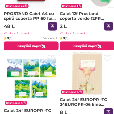
CashBack: 24
CashBack: 1
PROSTAND Caiet A4 cu
Caiet 12f Prostand
spiră coperta PP 60 foi
coperta verde 12PR
05 PR-A4-METALIK-60
/25/300 03 linie ingusta
48 L
2 L
Ivory
Vînzător: Prostand
Vînzător: Prostand
0
0
Vândute: 1
(0)
(0)
Cumpără Rapid
Cumpără Rapid
CashBack: 4
Caiet 24f EUROPR -TC
CashBack: 4
24EUROPR-06 linie
oblica deasa
Caiet 24f EUROPR -TC
8 L