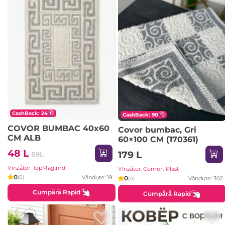
CashBack: 24
CashBack: 90
COVOR BUMBAC 40x60
Covor bumbac, Gri
CM ALB
60×100 CM (170361)
48 L
179 L
59L
Vînzător: TopMag.md
Vînzător: Comert Plast
0
Vândute: 19
(0)
0
Vândute: 302
(0)
Cumpără Rapid
Cumpără Rapid