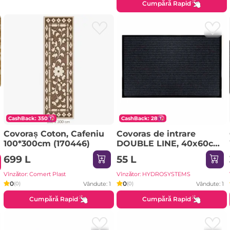
Cumpără Rapid
CashBack: 350
CashBack: 28
Covoraș Coton, Cafeniu
Covoras de intrare
100*300cm (170446)
DOUBLE LINE, 40x60cm,
negru/alb
699 L
55 L
Vînzător: Comert Plast
Vînzător: HYDROSYSTEMS
0
0
Vândute: 1
Vândute: 1
(0)
(0)
Cumpără Rapid
Cumpără Rapid