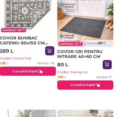
CashBack: 145
COVOR BUMBAC
CAFENIU 80x150 CM
CashBack: 40
(873928)
289 L
COVOR GRI PENTRU
INTRARE 40×60 CM
Vînzător: Comert Plast
0
Vândute: 175
(0)
80 L
Cumpără Rapid
Vînzător: TopMag.md
0
Vândute: 31
(0)
Cumpără Rapid