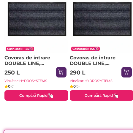
CashBack: 125
CashBack: 145
Covoras de intrare
Covoras de intrare
DOUBLE LINE,
DOUBLE LINE,
80x120cm, gri
90x150cm, gri
250 L
290 L
Vînzător: HYDROSYSTEMS
Vînzător: HYDROSYSTEMS
0
0
(0)
(0)
Cumpără Rapid
Cumpără Rapid