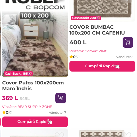
CashBack: 200
COVOR BUMBAC
100x200 CM CAFENIU
400 L
Vînzător: Comert Plast
0
Vândute: 5
(0)
Cumpără Rapid
CashBack: 185
Covor Pufos 100x200cm
Maro Închis
369 L
549L
Vînzător: BEAR SUPPLY ZONE
0
Vândute: 7
(0)
Cumpără Rapid