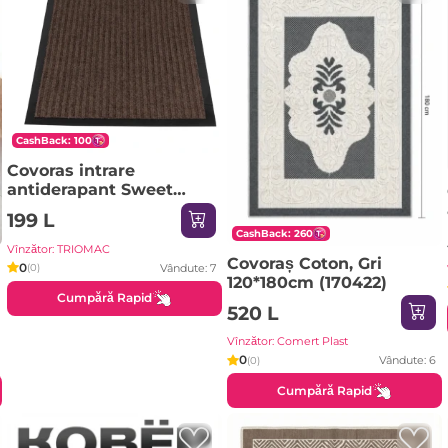
CashBack: 100
Covoras intrare
antiderapant Sweet
Home, 58 x 88 cm
199 L
CashBack: 260
Vînzător: TRIOMAC
Covoraș Coton, Gri
0
Vândute: 7
(0)
120*180cm (170422)
Cumpără Rapid
520 L
Vînzător: Comert Plast
0
Vândute: 6
(0)
Cumpără Rapid