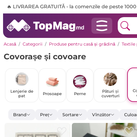
🔥 LIVRAREA GRATUITĂ - la comenzile de peste 1000 
Acasă
Categorii
Produse pentru casă și grădină
Textile
Covorașe și covoare
Co
Lenjerie de
Pături și
Prosoape
Perne
pat
cuverturi
Brand
Preț
Sortare
Vînzător
Culoa