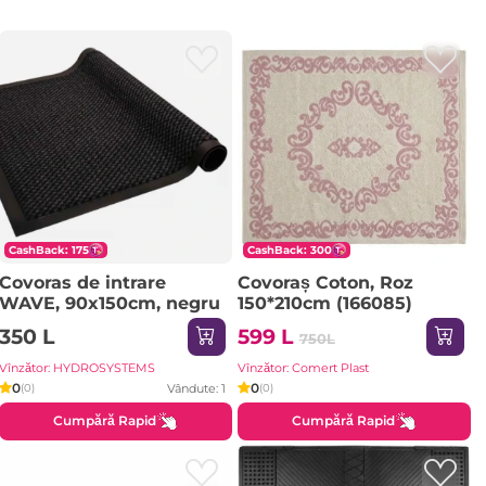
CashBack: 175
CashBack: 300
Covoras de intrare
Covoraș Coton, Roz
WAVE, 90x150cm, negru
150*210cm (166085)
350 L
599 L
750L
Vînzător: HYDROSYSTEMS
Vînzător: Comert Plast
0
0
Vândute: 1
(0)
(0)
Cumpără Rapid
Cumpără Rapid