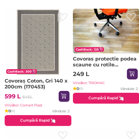
CashBack: 125
Covoras protectie podea
scaune cu rotile
ELLIE,dimensiuni:
CashBack: 300
249 L
120x90 cm / 0.5mm
Covoraș Coton, Gri 140 x
Vînzător: TRIOMAC
200cm (170453)
0
Vândute: 2
(0)
599 L
645L
Cumpără Rapid
Vînzător: Comert Plast
0
Vândute: 2
(0)
Cumpără Rapid