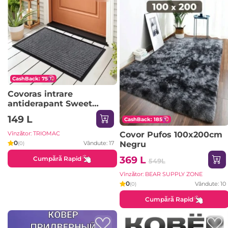
CashBack: 75
Covoras intrare
antiderapant Sweet
Home, 48 x 78 cm
149 L
CashBack: 185
Covor Pufos 100x200cm
Vînzător: TRIOMAC
0
Negru
Vândute: 17
(0)
369 L
Cumpără Rapid
549L
Vînzător: BEAR SUPPLY ZONE
0
Vândute: 10
(0)
Cumpără Rapid