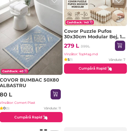
CashBack: 140
Covor Puzzle Pufos
30x30cm Modular Bej, 10
Bucăți
279 L
399L
Vînzător: TopMag.md
5
Vândute: 7
(1)
Cumpără Rapid
CashBack: 40
COVOR BUMBAC 50X80
ALBASTRU
80 L
Vînzător: Comert Plast
0
Vândute: 11
(0)
Cumpără Rapid