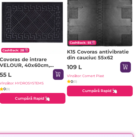
CashBack: 55
CashBack: 28
K15 Covoras antivibratie
din cauciuc 55x62
Covoras de intrare
VELOUR, 40x60cm,
109 L
negru
55 L
Vînzător: Comert Plast
0
(0)
Vînzător: HYDROSYSTEMS
0
(0)
Cumpără Rapid
Cumpără Rapid