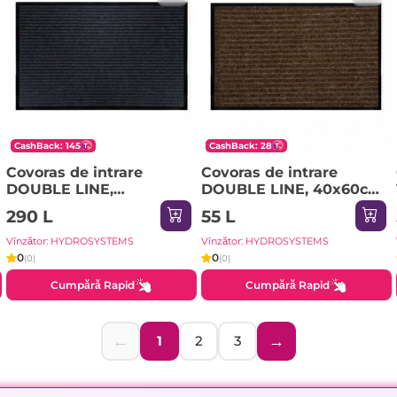
CashBack: 145
CashBack: 28
Covoras de intrare
Covoras de intrare
DOUBLE LINE,
DOUBLE LINE, 40x60cm,
90x150cm, negru/alb
maro
290 L
55 L
Vînzător: HYDROSYSTEMS
Vînzător: HYDROSYSTEMS
0
0
(0)
(0)
Cumpără Rapid
Cumpără Rapid
←
→
1
2
3