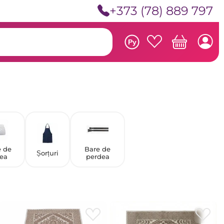
+373 (78) 889 797
Ру
 de
Bare de
Șorțuri
tea
perdea