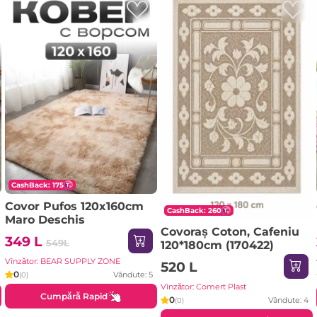
CashBack: 175
Covor Pufos 120x160cm
CashBack: 260
Maro Deschis
Covoraș Coton, Cafeniu
349 L
549L
120*180cm (170422)
Vînzător: BEAR SUPPLY ZONE
520 L
0
Vândute: 5
(0)
Vînzător: Comert Plast
Cumpără Rapid
0
Vândute: 4
(0)