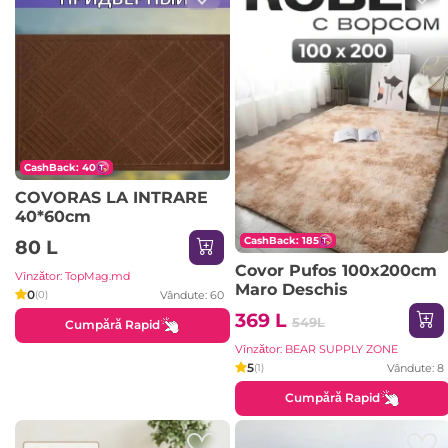
CashBack: 40
COVORAS LA INTRARE
40*60cm
CashBack: 185
80 L
Covor Pufos 100x200cm
Vînzător: TopMag.md
Maro Deschis
0
Vândute: 60
(0)
369 L
549L
Cumpără Rapid
Vînzător: BEAR SUPPLY ZONE
5
Vândute: 8
(1)
Cumpără Rapid