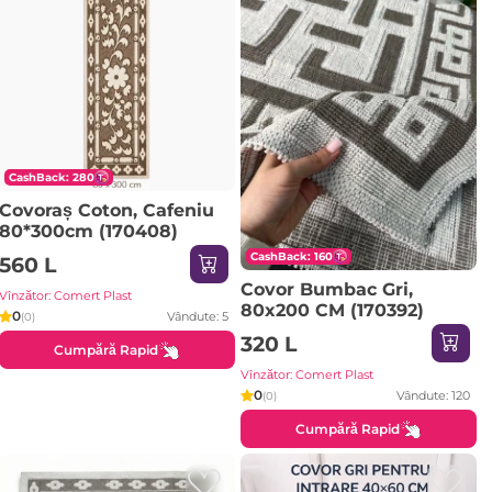
CashBack: 280
Covoraș Coton, Cafeniu
80*300cm (170408)
CashBack: 160
560 L
Covor Bumbac Gri,
Vînzător: Comert Plast
80x200 CM (170392)
0
Vândute: 5
(0)
320 L
Cumpără Rapid
Vînzător: Comert Plast
0
Vândute: 120
(0)
Cumpără Rapid