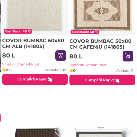
CashBack: 40
CashBack: 40
COVOR BUMBAC 50x80
COVOR BUMBAC 50x80
CM ALB (141805)
CM CAFENIU (141805)
80 L
80 L
Vînzător: Comert Plast
Vînzător: Comert Plast
0
Vândute: 290
(0)
0
Vândute: 11
(0)
Cumpără Rapid
Cumpără Rapid