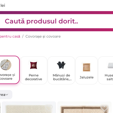
lei
 pentru casă
Covorașe și covoare
vorașe și
Perne
Mănuși de
Huse
Jaluzele
covoare
decorative
bucătărie,
sal
mănuși de
protecție și
seturi
rea