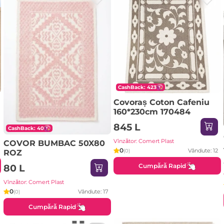
CashBack: 423
Covoraș Coton Cafeniu
160*230cm 170484
845 L
CashBack: 40
Vînzător: Comert Plast
COVOR BUMBAC 50X80
0
Vândute: 12
(0)
ROZ
Cumpără Rapid
80 L
Vînzător: Comert Plast
0
Vândute: 17
(0)
Cumpără Rapid