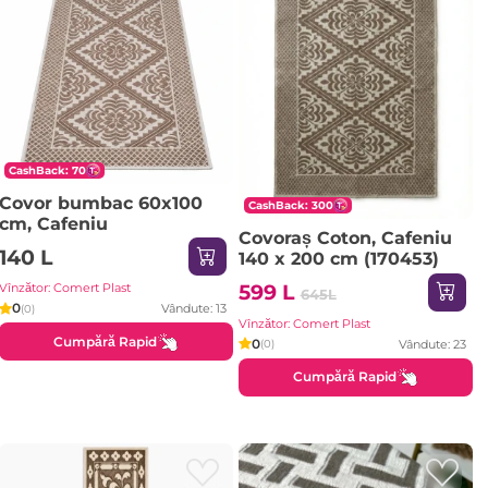
CashBack: 70
Covor bumbac 60x100
CashBack: 300
cm, Cafeniu
Covoraș Coton, Cafeniu
140 L
140 x 200 cm (170453)
599 L
Vînzător: Comert Plast
645L
0
Vândute: 13
(0)
Vînzător: Comert Plast
Cumpără Rapid
0
Vândute: 23
(0)
Cumpără Rapid