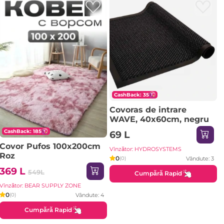
CashBack: 35
Covoras de intrare
WAVE, 40x60cm, negru
CashBack: 185
69 L
Covor Pufos 100x200cm
Vînzător: HYDROSYSTEMS
Roz
0
Vândute: 3
(0)
369 L
549L
Cumpără Rapid
Vînzător: BEAR SUPPLY ZONE
0
Vândute: 4
(0)
Cumpără Rapid