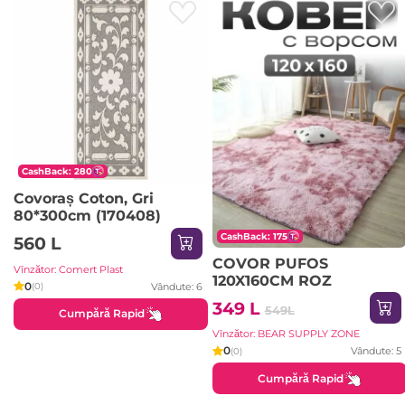
CashBack: 280
Covoraș Coton, Gri
80*300cm (170408)
CashBack: 175
560 L
COVOR PUFOS
Vînzător: Comert Plast
120X160CM ROZ
0
Vândute: 6
(0)
349 L
549L
Cumpără Rapid
Vînzător: BEAR SUPPLY ZONE
0
Vândute: 5
(0)
Cumpără Rapid