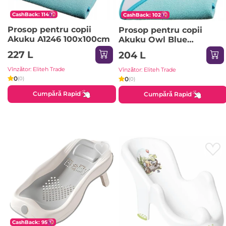
CashBack: 114
CashBack: 102
Prosop pentru copii
Prosop pentru copii
Akuku A1246 100x100cm
Akuku Owl Blue
80x80cm (A1236)
227 L
204 L
Vînzător: Eliteh Trade
Vînzător: Eliteh Trade
0
0
(0)
(0)
Cumpără Rapid
Cumpără Rapid
CashBack: 95