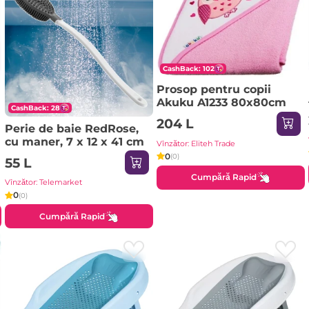
CashBack: 102
Prosop pentru copii
Akuku A1233 80x80cm
CashBack: 28
204 L
Perie de baie RedRose,
cu maner, 7 x 12 x 41 cm
Vînzător: Eliteh Trade
0
(0)
55 L
Cumpără Rapid
Vînzător: Telemarket
0
(0)
Cumpără Rapid