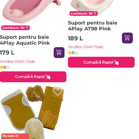
CashBack: 95
Suport pentru baie
4Play AT98 Pink
CashBack: 90
Suport pentru baie
189 L
4Play Aquatic Pink
Vînzător: Eliteh Trade
179 L
0
(0)
Vînzător: Eliteh Trade
Cumpără Rapid
0
(0)
Cumpără Rapid
Nu este în