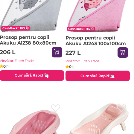
CashBack: 103
CashBack: 114
Prosop pentru copii
Prosop pentru copii
Akuku A1238 80x80cm
Akuku A1243 100x100cm
206 L
227 L
Vînzător: Eliteh Trade
Vînzător: Eliteh Trade
0
0
(0)
(0)
Cumpără Rapid
Cumpără Rapid