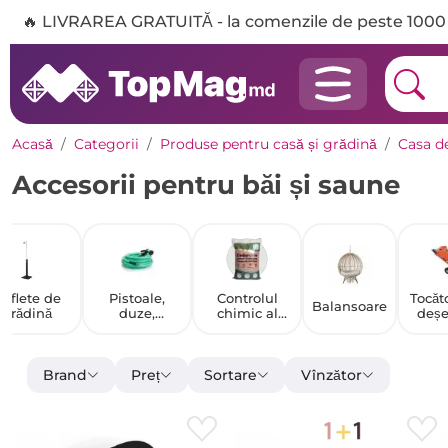
🔥 LIVRAREA GRATUITĂ - la comenzile de peste 1000 
Acasă
Categorii
Produse pentru casă și grădină
Casa de
Accesorii pentru băi și saune
Suflete de
Pistoale,
Controlul
Tocăt
Balansoare
grădină
duze,
chimic al
deșe
sprinklere
dăunătorilor
gr
pentru
furtunuri
Brand
Preț
Sortare
Vînzător