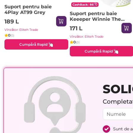
CashBack: 86
Suport pentru baie
4Play AT99 Grey
Suport pentru baie
Keeeper Winnie The
189 L
Pooh (18618100)
171 L
Vînzător: Eliteh Trade
0
(0)
Vînzător: Eliteh Trade
0
(0)
Cumpără Rapid
Cumpără Rapid
SOLI
Completați
Sunt de 