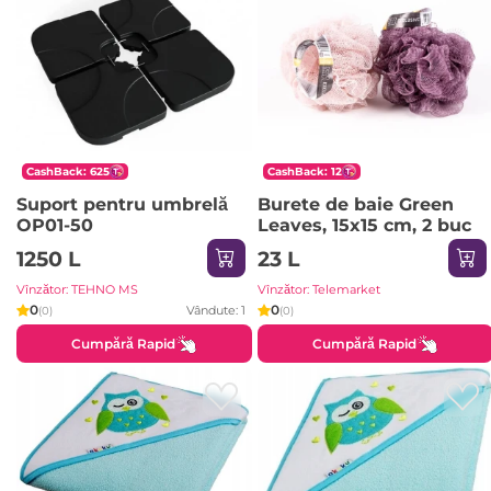
CashBack: 625
CashBack: 12
Suport pentru umbrelă
Burete de baie Green
OP01-50
Leaves, 15x15 cm, 2 buc
1250 L
23 L
Vînzător: TEHNO MS
Vînzător: Telemarket
0
0
Vândute: 1
(0)
(0)
Cumpără Rapid
Cumpără Rapid