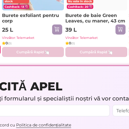
stock
Nu este în stock
CashBack: 13
CashBack: 20
Burete exfoliant pentru
Burete de baie Green
corp
Leaves, cu maner, 43 cm
25 L
39 L
Vînzător: Telemarket
Vînzător: Telemarket
0
0
(0)
(0)
Cumpără Rapid
Cumpără Rapid
CITĂ APEL
 formularul și specialiștii noștri vă vor cont
acord cu
Politica de confidențialitate