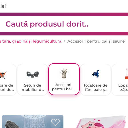
lei
 tara, grădină și legumicultură
Accesorii pentru băi și saune
Accesorii
oare de
Seturi de
Tocătoare de
Lopăț
pentru băi și
uri de
mobilier de
fân, paie și
zăp
saune
ădină
grădină
rădăcini