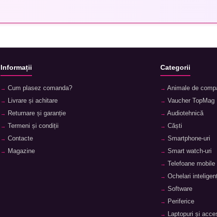
Informații
Categorii
Cum plasez comanda?
Animale de comp
Livrare și achitare
Vaucher TopMag
Returnare și garanție
Audiotehnică
Termeni și condiții
Căști
Contacte
Smartphone-uri
Magazine
Smart watch-uri
Telefoane mobile
Ochelari inteligenț
Software
Periferice
Laptopuri și acces