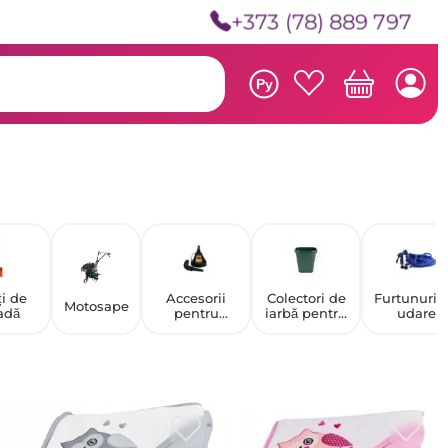
+373 (78) 889 797
Ру
i de
Accesorii
Colectori de
Furtunuri 
Motosape
adă
pentru
iarbă pentru
udare
canistre
mașini de
tuns iarba și
aspiratoare
de grădină