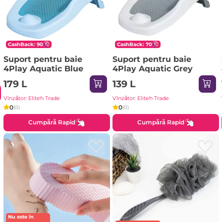
CashBack: 90
CashBack: 70
Suport pentru baie
Suport pentru baie
4Play Aquatic Blue
4Play Aquatic Grey
179 L
139 L
Vînzător: Eliteh Trade
Vînzător: Eliteh Trade
0
0
(0)
(0)
Cumpără Rapid
Cumpără Rapid
Nu este în