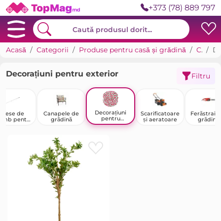
+373 (78) 889 797
Acasă
Categorii
Produse pentru casă și grădină
Casa de tara, grădină și legumicultură
Decorațiuni pentru exterior
Decorațiuni pentru exterior
Filtru
Decorațiuni
Piese de
Canapele de
Scarificatoare
Ferăstraie
pentru
himb pentru
grădină
și aeratoare
grădină,
exterior
laje agricole
ferăstrai
pentru me
și cuțite