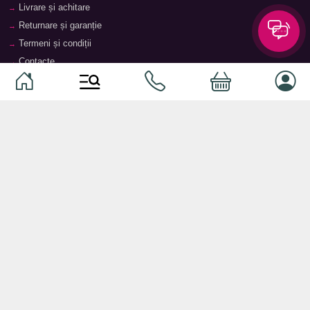
Livrare și achitare
Returnare și garanție
Termeni și condiții
Contacte
Magazine
Categorii
Categorii
Animale de companie
Componente
Vaucher TopMag
Echipamente de rețea
Audiotehnică
Echipamente server
Căști
Dormitor
Smartphone-uri
Living
Smart watch-uri
Bucătărie
Telefoane mobile
Hol
Ochelari inteligenți
Cameră copii
Software
Birou și cabinet
Periferice
Sisteme de depozitare, rafturi,