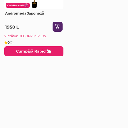
CashBack: 975
Andromeda Japoneză
1950 L
Vînzător: DECOPRIM PLUS
0
(0)
Cumpără Rapid