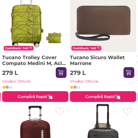
CashBack: 140
CashBack: 140
Tucano Trolley Cover
Tucano Sicuro Wallet
Compato Medini M, Acid
Marrone
Green
279 L
279 L
Vînzător: DMLink
Vînzător: DMLink
0
0
(0)
(0)
Cumpără Rapid
Cumpără Rapid