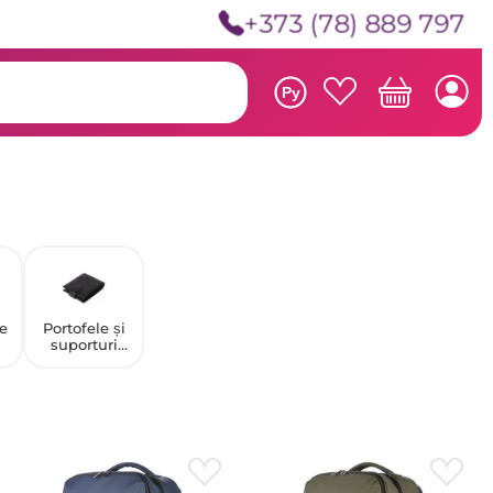
+373 (78) 889 797
Ру
e
Portofele și
suporturi
pentru cărți
de vizită