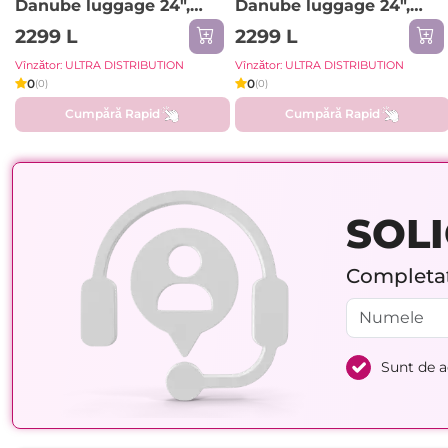
Danube luggage 24",
Danube luggage 24",
62L, Grey
62L, Albastru
2299 L
2299 L
Vînzător: ULTRA DISTRIBUTION
Vînzător: ULTRA DISTRIBUTION
0
0
(0)
(0)
Cumpără Rapid
Cumpără Rapid
SOLI
Completați
Sunt de 