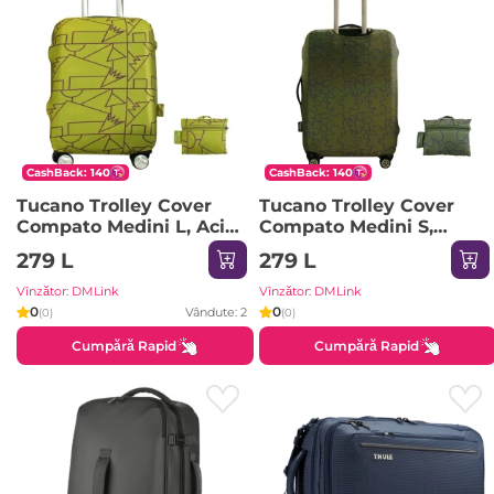
CashBack: 140
CashBack: 140
Tucano Trolley Cover
Tucano Trolley Cover
Compato Medini L, Acid
Compato Medini S,
Green
Military Green
279 L
279 L
Vînzător: DMLink
Vînzător: DMLink
0
0
Vândute: 2
(0)
(0)
Cumpără Rapid
Cumpără Rapid