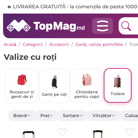
🔥 LIVRAREA GRATUITĂ - la comenzile de peste 1000 
Acasă
Categorii
Accesorii
Genți, valize, portofele
Trol
Valize cu roți
Rucsacuri și
Ghiozdane
Trolere
Genți pe roți
genti de zi
pentru copii
Brand
Preț
Sortare
Vînzător
Culoa