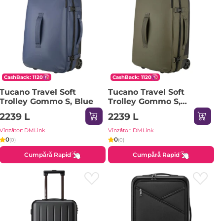
CashBack: 1120
CashBack: 1120
Tucano Travel Soft
Tucano Travel Soft
Trolley Gommo S, Blue
Trolley Gommo S,
Military Green
2239 L
2239 L
Vînzător: DMLink
Vînzător: DMLink
0
0
(0)
(0)
Cumpără Rapid
Cumpără Rapid