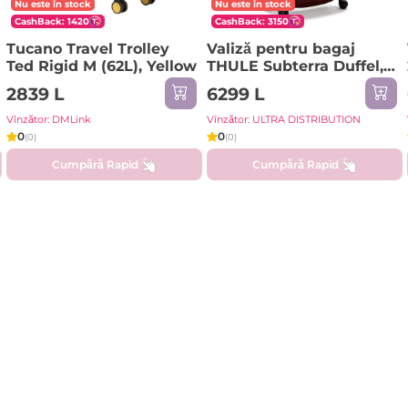
Nu este în stock
Nu este în stock
CashBack: 1420
CashBack: 3150
Tucano Travel Trolley
Valiză pentru bagaj
Ted Rigid M (62L), Yellow
THULE Subterra Duffel,
63L, Roșu jar
2839 L
6299 L
Vînzător: DMLink
Vînzător: ULTRA DISTRIBUTION
0
0
(0)
(0)
Cumpără Rapid
Cumpără Rapid