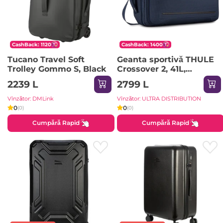
CashBack: 1120
CashBack: 1400
Tucano Travel Soft
Geanta sportivă THULE
Trolley Gommo S, Black
Crossover 2, 41L,
Albastru
2239 L
2799 L
Vînzător: DMLink
Vînzător: ULTRA DISTRIBUTION
0
0
(0)
(0)
Cumpără Rapid
Cumpără Rapid