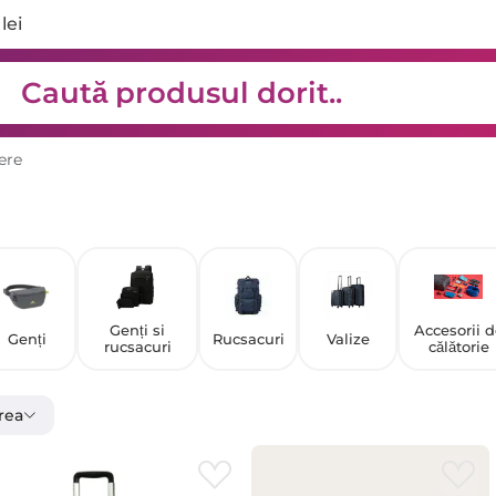
lei
ere
Genți si
Accesorii d
Genți
Rucsacuri
Valize
rucsacuri
călătorie
rea