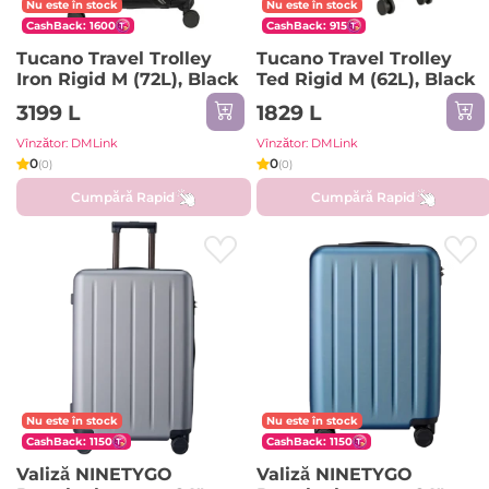
Nu este în stock
Nu este în stock
CashBack: 1600
CashBack: 915
Tucano Travel Trolley
Tucano Travel Trolley
Iron Rigid M (72L), Black
Ted Rigid M (62L), Black
3199 L
1829 L
Vînzător: DMLink
Vînzător: DMLink
0
0
(0)
(0)
Cumpără Rapid
Cumpără Rapid
Nu este în stock
Nu este în stock
CashBack: 1150
CashBack: 1150
Valiză NINETYGO
Valiză NINETYGO