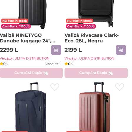
Nu este în stock
Nu este în stock
CashBack: 1150
CashBack: 1100
Valiză NINETYGO
Valiză Rivacase Clark-
Danube luggage 24",
Eco, 28L, Negru
62L, Negru
2299 L
2199 L
Vînzător: ULTRA DISTRIBUTION
Vînzător: ULTRA DISTRIBUTION
0
0
Vândute: 1
(0)
(0)
Cumpără Rapid
Cumpără Rapid