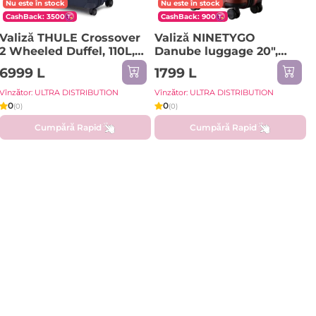
Nu este în stock
Nu este în stock
CashBack: 3500
CashBack: 900
Valiză THULE Crossover
Valiză NINETYGO
2 Wheeled Duffel, 110L,
Danube luggage 20",
Albastru
38L, Roșu
6999 L
1799 L
Vînzător: ULTRA DISTRIBUTION
Vînzător: ULTRA DISTRIBUTION
0
0
(0)
(0)
Cumpără Rapid
Cumpără Rapid