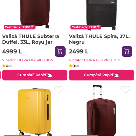
CashBack: 2500
CashBack: 1250
Valiză THULE Subterra
Valiză THULE Spira, 27L,
Duffel, 33L, Roșu jar
Negru
4999 L
2499 L
Vînzător: ULTRA DISTRIBUTION
Vînzător: ULTRA DISTRIBUTION
0
0
(0)
(0)
Cumpără Rapid
Cumpără Rapid