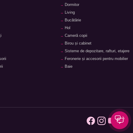
Dormitor
Living
ragile și este rezistent la zgârieturi.
Bucătărie
Hol
i
Cameră copii
e, după care își revine ușor la forma inițială.
Birou și cabinet
Sisteme de depozitare, rafturi, etajere
extinde volumul. Nu se teme de lovituri, dar necesită o
orii
Feronerie și accesorii pentru mobilier
ii
Baie
 (roți, mânere, încuietori) să nu văf dezamăgească, iar
ai manevrabilă opțiune este cea cu 4 roți duble, care se
 fixate pentru urcarea scărilor. Pentru siguranța lucrurilor,
 zborurile internaționale.