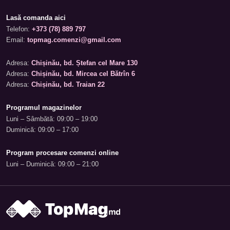
carcasei
Lasă comanda aici
Material rigid și rezistent, își păstrea
Telefon:
+373 (78) 889 797
Plastic ABS
perfect forma.
Email:
topmag.comenzi@gmail.com
Combinație de durabilitate și flexibili
Adresa:
Chișinău, bd. Ștefan cel Mare 130
Policarbonat
ridicată.
Adresa:
Chișinău, bd. Mircea cel Bătrîn 6
Adresa:
Chișinău, bd. Traian 22
Material moale și elastic (nailon sau
Textil
poliester).
Programul magazinelor
Luni – Sâmbătă: 09:00 – 19:00
Care dintre ele este mai bun — e o chestiune pur individual
Duminică: 09:00 – 17:00
volumul să fie suficient pentru toate lucrurile.
Roțile, mânerele și siguranța: detalii care deci
Program procesare comenzi online
Luni – Duminică: 09:00 – 21:00
Fiabilitatea unui troler se definește prin detalii. Când co
rotesc la 360 de grade. Un astfel de troler poate fi condus l
Mânerul telescopic trebuie să se fixeze în mai multe poziții 
modelele cu cifru TSA încorporat sunt ideale. Acestea permi
Trolere de diferite dimensiuni (S, M, L): de 