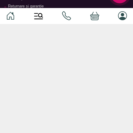
Returnare și garanție
Termeni și condiții
Contacte
Magazine
Categorii
Categorii
Animale de companie
Componente
Vaucher TopMag
Echipamente de rețea
Audiotehnică
Echipamente server
Căști
Dormitor
Smartphone-uri
Living
Smart watch-uri
Bucătărie
Telefoane mobile
Hol
Ochelari inteligenți
Cameră copii
Software
Birou și cabinet
Periferice
Sisteme de depozitare, rafturi,