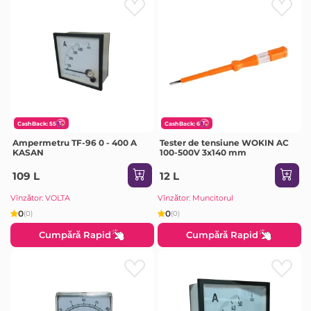
CashBack: 55
CashBack: 6
Ampermetru TF-96 0 - 400 A
Tester de tensiune WOKIN AC
KASAN
100-500V 3x140 mm
109 L
12 L
Vînzător: VOLTA
Vînzător: Muncitorul
0
0
(0)
(0)
Cumpără Rapid
Cumpără Rapid