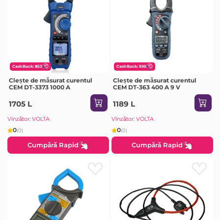
CashBack: 853
CashBack: 595
Clește de măsurat curentul
Clește de măsurat curentul
CEM DT-3373 1000 A
CEM DT-363 400 A 9 V
1705 L
1189 L
Vînzător: VOLTA
Vînzător: VOLTA
0
0
(0)
(0)
Cumpără Rapid
Cumpără Rapid