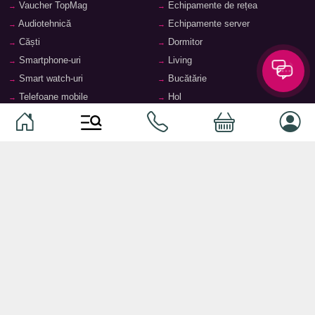
Vaucher TopMag
Echipamente de rețea
Audiotehnică
Echipamente server
Căști
Dormitor
Smartphone-uri
Living
Smart watch-uri
Bucătărie
Telefoane mobile
Hol
Ochelari inteligenți
Cameră copii
Software
Birou și cabinet
Periferice
Sisteme de depozitare, rafturi,
etajere
Laptopuri și accesorii
Feronerie și accesorii pentru
Tablete și accesorii
mobilier
Baie