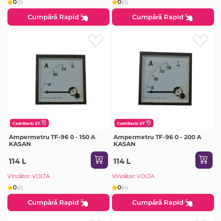
0
0
(0)
(0)
Cumpără Rapid
Cumpără Rapid
CashBack: 57
CashBack: 57
Ampermetru TF-96 0 - 150 A
Ampermetru TF-96 0 - 200 A
KASAN
KASAN
114 L
114 L
Vînzător: VOLTA
Vînzător: VOLTA
0
0
(0)
(0)
Cumpără Rapid
Cumpără Rapid