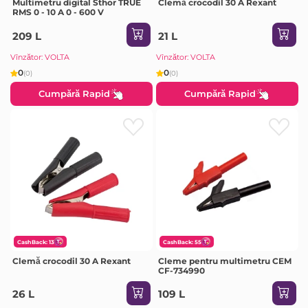
Multimetru digital Sthor TRUE
Clemă crocodil 30 A Rexant
RMS 0 - 10 A 0 - 600 V
209 L
21 L
Vînzător: VOLTA
Vînzător: VOLTA
0
0
(0)
(0)
Cumpără Rapid
Cumpără Rapid
CashBack: 13
CashBack: 55
Clemă crocodil 30 A Rexant
Cleme pentru multimetru CEM
CF-734990
26 L
109 L