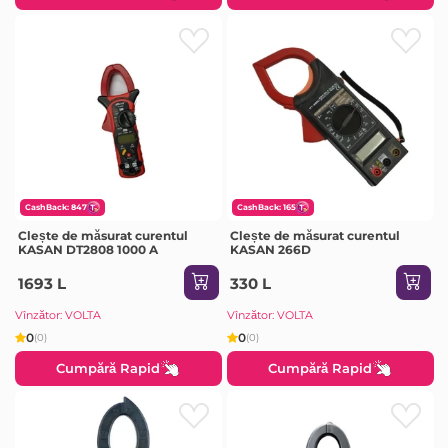
CashBack: 847
CashBack: 165
Clește de măsurat curentul
Clește de măsurat curentul
KASAN DT2808 1000 A
KASAN 266D
1693 L
330 L
Vînzător: VOLTA
Vînzător: VOLTA
0
0
(0)
(0)
Cumpără Rapid
Cumpără Rapid