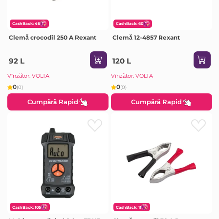
CashBack: 46
CashBack: 60
Clemă crocodil 250 A Rexant
Clemă 12-4857 Rexant
92 L
120 L
Vînzător: VOLTA
Vînzător: VOLTA
0
0
(0)
(0)
Cumpără Rapid
Cumpără Rapid
CashBack: 105
CashBack: 11