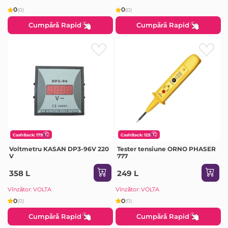
0
0
(0)
(0)
Cumpără Rapid
Cumpără Rapid
CashBack: 179
CashBack: 125
Voltmetru KASAN DP3-96V 220
Tester tensiune ORNO PHASER
V
777
358 L
249 L
Vînzător: VOLTA
Vînzător: VOLTA
0
0
(0)
(0)
Cumpără Rapid
Cumpără Rapid