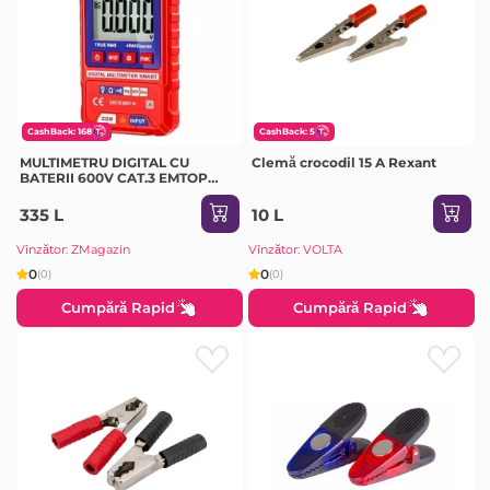
CashBack: 168
CashBack: 5
MULTIMETRU DIGITAL CU
Clemă crocodil 15 A Rexant
BATERII 600V CAT.3 EMTOP
PROMO
335 L
10 L
Vînzător: ZMagazin
Vînzător: VOLTA
0
0
(0)
(0)
Cumpără Rapid
Cumpără Rapid