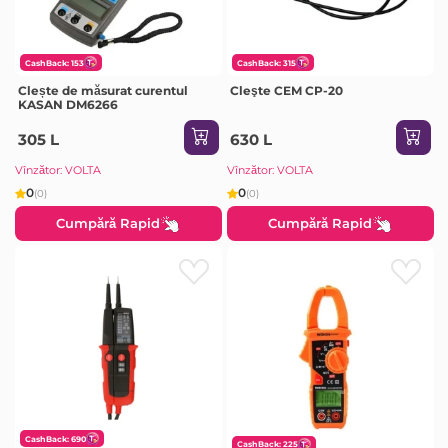
CashBack: 153
CashBack: 315
Clește de măsurat curentul
Cleşte CEM CP-20
KASAN DM6266
305 L
630 L
Vînzător: VOLTA
Vînzător: VOLTA
0
0
(0)
(0)
Cumpără Rapid
Cumpără Rapid
CashBack: 690
CashBack: 225