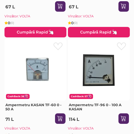
67 L
67 L
Vînzător: VOLTA
Vînzător: VOLTA
0
0
(0)
(0)
Cumpără Rapid
Cumpără Rapid
CashBack: 36
CashBack: 57
Ampermetru KASAN TF-60 0 -
Ampermetru TF-96 0 - 100 A
50 A
KASAN
71 L
114 L
Vînzător: VOLTA
Vînzător: VOLTA