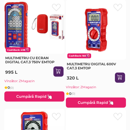
CashBack: 498
CashBack: 160
MULTIMETRU CU ECRAN
DIGITAL CAT.3 750V EMTOP
MULTIMETRU DIGITAL 600V
CAT.3 EMTOP
995 L
320 L
Vînzător: ZMagazin
Vînzător: ZMagazin
0
(0)
0
(0)
Cumpără Rapid
Cumpără Rapid