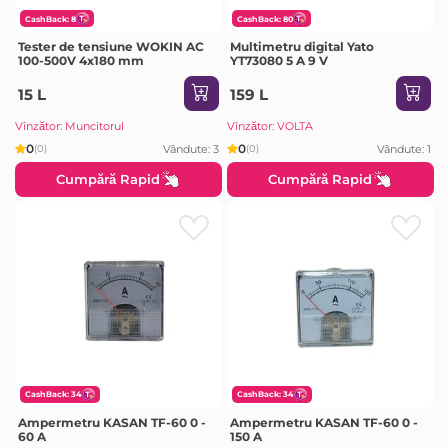
CashBack: 8
CashBack: 80
Tester de tensiune WOKIN AC
Multimetru digital Yato
100-500V 4x180 mm
YT73080 5 A 9 V
15 L
159 L
Vînzător: Muncitorul
Vînzător: VOLTA
0
0
Vândute: 3
Vândute: 1
(0)
(0)
Cumpără Rapid
Cumpără Rapid
CashBack: 34
CashBack: 34
Ampermetru KASAN TF-60 0 -
Ampermetru KASAN TF-60 0 -
60 A
150 A