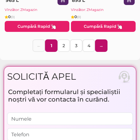
965 L
895 L
Vînzător: ZMagazin
Vînzător: ZMagazin
0
0
(0)
(0)
Cumpără Rapid
Cumpără Rapid
←
1
2
3
4
→
SOLICITĂ APEL
Completați formularul și specialiștii
noștri vă vor contacta în curând.