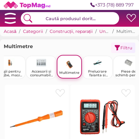
+373 (78) 889 797
Acasă
Categorii
Construcții, reparații
Unelte
Multimetre
Multimetre
Filtru
Bujii pentru
Accesorii și
Prelucrare
Piese de
Multimetre
rujbe, mașini
consumabile
faianta si
schimb pent
de tuns iarba
pentru unelte
gresie
scule electri
și mașini de
și scule pe
găurit cu
benzină
motor