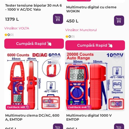
Tester tensiune bipolar 30 mA 6
Multimetru digital cu cleme
- 1000 V AC/DC Yato
WOKIN
1379 L
450 L
Vînzător: VOLTA
Vînzător: Muncitorul
0
(0)
0
(0)
Cumpără Rapid
Cumpără Rapid
CashBack: 483
CashBack: 448
Multimetru clema DC/AC, 600
Multimetru digital 1000 V
A, EMTOP
EMTOP