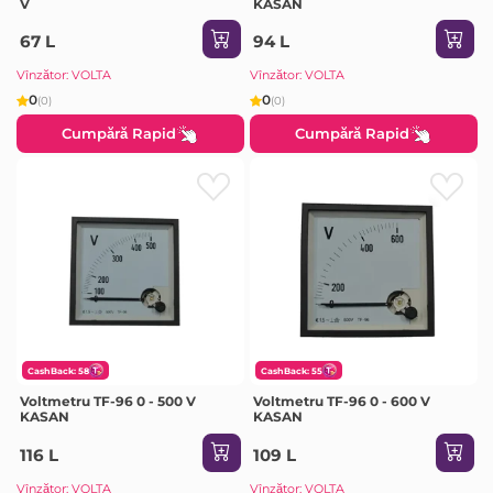
V
KASAN
67 L
94 L
Vînzător: VOLTA
Vînzător: VOLTA
0
0
(0)
(0)
Cumpără Rapid
Cumpără Rapid
CashBack: 58
CashBack: 55
Voltmetru TF-96 0 - 500 V
Voltmetru TF-96 0 - 600 V
KASAN
KASAN
116 L
109 L
Vînzător: VOLTA
Vînzător: VOLTA