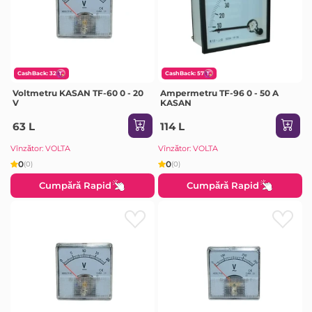
CashBack: 32
CashBack: 57
Voltmetru KASAN TF-60 0 - 20
Ampermetru TF-96 0 - 50 A
V
KASAN
63 L
114 L
Vînzător: VOLTA
Vînzător: VOLTA
0
0
(0)
(0)
Cumpără Rapid
Cumpără Rapid