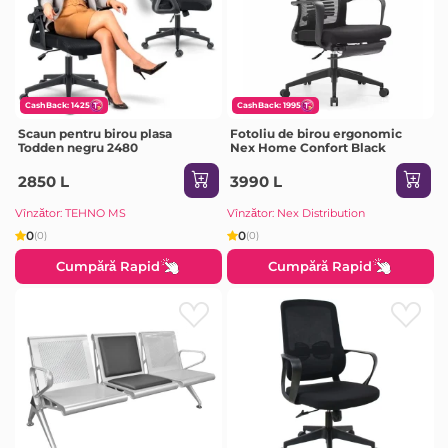
CashBack: 1425
CashBack: 1995
Scaun pentru birou plasa
Fotoliu de birou ergonomic
Todden negru 2480
Nex Home Confort Black
2850 L
3990 L
Vînzător: TEHNO MS
Vînzător: Nex Distribution
0
0
(0)
(0)
Cumpără Rapid
Cumpără Rapid