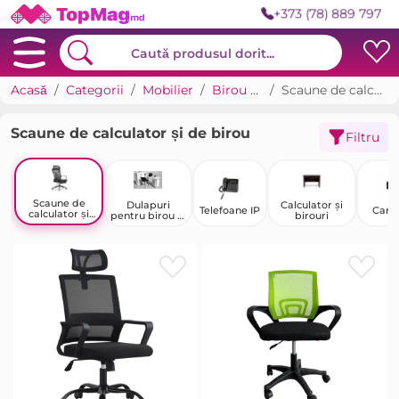
+373 (78) 889 797
Acasă
Categorii
Mobilier
Birou și cabinet
Scaune de calculator și de birou
Scaune de calculator și de birou
Filtru
Scaune de
Dulapuri
Calculator și
Telefoane IP
Cart
calculator și
pentru birou și
birouri
de birou
cabinet