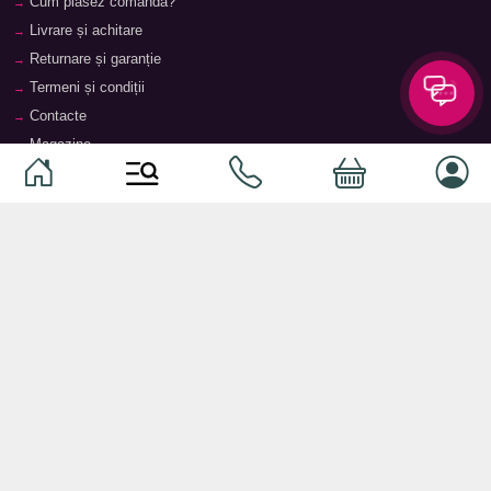
Cum plasez comanda?
Livrare și achitare
Returnare și garanție
Termeni și condiții
Contacte
Magazine
Categorii
Categorii
Animale de companie
Componente
Vaucher TopMag
Echipamente de rețea
Audiotehnică
Echipamente server
Căști
Dormitor
Smartphone-uri
Living
Smart watch-uri
Bucătărie
Telefoane mobile
Hol
Ochelari inteligenți
Cameră copii
Software
Birou și cabinet