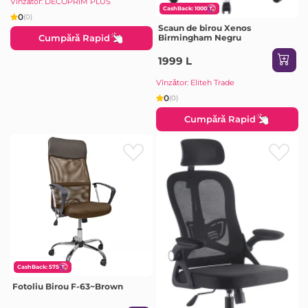
Vînzător: DECOPRIM PLUS
CashBack: 1000
0
(0)
Scaun de birou Xenos
Cumpără Rapid
Birmingham Negru
1999 L
Vînzător: Eliteh Trade
0
(0)
Cumpără Rapid
CashBack: 575
Fotoliu Birou F-63~Brown