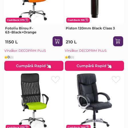
CashBack: 575
CashBack: 105
Fotoliu Birou F-
Piston 120mm Black Class 3
63~Black+Orange
1150 L
210 L
Vînzător: DECOPRIM PLUS
Vînzător: DECOPRIM PLUS
0
0
(0)
(0)
Cumpără Rapid
Cumpără Rapid
CashBack: 575
CashBack: 1100