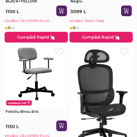
BLACK+YELLOW
Negru
1100 L
3099 L
Vînzător: DECOPRIM PLUS
Vînzător: Eliteh Trade
0
0
(0)
(0)
Cumpără Rapid
Cumpără Rapid
CashBack: 575
Fotoliu Birou Eris
1150 L
Vînzător: DECOPRIM PLUS