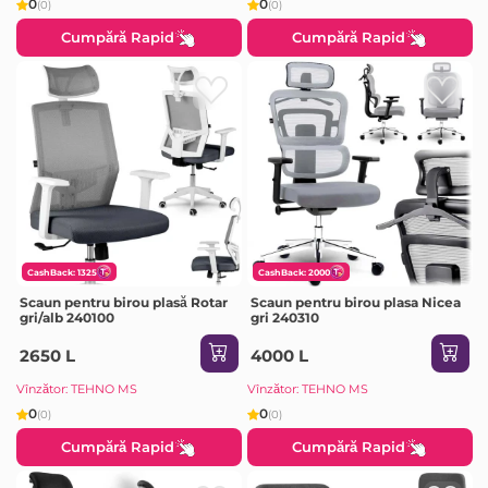
0
0
(0)
(0)
Cumpără Rapid
Cumpără Rapid
CashBack: 1325
CashBack: 2000
Scaun pentru birou plasă Rotar
Scaun pentru birou plasa Nicea
gri/alb 240100
gri 240310
2650 L
4000 L
Vînzător: TEHNO MS
Vînzător: TEHNO MS
0
0
(0)
(0)
Cumpără Rapid
Cumpără Rapid