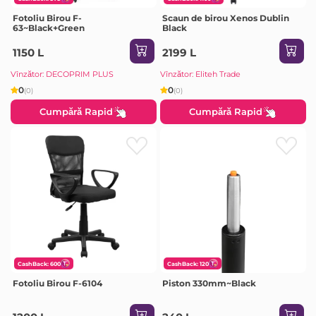
Fotoliu Birou F-
Scaun de birou Xenos Dublin
63~Black+Green
Black
1150 L
2199 L
Vînzător: DECOPRIM PLUS
Vînzător: Eliteh Trade
0
0
(0)
(0)
Cumpără Rapid
Cumpără Rapid
CashBack: 600
CashBack: 120
Fotoliu Birou F-6104
Piston 330mm~Black