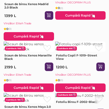
Vînzător: DECOPRIM PLUS
Scaun de birou Xenos Madrid
2.0 Black
0
(0)
Cumpără Rapid
1399 L
Vînzător: Eliteh Trade
0
(0)
Cumpără Rapid
CashBack: 1100
CashBack: 600
Scaun de birou Xenos Marseille
Fotoliu Copii F-1019~Street
Black
View
2199 L
1200 L
Vînzător: Eliteh Trade
Vînzător: DECOPRIM PLUS
0
0
(0)
(0)
Cumpără Rapid
Cumpără Rapid
CashBack: 625
CashBack: 190
Fotoliu Birou F-2002~Black
Scaun de birou Xenos Maya 2.0