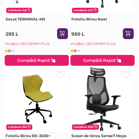
CashBack: 148
CashBack: 475
Sezut TERMINAL-M3
Fotoliu Birou Noel
295 L
950 L
Vînzător: DECOPRIM PLUS
Vînzător: DECOPRIM PLUS
0
0
(0)
(0)
Cumpără Rapid
Cumpără Rapid
CashBack: 550
CashBack: 1550
Fotoliu Birou BX-3030~
Scaun de birou Sense7 Moyo