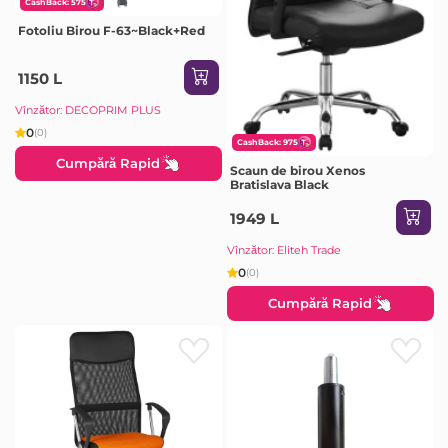
CashBack: 575
Fotoliu Birou F-63~Black+Red
1150 L
Vînzător: DECOPRIM PLUS
0
(0)
CashBack: 975
Cumpără Rapid
Scaun de birou Xenos
Bratislava Black
1949 L
Vînzător: Eliteh Trade
0
(0)
Cumpără Rapid