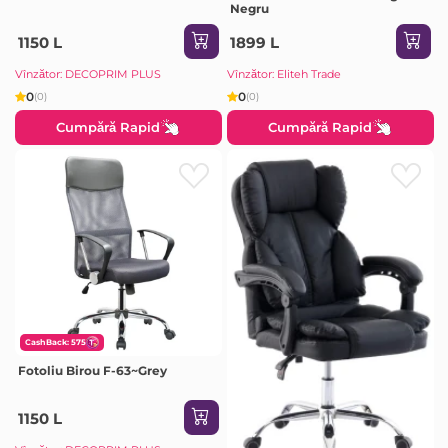
Negru
1150 L
1899 L
Vînzător: DECOPRIM PLUS
Vînzător: Eliteh Trade
0
0
(0)
(0)
Cumpără Rapid
Cumpără Rapid
CashBack: 575
Fotoliu Birou F-63~Grey
1150 L