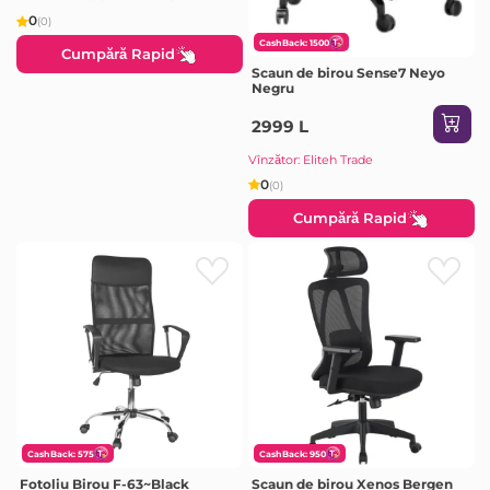
0
(0)
CashBack: 1500
Cumpără Rapid
Scaun de birou Sense7 Neyo
Negru
2999 L
Vînzător: Eliteh Trade
0
(0)
Cumpără Rapid
CashBack: 575
CashBack: 950
Fotoliu Birou F-63~Black
Scaun de birou Xenos Bergen