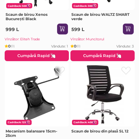
CashBack: 500
CashBack: 300
Scaun de birou Xenos
Scaun de birou WALTZ SMART
București Black
verde
999 L
599 L
Vînzător: Eliteh Trade
Vînzător: Muncitorul
0
0
Vândute: 1
Vândute: 3
(0)
(0)
Cumpără Rapid
Cumpără Rapid
CashBack: 125
CashBack: 400
Mecanism balansare 15cm-
Scaun de birou din plasă SL 12
25cm