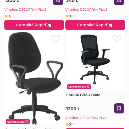
1200 L
240 L
Vînzător: DECOPRIM PLUS
Vînzător: DECOPRIM PLUS
0
0
(0)
(0)
Cumpără Rapid
Cumpără Rapid
CashBack: 600
Fotoliu Birou Tablo
1200 L
Vînzător: DECOPRIM PLUS
CashBack: 565
0
(0)