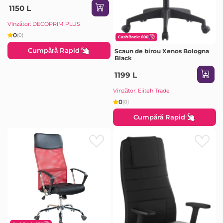
1150 L
Vînzător: DECOPRIM PLUS
0
(0)
CashBack: 600
Cumpără Rapid
Scaun de birou Xenos Bologna
Black
1199 L
Vînzător: Eliteh Trade
0
(0)
Cumpără Rapid