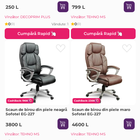
250 L
799 L
Vînzător: DECOPRIM PLUS
Vînzător: TEHNO MS
0
0
Vândute: 1
(0)
(0)
Cumpără Rapid
Cumpără Rapid
CashBack: 1900
CashBack: 2300
Scaun de birou din piele neagră
Scaun de birou din piele maro
Sofotel EG-227
Sofotel EG-227
3800 L
4600 L
Vînzător: TEHNO MS
Vînzător: TEHNO MS