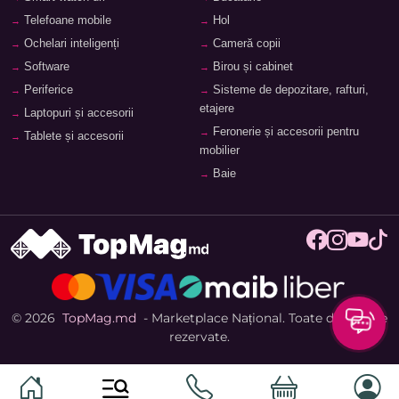
Telefoane mobile
Hol
Ochelari inteligenți
Cameră copii
Software
Birou și cabinet
Periferice
Sisteme de depozitare, rafturi,
etajere
Laptopuri și accesorii
Feronerie și accesorii pentru
Tablete și accesorii
mobilier
Baie
© 2026
TopMag.md
- Marketplace Național. Toate drepturile
rezervate.