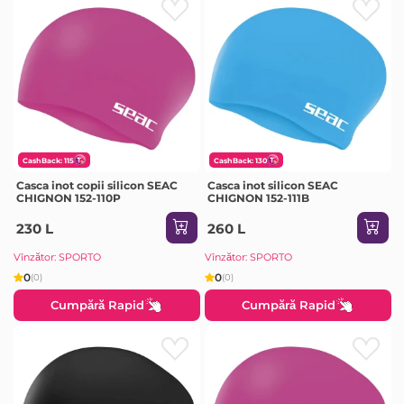
CashBack: 115
CashBack: 130
Casca inot copii silicon SEAC
Casca inot silicon SEAC
CHIGNON 152-110P
CHIGNON 152-111B
230 L
260 L
Vînzător: SPORTO
Vînzător: SPORTO
0
0
(0)
(0)
Cumpără Rapid
Cumpără Rapid