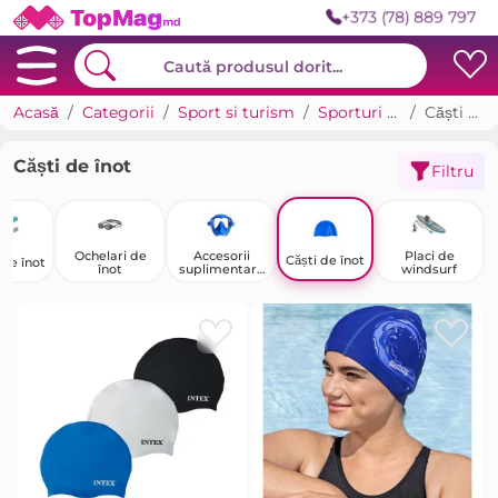
+373 (78) 889 797
Acasă
Categorii
Sport si turism
Sporturi acvatice
Căști de înot
Căști de înot
Filtru
Ochelari de
Accesorii
Placi de
Căști de înot
 de înot
înot
suplimentare
windsurf
pentru
sporturi
nautice