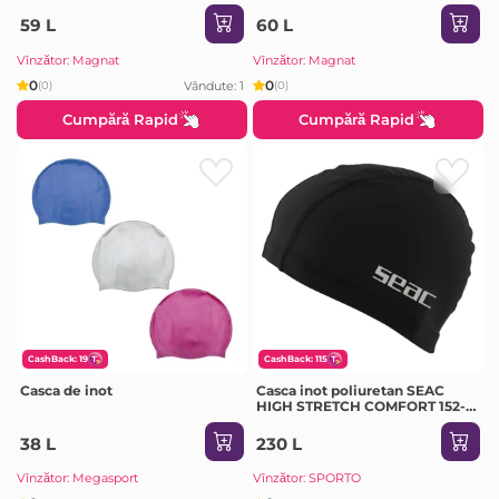
59 L
60 L
Vînzător: Magnat
Vînzător: Magnat
0
0
Vândute: 1
(0)
(0)
Cumpără Rapid
Cumpără Rapid
CashBack: 19
CashBack: 115
Casca de inot
Casca inot poliuretan SEAC
HIGH STRETCH COMFORT 152-
80N
38 L
230 L
Vînzător: Megasport
Vînzător: SPORTO