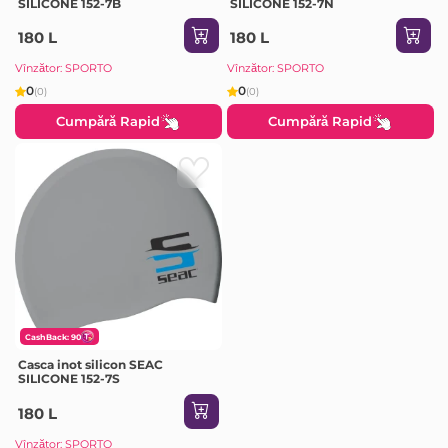
SILICONE 152-7B
SILICONE 152-7N
180 L
180 L
Vînzător: SPORTO
Vînzător: SPORTO
0
0
(0)
(0)
Cumpără Rapid
Cumpără Rapid
CashBack: 90
Casca inot silicon SEAC
SILICONE 152-7S
180 L
Vînzător: SPORTO