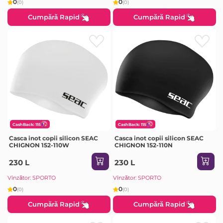
0
0
(0)
(0)
Cumpără Rapid
Cumpără Rapid
CashBack: 115
CashBack: 115
Casca inot copii silicon SEAC
Casca inot copii silicon SEAC
CHIGNON 152-110W
CHIGNON 152-110N
230 L
230 L
Vînzător: SPORTO
Vînzător: SPORTO
0
0
(0)
(0)
Cumpără Rapid
Cumpără Rapid