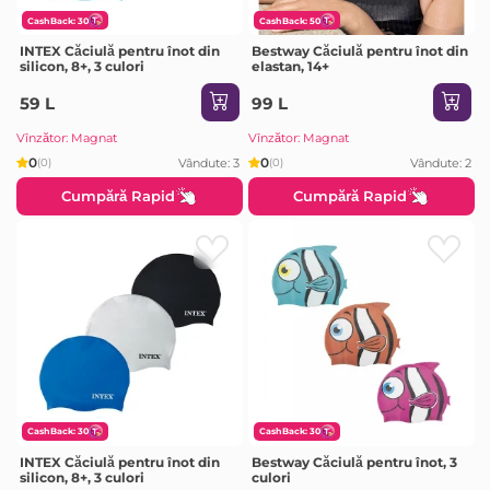
CashBack: 30
CashBack: 50
INTEX Căciulă pentru înot din
Bestway Căciulă pentru înot din
silicon, 8+, 3 culori
elastan, 14+
59 L
99 L
Vînzător: Magnat
Vînzător: Magnat
0
0
Vândute: 3
Vândute: 2
(0)
(0)
Cumpără Rapid
Cumpără Rapid
CashBack: 30
CashBack: 30
INTEX Căciulă pentru înot din
Bestway Căciulă pentru înot, 3
silicon, 8+, 3 culori
culori