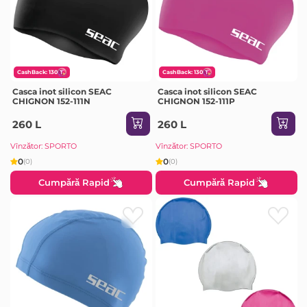
CashBack: 130
CashBack: 130
Casca inot silicon SEAC
Casca inot silicon SEAC
CHIGNON 152-111N
CHIGNON 152-111P
260 L
260 L
Vînzător: SPORTO
Vînzător: SPORTO
0
0
(0)
(0)
Cumpără Rapid
Cumpără Rapid