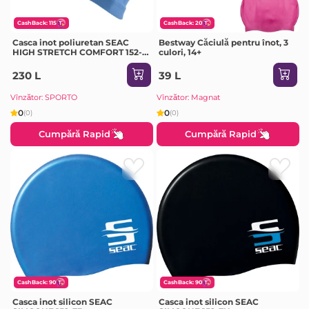
CashBack: 115
CashBack: 20
Casca inot poliuretan SEAC
Bestway Căciulă pentru înot, 3
HIGH STRETCH COMFORT 152-
culori, 14+
80B
230 L
39 L
Vînzător: SPORTO
Vînzător: Magnat
0
0
(0)
(0)
Cumpără Rapid
Cumpără Rapid
CashBack: 90
CashBack: 90
Casca inot silicon SEAC
Casca inot silicon SEAC