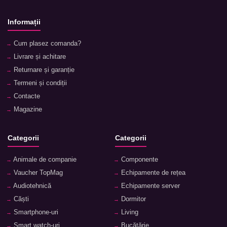
Informații
Cum plasez comanda?
Livrare și achitare
Returnare și garanție
Termeni și condiții
Contacte
Magazine
Categorii
Categorii
Animale de companie
Componente
Vaucher TopMag
Echipamente de rețea
Audiotehnică
Echipamente server
Căști
Dormitor
Smartphone-uri
Living
Smart watch-uri
Bucătărie