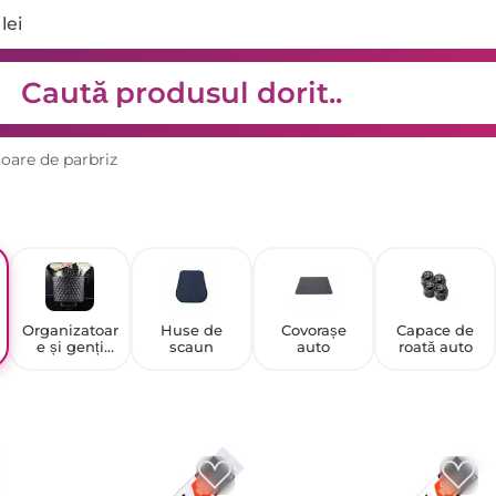
lei
oare de parbriz
Organizatoar
Huse de
Covorașe
Capace de
e și genți
scaun
auto
roată auto
auto