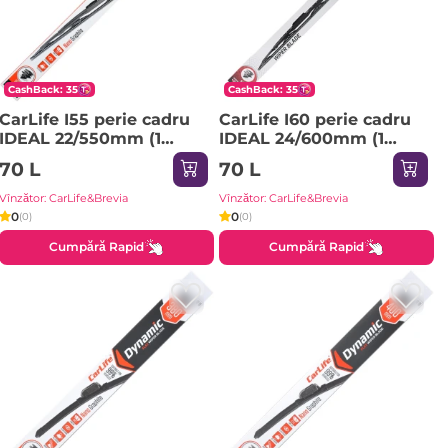
CashBack: 35
CashBack: 35
CarLife I55 perie cadru
CarLife I60 perie cadru
IDEAL 22/550mm (1
IDEAL 24/600mm (1
lucruri) 1pci
lucruri) 1pci
70 L
70 L
Vînzător: CarLife&Brevia
Vînzător: CarLife&Brevia
0
0
(0)
(0)
Cumpără Rapid
Cumpără Rapid