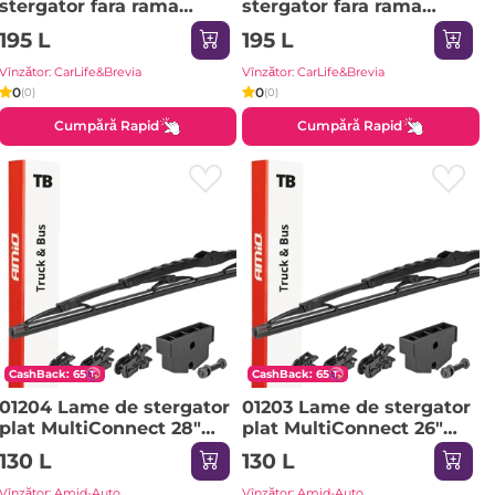
stergator fara rama
stergator fara rama
DYNAMIC 21/530mm (1
DYNAMIC 22/550mm (1
195 L
195 L
lucruri) 1pci
lucruri) 1pci
Vînzător: CarLife&Brevia
Vînzător: CarLife&Brevia
0
0
(0)
(0)
Cumpără Rapid
Cumpără Rapid
CashBack: 65
CashBack: 65
01204 Lame de stergator
01203 Lame de stergator
plat MultiConnect 28"
plat MultiConnect 26"
(700 mm) 12 adaptoare
(650 mm) 12 adaptoare
130 L
130 L
T03
T02
Vînzător: Amid-Auto
Vînzător: Amid-Auto