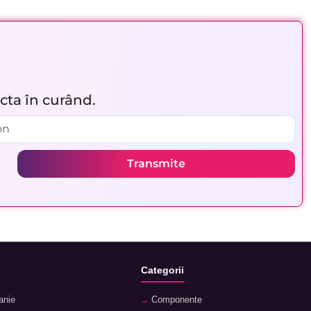
acta în curând.
Transmite
Categorii
anie
Componente