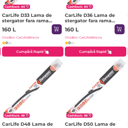
CashBack: 80
CashBack: 80
CarLife D33 Lama de
CarLife D36 Lama de
stergator fara rama
stergator fara rama
DYNAMIC 13/330mm (1
DYNAMIC 14/360mm (1
160 L
160 L
lucruri) 1pci
lucruri) 1pci
Vînzător: CarLife&Brevia
Vînzător: CarLife&Brevia
0
0
(0)
(0)
Cumpără Rapid
Cumpără Rapid
CashBack: 98
CashBack: 98
CarLife D48 Lama de
CarLife D50 Lama de