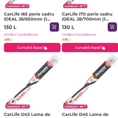
CashBack: 65
CashBack: 65
CarLife I65 perie cadru
CarLife I70 perie cadru
IDEAL 26/650mm (1
IDEAL 28/700mm (1
lucruri) 1pci
bucată) 1pci
130 L
130 L
Vînzător: CarLife&Brevia
Vînzător: CarLife&Brevia
0
0
(0)
(0)
Cumpără Rapid
Cumpără Rapid
CashBack: 80
CashBack: 98
CarLife D43 Lama de
CarLife D45 Lama de