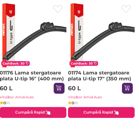
CashBack: 30
CashBack: 30
01176 Lama stergatoare
01174 Lama stergatoare
plata U-tip 16" (400 mm)
plata U-tip 17" (350 mm)
60 L
60 L
Vînzător: Amid-Auto
Vînzător: Amid-Auto
0
0
(0)
(0)
Cumpără Rapid
Cumpără Rapid