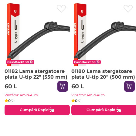
CashBack: 30
CashBack: 30
01182 Lama stergatoare
01180 Lama stergatoare
plata U-tip 22" (550 mm)
plata U-tip 20" (500 mm)
60 L
60 L
Vînzător: Amid-Auto
Vînzător: Amid-Auto
0
0
(0)
(0)
Cumpără Rapid
Cumpără Rapid