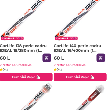
CashBack: 30
CashBack: 30
CarLife I38 perie cadru
CarLife I40 perie cadru
IDEAL 15/380mm (1
IDEAL 16/400mm (1
lucruri) 1pci
lucruri) 1pci
60 L
60 L
Vînzător: CarLife&Brevia
Vînzător: CarLife&Brevia
0
0
(0)
(0)
Cumpără Rapid
Cumpără Rapid