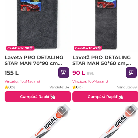
CashBack: 78
CashBack: 45
Laveta PRO DETALING
Lavetă PRO DETALING
STAR MAN 70*90 cm
STAR MAN 50*60 cm,
Y50-24
Y50-23
155 L
90 L
99L
Vînzător: TopMag.md
Vînzător: TopMag.md
0
0
Vândute: 34
Vândute: 89
(0)
(0)
Cumpără Rapid
Cumpără Rapid