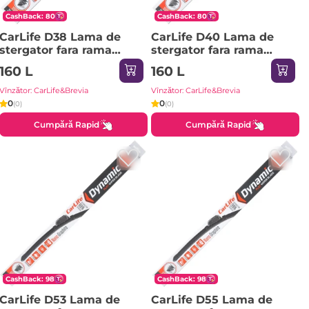
CashBack: 80
CashBack: 80
CarLife D38 Lama de
CarLife D40 Lama de
stergator fara rama
stergator fara rama
DYNAMIC 15/380mm (1
DYNAMIC 16/400mm (1
160 L
160 L
lucruri) 1pci
lucruri) 1pci
Vînzător: CarLife&Brevia
Vînzător: CarLife&Brevia
0
0
(0)
(0)
Cumpără Rapid
Cumpără Rapid
CashBack: 98
CashBack: 98
CarLife D53 Lama de
CarLife D55 Lama de