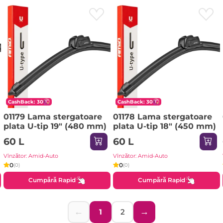
CashBack: 30
CashBack: 30
01179 Lama stergatoare
01178 Lama stergatoare
plata U-tip 19" (480 mm)
plata U-tip 18" (450 mm)
60 L
60 L
Vînzător: Amid-Auto
Vînzător: Amid-Auto
0
0
(0)
(0)
Cumpără Rapid
Cumpără Rapid
←
→
1
2