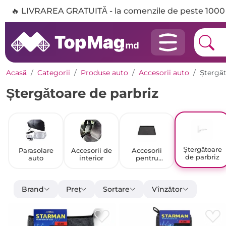
🔥 LIVRAREA GRATUITĂ - la comenzile de peste 1000 
Acasă
Categorii
Produse auto
Accesorii auto
Ștergăt
Ștergătoare de parbriz
Ștergătoare
Parasolare
Accesorii de
Accesorii
de parbriz
auto
interior
pentru
covorașe
auto
Brand
Preț
Sortare
Vînzător