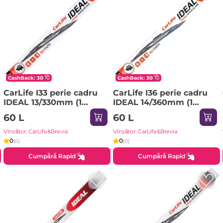
CashBack: 30
CashBack: 30
CarLife I33 perie cadru
CarLife I36 perie cadru
IDEAL 13/330mm (1
IDEAL 14/360mm (1
bucată) 1pci
lucruri) 1pci
60 L
60 L
Vînzător: CarLife&Brevia
Vînzător: CarLife&Brevia
0
0
(0)
(0)
Cumpără Rapid
Cumpără Rapid