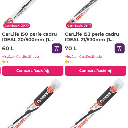
CashBack: 30
CashBack: 35
CarLife I50 perie cadru
CarLife I53 perie cadru
IDEAL 20/500mm (1
IDEAL 21/530mm (1
lucruri) 1pci
lucruri) 1pci
60 L
70 L
Vînzător: CarLife&Brevia
Vînzător: CarLife&Brevia
0
0
(0)
(0)
Cumpără Rapid
Cumpără Rapid