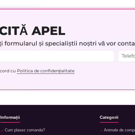
CITĂ APEL
 formularul și specialiștii noștri vă vor cont
acord cu
Politica de confidențialitate
Informații
Categorii
Cum plasez comanda?
Animale de comp