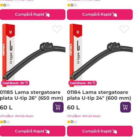
0
0
(0)
(0)
Cumpără Rapid
Cumpără Rapid
CashBack: 30
CashBack: 30
01185 Lama stergatoare
01184 Lama stergatoare
plata U-tip 26" (650 mm)
plata U-tip 24" (600 mm)
60 L
60 L
Vînzător: Amid-Auto
Vînzător: Amid-Auto
0
0
(0)
(0)
Cumpără Rapid
Cumpără Rapid