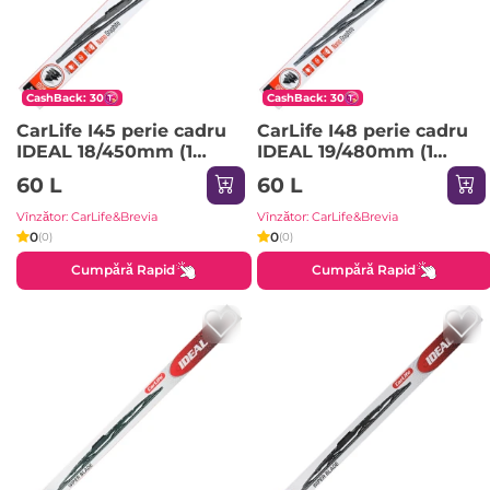
CashBack: 30
CashBack: 30
CarLife I45 perie cadru
CarLife I48 perie cadru
IDEAL 18/450mm (1
IDEAL 19/480mm (1
lucruri) 1pci
lucruri) 1pci
60 L
60 L
Vînzător: CarLife&Brevia
Vînzător: CarLife&Brevia
0
0
(0)
(0)
Cumpără Rapid
Cumpără Rapid