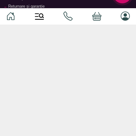
Returnare și garanție
Termeni și condiții
Contacte
Magazine
Categorii
Categorii
Animale de companie
Componente
Vaucher TopMag
Echipamente de rețea
Audiotehnică
Echipamente server
Căști
Dormitor
Smartphone-uri
Living
Smart watch-uri
Bucătărie
Telefoane mobile
Hol
Ochelari inteligenți
Cameră copii
Software
Birou și cabinet
Periferice
Sisteme de depozitare, rafturi,