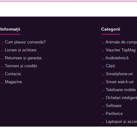
Informații
Categorii
Cum plasez comanda?
Animale de comp
Livrare și achitare
Vaucher TopMag
Returnare și garanție
Audiotehnică
Termeni și condiții
Căști
Contacte
Smartphone-uri
Magazine
Smart watch-uri
Telefoane mobile
Ochelari inteligenț
Software
Periferice
Laptopuri și acces
Tablete și accesor