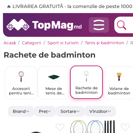
🔥 LIVRAREA GRATUITĂ - la comenzile de peste 1000 
Acasă
Categorii
Sport si turism
Tenis și badminton
R
Rachete de badminton
Rachete de
Accesorii
Mese de
Volane de
badminton
pentru tenis
tenis de
badminton
de masă
masă
Brand
Preț
Sortare
Vînzător