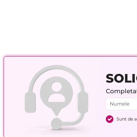
SOLI
Completați
Sunt de 