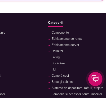
Categorii
anie
Componente
Echipamente de rețea
Echipamente server
Dormitor
Living
Bucătărie
Hol
i
Cameră copii
Birou și cabinet
Sisteme de depozitare, rafturi, etajere
orii
Feronerie și accesorii pentru mobilier
ii
Baie