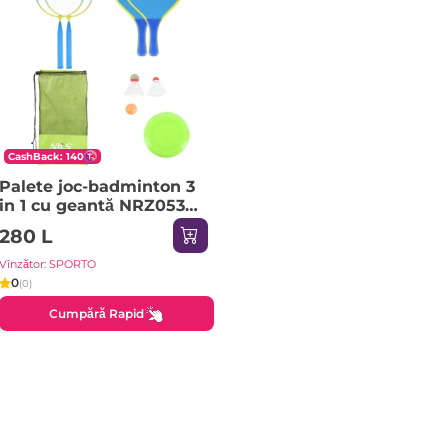
CashBack: 140
Palete joc-badminton 3
in 1 cu geantă NRZ053
NILS
280 L
Vînzător: SPORTO
0
(0)
Cumpără Rapid