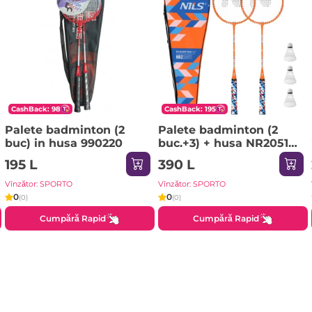
CashBack: 98
CashBack: 195
Palete badminton (2
Palete badminton (2
buc) in husa 990220
buc.+3) + husa NR2051
NILS
195 L
390 L
Vînzător: SPORTO
Vînzător: SPORTO
0
0
(0)
(0)
Cumpără Rapid
Cumpără Rapid