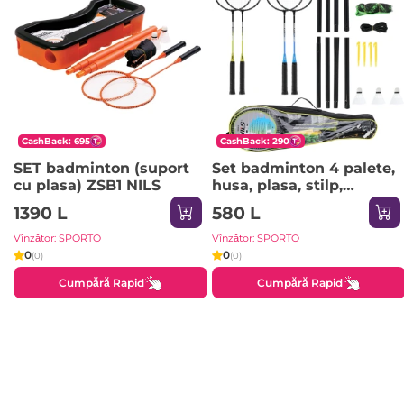
CashBack: 695
CashBack: 290
SET badminton (suport
Set badminton 4 palete,
cu plasa) ZSB1 NILS
husa, plasa, stilp,
fluturasi NRZ014 NILS
1390 L
580 L
Vînzător: SPORTO
Vînzător: SPORTO
0
0
(0)
(0)
Cumpără Rapid
Cumpără Rapid