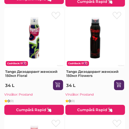
Cumpără Rapid
CashBack: 17
CashBack: 17
Tango Дезодорант женский
Tango Дезодорант женский
150мл Floral
150мл Flowers
34 L
34 L
Vînzător: Prostand
Vînzător: Prostand
0
0
(0)
(0)
Cumpără Rapid
Cumpără Rapid