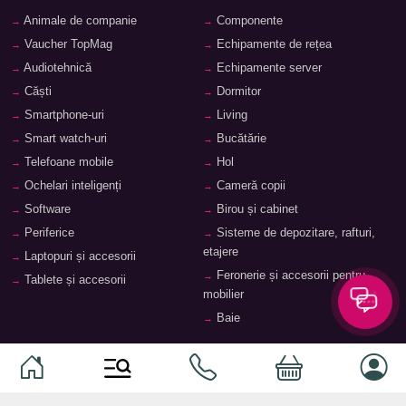
Animale de companie
Componente
Vaucher TopMag
Echipamente de rețea
Audiotehnică
Echipamente server
Căști
Dormitor
Smartphone-uri
Living
Smart watch-uri
Bucătărie
Telefoane mobile
Hol
Ochelari inteligenți
Cameră copii
Software
Birou și cabinet
Periferice
Sisteme de depozitare, rafturi,
etajere
Laptopuri și accesorii
Feronerie și accesorii pentru
Tablete și accesorii
mobilier
Baie