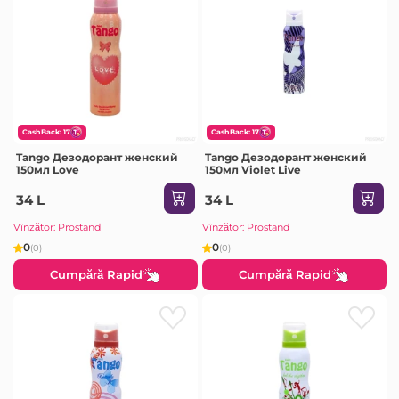
CashBack: 17
CashBack: 17
Tango Дезодорант женский
Tango Дезодорант женский
150мл Love
150мл Violet Live
34 L
34 L
Vînzător: Prostand
Vînzător: Prostand
0
0
(0)
(0)
Cumpără Rapid
Cumpără Rapid