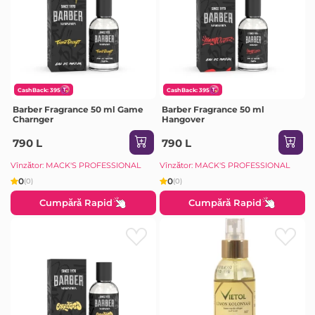
CashBack: 395
CashBack: 395
Barber Fragrance 50 ml Game
Barber Fragrance 50 ml
Charnger
Hangover
790 L
790 L
Vînzător: MACK'S PROFESSIONAL
Vînzător: MACK'S PROFESSIONAL
0
0
(0)
(0)
Cumpără Rapid
Cumpără Rapid