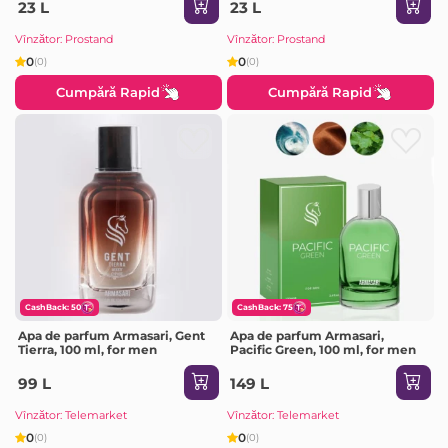
23 L
23 L
Vînzător: Prostand
Vînzător: Prostand
0
0
(0)
(0)
Cumpără Rapid
Cumpără Rapid
CashBack: 50
CashBack: 75
Apa de parfum Armasari, Gent
Apa de parfum Armasari,
Tierra, 100 ml, for men
Pacific Green, 100 ml, for men
99 L
149 L
Vînzător: Telemarket
Vînzător: Telemarket
0
0
(0)
(0)