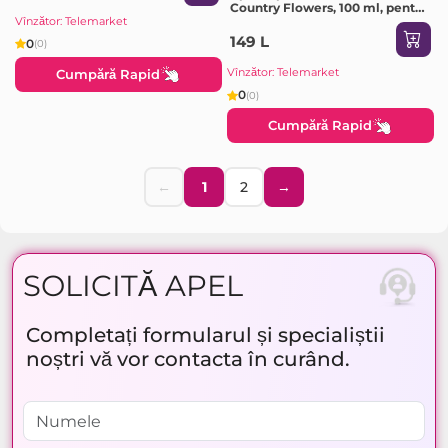
Country Flowers, 100 ml, pentru
femei
Vînzător: Telemarket
149 L
0
(0)
Vînzător: Telemarket
Cumpără Rapid
0
(0)
Cumpără Rapid
←
1
2
→
SOLICITĂ APEL
Completați formularul și specialiștii
noștri vă vor contacta în curând.