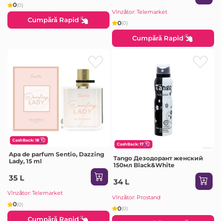
0
(0)
Vînzător: Telemarket
Cumpără Rapid
0
(0)
Cumpără Rapid
CashBack: 18
CashBack: 17
Apa de parfum Sentio, Dazzing
Tango Дезодорант женский
Lady, 15 ml
150мл Black&White
35 L
34 L
Vînzător: Telemarket
Vînzător: Prostand
0
(0)
0
(0)
Cumpără Rapid