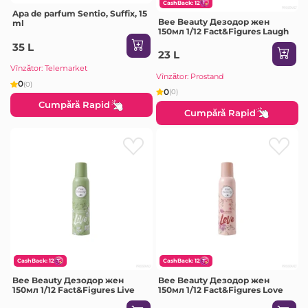
CashBack: 12
Apa de parfum Sentio, Suffix, 15
Bee Beauty Дезодор жен
ml
150мл 1/12 Fact&Figures Laugh
35 L
23 L
Vînzător: Telemarket
Vînzător: Prostand
0
(0)
0
(0)
Cumpără Rapid
Cumpără Rapid
CashBack: 12
CashBack: 12
Bee Beauty Дезодор жен
Bee Beauty Дезодор жен
150мл 1/12 Fact&Figures Live
150мл 1/12 Fact&Figures Love