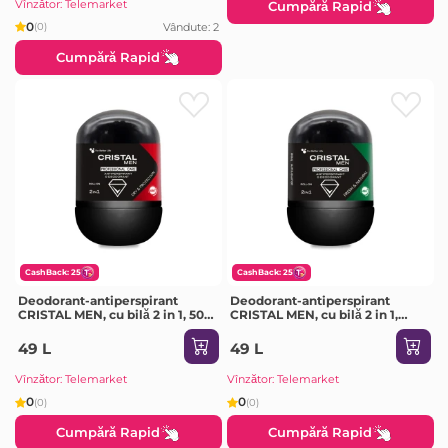
Vînzător: Telemarket
Cumpără Rapid
0
Vândute: 2
(0)
Cumpără Rapid
CashBack: 25
CashBack: 25
Deodorant-antiperspirant
Deodorant-antiperspirant
CRISTAL MEN, cu bilă 2 in 1, 50
CRISTAL MEN, cu bilă 2 in 1,
ml
natural, 50 ml
49 L
49 L
Vînzător: Telemarket
Vînzător: Telemarket
0
0
(0)
(0)
Cumpără Rapid
Cumpără Rapid