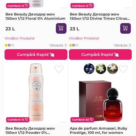
CashBack: 12
CashBack: 12
Bee Beauty Дезодор жен
Bee Beauty Дезодор жен
150мл 1/12 Floral 0% Aluminium
150мл 1/12 Divine Times Citrus
& Floral
23 L
23 L
Vînzător: Prostand
Vînzător: Prostand
0
0
Vândute: 3
Vândute: 3
(0)
(0)
Cumpără Rapid
Cumpără Rapid
CashBack: 12
CashBack: 63
Bee Beauty Дезодор жен
Apa de parfum Armasari, Ruby
150мл 1/12 Powder 0%
Prestige, 100 ml, for women