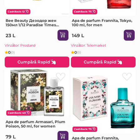
CashBack: 12
CashBack: 75
Bee Beauty Дезодор жен
Apa de parfum Frannita, Tokyo,
150мл 1/12 Paradise Times
100 ml, for men
Fruity & Exotic
23 L
149 L
Vînzător: Prostand
Vînzător: Telemarket
0
0
(0)
(0)
Cumpără Rapid
Cumpără Rapid
CashBack: 40
Apa de parfum Armasari, Plum
Poison, 50 ml, for women
CashBack: 75
79 L
Apa de parfum Frannita,