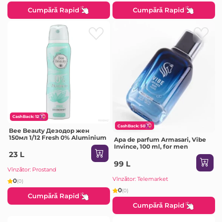
Cumpără Rapid
Cumpără Rapid
CashBack: 12
CashBack: 50
Bee Beauty Дезодор жен
150мл 1/12 Fresh 0% Aluminium
Apa de parfum Armasari, Vibe
Invince, 100 ml, for men
23 L
99 L
Vînzător: Prostand
Vînzător: Telemarket
0
(0)
0
(0)
Cumpără Rapid
Cumpără Rapid