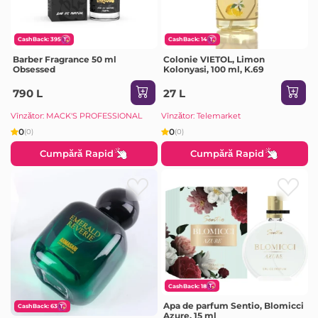
CashBack: 395
CashBack: 14
Barber Fragrance 50 ml
Colonie VIETOL, Limon
Obsessed
Kolonyasi, 100 ml, K.69
790 L
27 L
Vînzător: MACK'S PROFESSIONAL
Vînzător: Telemarket
0
0
(0)
(0)
Cumpără Rapid
Cumpără Rapid
CashBack: 18
Apa de parfum Sentio, Blomicci
CashBack: 63
Azure, 15 ml