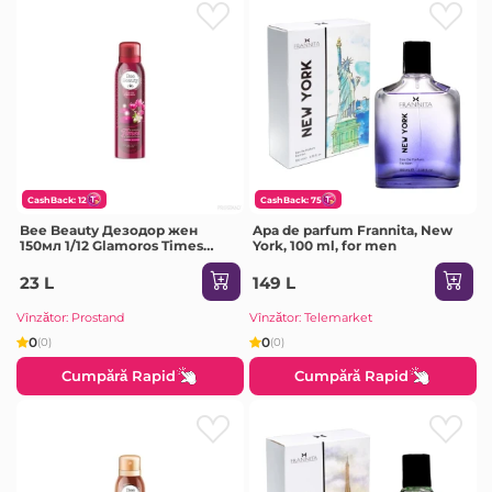
CashBack: 12
CashBack: 75
Bee Beauty Дезодор жен
Apa de parfum Frannita, New
150мл 1/12 Glamoros Times
York, 100 ml, for men
Woody & Floral
23 L
149 L
Vînzător: Prostand
Vînzător: Telemarket
0
0
(0)
(0)
Cumpără Rapid
Cumpără Rapid