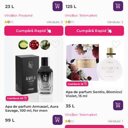
Aluminium
23 L
125 L
Vînzător: Prostand
Vînzător: Telemarket
0
0
Vândute: 3
Vândute: 2
(0)
(0)
Cumpără Rapid
Cumpără Rapid
CashBack: 18
Apa de parfum Sentio, Blomicci
Violet, 15 ml
CashBack: 50
35 L
Apa de parfum Armasari, Aura
Savage, 100 ml, for men
Vînzător: Telemarket
99 L
0
Vândute: 1
(0)