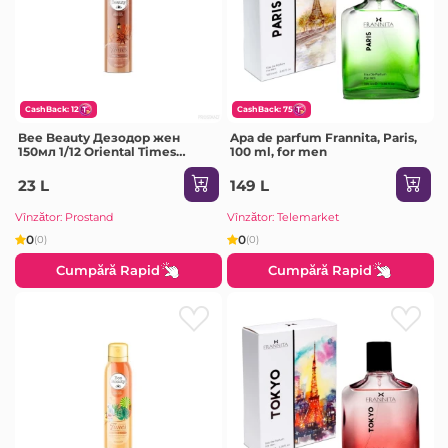
CashBack: 12
CashBack: 75
Bee Beauty Дезодор жен
Apa de parfum Frannita, Paris,
150мл 1/12 Oriental Times
100 ml, for men
Oriental&Woody
23 L
149 L
Vînzător: Prostand
Vînzător: Telemarket
0
0
(0)
(0)
Cumpără Rapid
Cumpără Rapid