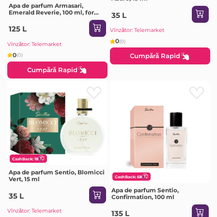
Apa de parfum Armasari,
Emerald Reverie, 100 ml, for
35 L
women
125 L
Vînzător: Telemarket
0
(0)
Vînzător: Telemarket
0
(0)
Cumpără Rapid
Cumpără Rapid
CashBack: 18
Apa de parfum Sentio, Blomicci
CashBack: 68
Vert, 15 ml
Apa de parfum Sentio,
35 L
Confirmation, 100 ml
Vînzător: Telemarket
135 L