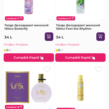
CashBack: 17
CashBack: 17
Tango Дезодорант женский
Tango Дезодорант женский
150мл Butterfly
150мл Feel the Rhythm
34 L
34 L
Vînzător: Prostand
Vînzător: Prostand
0
0
(0)
(0)
Cumpără Rapid
Cumpără Rapid
CashBack: 18