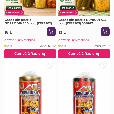
CashBack: 9
CashBack: 7
Capac din plastic
Capac din plastic BUNICUTA, 5
GOSPODINA,10 buc, (LT99502)
buc, (LT99503) 000167
000174
18 L
13 L
Vînzător: Lumintehnca
Vînzător: Lumintehnca
0
0
Vândute: 112
Vândute: 57
(0)
(0)
Cumpără Rapid
Cumpără Rapid