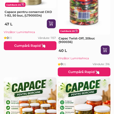
CashBack: 24
Capace pentru conservat CKO
1-82, 50 buc, (LT900034)
47 L
CashBack: 20
Vînzător: Lumintehnca
0
Vândute: 1157
(0)
Capac Twist-Off, 20buc
(900036)
Cumpără Rapid
40 L
Vînzător: Lumintehnca
0
Vândute: 316
(0)
Cumpără Rapid