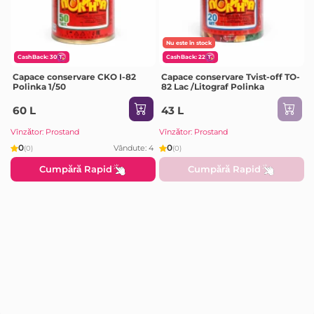
Nu este în stock
CashBack: 30
CashBack: 22
Capace conservare CKO I-82
Capace conservare Tvist-off TO-
Polinka 1/50
82 Lac /Litograf Polinka
60 L
43 L
Vînzător: Prostand
Vînzător: Prostand
0
0
Vândute: 4
(0)
(0)
Cumpără Rapid
Cumpără Rapid