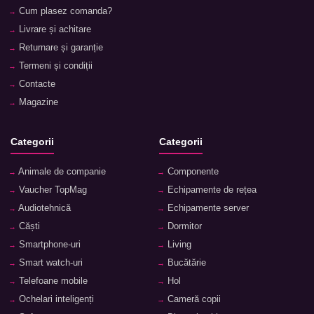
Cum plasez comanda?
Livrare și achitare
Returnare și garanție
Termeni și condiții
Contacte
Magazine
Categorii
Categorii
Animale de companie
Componente
Vaucher TopMag
Echipamente de rețea
Audiotehnică
Echipamente server
Căști
Dormitor
Smartphone-uri
Living
Smart watch-uri
Bucătărie
Telefoane mobile
Hol
Ochelari inteligenți
Cameră copii