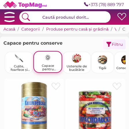
+373 (78) 889 797
Acasă
Categorii
Produse pentru casă și grădină
Veselă și ustensile
Capace pentru conserve
Capace pentru conserve
Filtru
Capace
Cuțite,
Ustensile de
Tigăi
Conser
pentru
foarfece și
bucătărie
conserve
seturi