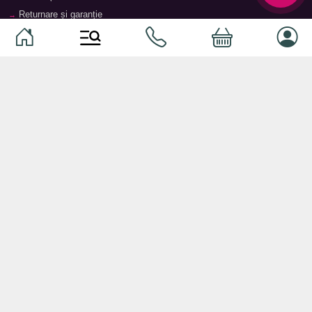
Returnare și garanție
Termeni și condiții
Contacte
Magazine
Categorii
Categorii
Animale de companie
Componente
Vaucher TopMag
Echipamente de rețea
Audiotehnică
Echipamente server
Căști
Dormitor
Smartphone-uri
Living
Smart watch-uri
Bucătărie
Telefoane mobile
Hol
Ochelari inteligenți
Cameră copii
Software
Birou și cabinet
Periferice
Sisteme de depozitare, rafturi,